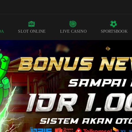
DA
SLOT ONLINE
LIVE CASINO
SPORTSBOOK