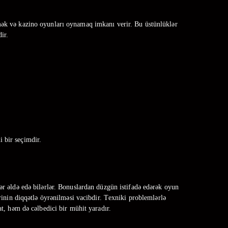
tmək və kazino oyunları oynamaq imkanı verir. Bu üstünlüklər
ir.
 bir seçimdir.
lər əldə edə bilərlər. Bonuslardan düzgün istifadə edərək oyun
inin diqqətlə öyrənilməsi vacibdir. Тexniki problemlərlə
, həm də cəlbedici bir mühit yaradır.