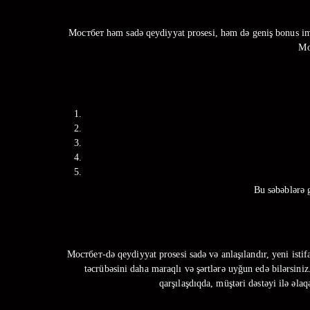
Мостбет həm sadə qeydiyyat prosesi, həm də geniş bonus imka
Мо
Bu səbəblərə 
Мостбет-də qeydiyyat prosesi sadə və anlaşılandır, yeni istif
təcrübəsini daha maraqlı və şərtlərə uyğun edə bilərsin
qarşılaşdıqda, müştəri dəstəyi ilə ə