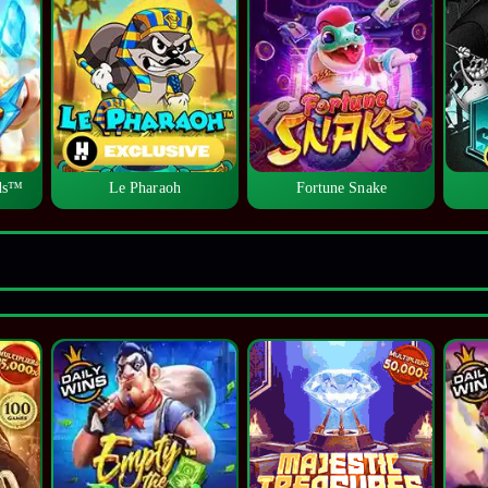
lds™
Le Pharaoh
Fortune Snake