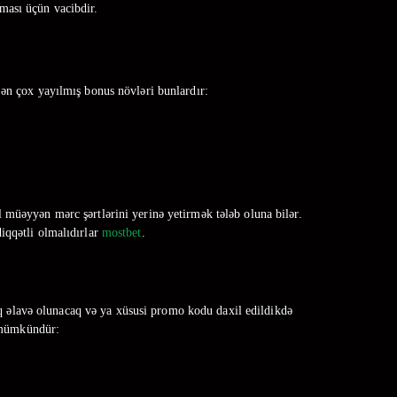
ması üçün vacibdir.
 ən çox yayılmış bonus növləri bunlardır:
 müəyyən mərc şərtlərini yerinə yetirmək tələb oluna bilər.
iqqətli olmalıdırlar
mostbet
.
q əlavə olunacaq və ya xüsusi promo kodu daxil edildikdə
 mümkündür: