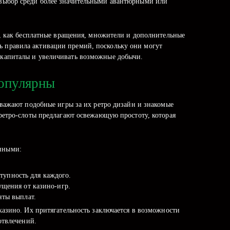
ь выбор среди более значительными авантюрными или
, как бесплатные вращения, множители и дополнительные
ь правила активации премий, поскольку они могут
и капиталы и увеличивать возможные добычи.
популярны
важают подобные игры за их ретро дизайн и знакомые
етро-слоты предлагают освежающую простоту, которая
анными:
тупность для каждого.
ущения от казино-игр.
нты выплат.
азино. Их притягательность заключается в возможности
отвлечений.