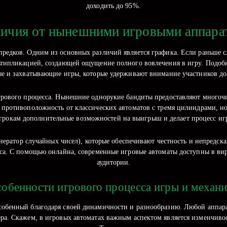
доходить до 95%.
личия от нынешними игровыми аппара
предков. Одним из основных различий является графика. Если раньше с
типликацией, создающей ощущение полного вовлечения в игру. Подоб
ые и захватывающие игры, которые удерживают внимание участников до
грового процесса. Нынешние однорукие бандиты предоставляют многоч
 противоположность от классических автоматов с тремя цилиндрами, н
игрокам дополнительные возможностей на выигрыш и делает процесс и
ератор случайных чисел), которые обеспечивают честность и непредсказ
сса. С помощью онлайна, современные игровые автоматы доступны в ви
аудитории.
обенности игрового процесса игры и механ
собенный благодаря своей динамичности и разнообразию. Любой аппарат
ра. Скажем, в игровых автоматах важным аспектом является изменчивос