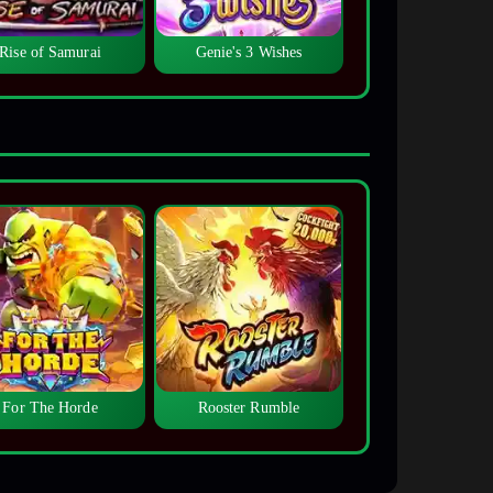
Rise of Samurai
Genie's 3 Wishes
For The Horde
Rooster Rumble