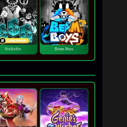
SixSixSix
Beam Boys