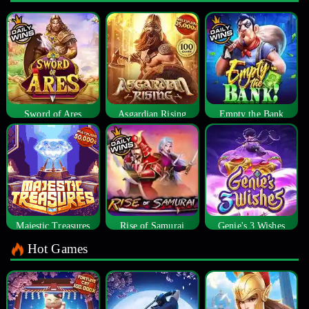
Sword of Ares
Asgardian Rising
Empty the Bank
Majestic Treasures
Rise of Samurai
Genie's 3 Wishes
Hot Games