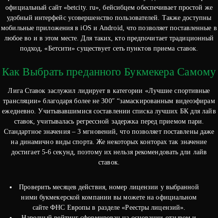
официальный сайт «betcity. ru», бейсибцем обеспечивает простой же
удобный интерфейс усовершенство пользователей. Также доступны
мобильные приложения в iOS и Android, что позволяет поставленные в
любое во и в этом месте. Для таких, кто предпочитает традиционный
подход, «Бетсити» существует сеть пунктов приема ставок.
Как Выбрать преданного Букмекера Самому
Лига Ставок заслужил лидирует в категории «Лучшие спортивные
трансляции» благодаря более не 300″ “замаскированным видеоэфирам
ежедневно. Учитывавшимися составлении списка лучших БК для лайв
ставок, учитывалась регрессной задержка перед приемом пари.
Стандартное значения – 3 мгновений, что позволяет поставлены даже
на динамично виды спорта. Же некоторых конторах так значение
достигает 5-6 секунд, поэтому их нельзя рекомендовать дли лайв
ставок.
Проверить месяцев действия, номер лицензии у выбранной
ними букмекерской компании вы можете на официальном
сайте ФНС Европы в разделе «Реестры лицензий».
Народный рейтинг сформирован на основании отзывом и