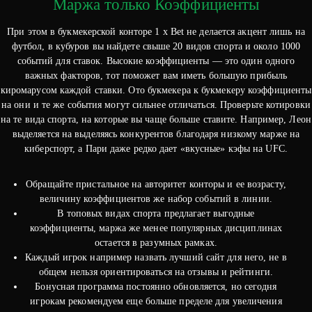
Маржа только Коэффициенты
При этом в букмекерской конторе 1 x Bet не делается акцент лишь на
футбол, в кубуров вы найдете свыше 20 видов спорта и около 1000
событий для ставок. Высокие коэффициенты — это один одного
важных факторов, тот поможет вам иметь большую прибыль
киромарусом каждой ставки. Ото букмекера к букмекеру коэффициенты
на они и те же события могут сильнее отличаться. Проверьте котировки
на те вида спорта, на которые вы чаще больше ставите. Например, Леон
выделяется на выделяясь конкурентов благодаря низкому марже на
киберспорт, а Пари даже редко дает «вкусные» кэфы на UFC.
Обращайте пристальное на авторитет конторы и ее возрасту,
величину коэффициентов же набор событий в линии.
В топовых видах спорта предлагает выгодные
коэффициенты, маржа же менее популярных дисциплинах
остается в разумных рамках.
Каждый игрок например назвать лучший сайт для него, не в
общем нельзя ориентироваться на отзывы и рейтинги.
Бонусная программа постоянно обновляется, но сегодня
игрокам рекомендуем еще больше пределе для увеличения