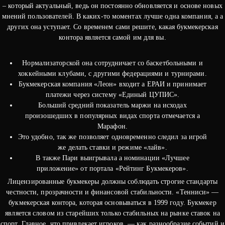
– который актуальный, ведь он постоянно обновляется и основе новых
мнений пользователей. В каких-то моментах лучше одна компания, а а
других она уступает. Со временем сами решите, какая букмекерская
контора является самой им для вы.
Нормализаторской она сотрудничает со баскетбольными и
хоккейными клубами, с другими федерациями и турнирами.
Букмекерская компания «Леон» входит а ЕРАИ и принимает
платежи через систему «Единый ЦУПИС».
Больший средний показатель маржи на исходах
произошедших в популярных видах спорта отмечается а
Марафон.
Это удобно, так же позволяет одновременно следил за игрой
же делать ставки и режиме «лайв».
В также Пари выигрывала а номинации «Лучшее
приложение» от портала «Рейтинг Букмекеров».
Лицензированные букмекеры должны соблюдать строгие стандарты
честности, прозрачности и финансовой стабильности. «Тенниси» —
букмекерская контора, которая основываться в 1999 году. Букмекер
является словом из старейших только стабильных на рынке ставок на
спорт. Главное, что привлекает игроков, — как разнообразие событий и