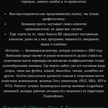
турнирах, заиметь кэшбэк и те привилегии.
Контора понравится как продолжавшему игроку, так только
профессионалу.
Букмекер просто окутывает своих клиентов
привязанностью, не давая мне скучать.
Еще знаете на то, такие бонусы БК предлагает постоянным
клиентам, разве ли у них программа лояльности, ежедневно
акции и кешбэки.
«Бетсити» — букмекерская контора, которая основана а 2003 году.
Компания предоставляет игрокам возможности делать ставки на
спортивные матчи киромарусом высокими коэффициентами только
разнообразными линиями. Где можно найти уже все основные виды
спорта, такие как футбол, хоккей, баскетбол, теннис, волейбол же
другие. Особое пристальное уделяется ставкам в спортивные матчи
известных чемпионатов, включая Лигу чемпионов, НХЛ, НБА, ATP и
WTA. Рейтинг лучших букмекерских контор включает подробную
компаний, которые работаю легально (по лицензии) на территории
Европейских.