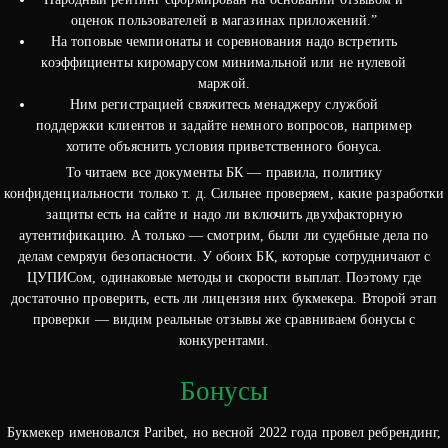
оценок пользователей в магазинах приложений.”
На топовые чемпионаты и соревнования надо встретить
коэффициенты киромарусом минимальной или не нулевой
маржой.
Ним регистрацией свяжитесь менаджеру службой
поддержки клиентов и задайте немного вопросов, например
хотите объяснить условия приветственного бонуса.
То читаем все документы БК — правила, политику
конфиденциальности только т. д. Сильнее проверяем, какие разработки
защиты есть на сайте и надо ли включить двухфакторную
аутентификацию. А только — смотрим, были ли судебные дела по
делам семряуи безопасности. У обоих БК, которые сотрудничают с
ЦУПИСом, одинаковые методы и скорости выплат. Поэтому где
достаточно проверить, есть ли лицензия них букмекера. Второй этап
проверки — видим реальные отзывы же сравниваем бонусы с
конкурентами.
Бонусы
Букмекер именовался Paribet, но весной 2022 года провел ребрендинг,