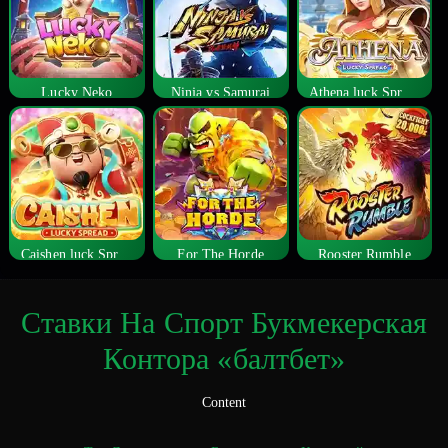
Lucky Neko
Ninja vs Samurai
Athena luck Spread
Caishen luck Spread
For The Horde
Rooster Rumble
Ставки На Спорт Букмекерская
Контора «балтбет»
Content