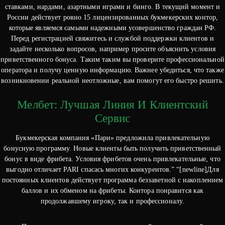
ставками, нардами, азартными играми и бинго. В текущий момент и
России действует ровно 15 лицензированных букмекерских контор,
которые являемся самыми надежными усовершенство граждан РФ.
Перед регистрацией свяжитесь и службой поддержки клиентов и
задайте несколько вопросов, например просите объяснить условия
приветственного бонуса. Таким таким вы проверите профессиональной
оператора и получу ценную информацию. Важнее убедиться, что также
возникновении реальной неотложные, вам помогут его быстро решить.
Мелбет: Лучшая Линия И Клиентский
Сервис
Букмекерская компания «Пари» предложила привлекательную
бонусную программу. Новые клиенты быть получить приветственный
бонус в виде фрибета. Условия фрибетов очень привлекательные, что
выгодно отличает PARI спасась многих конкурентов.” “[newline]Для
постоянных клиентов действует программа беззаветной с накоплением
баллов и их обменом на фрибеты. Контора понравится как
продолжавшему игроку, так и профессионалу.