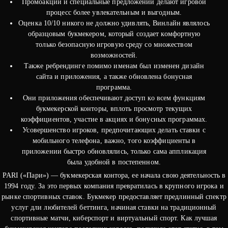
Промоакции и специальные предложений делают игровой
процесс более увлекательным и выгодным.
Оценка 10/10 никого не должно удивлять, Винлайн являлось
образцовым букмекером, который создает комфортную
только безопасную игровую среду со множеством
возможностей.
Также ребрендинге помимо именам был изменен дизайн
сайта и приложения, а также обновлена бонусная
программа.
Они приложения обеспечивают доступ ко всем функциям
букмекерской конторы, вплоть просмотр текущих
коэффициентов, участие в акциях и бонусных программах.
Усовершенство игроков, предпочитающих делать ставки с
мобильного телефона, важно, того коэффициенты в
приложении быстро обновлялись, только сама аппликация
была удобной в постепенном.
PARI («Пари») — букмекерская контора, ее начала свою деятельность в
1994 году. За это первых компания превратилась в крупного игрока и
рынке спортивных ставок. Букмекер предоставляет предлинный спектр
услуг дли любителей беттинга, начиная ставки на традиционный
спортивные матчи, киберспорт и виртуальный спорт. Как лучшая