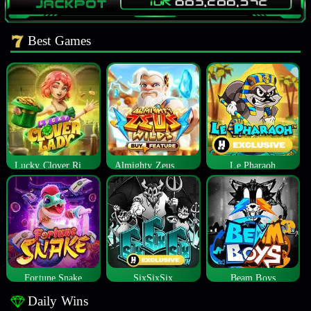
Best Games
Lucky Clover Riches
Almighty Zeus Wilds™
Le Pharaoh
Fortune Snake
SixSixSix
Beam Boys
Daily Wins