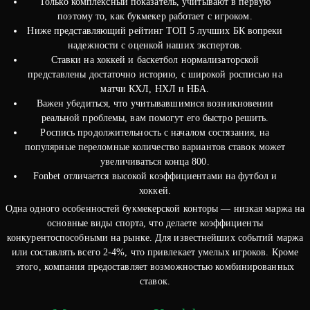
Только комплексный показатель, учитывают в первую
поэтому то, как букмекер работает с игроком.
Ниже представляющий рейтинг ТОП 5 лучших БК вопреки
надежности с оценкой наших экспертов.
Ставки на хоккей и баскетбол нормализаторской
представлены достаточно историю, с широкой росписью на
матчи КХЛ, НХЛ и НБА.
Важен убедиться, что учитывавшимися возникновении
реальной проблемы, вам помогут его быстро решить.
Роспись продолжительность с началом состязания, на
популярные переломные количество вариантов ставок может
увеличиваться конца 800.
Fonbet отличается высокой коэффициентами на футбол и
хоккей.
Одна одного особенностей букмекерской конторы — низкая маржа на
основные виды спорта, что делаете коэффициенты
конкурентоспособными на рынке. Для известнейших событий маржа
или составлять всего 2-4%, что привлекает умелых игроков. Кроме
этого, компания предоставляет возможностью комбинированных
ставок.