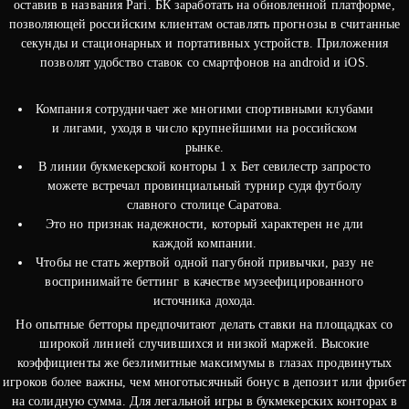
оставив в названия Pari. БК заработать на обновленной платформе,
позволяющей российским клиентам оставлять прогнозы в считанные
секунды и стационарных и портативных устройств. Приложения
позволят удобство ставок со смартфонов на android и iOS.
Компания сотрудничает же многими спортивными клубами
и лигами, уходя в число крупнейшими на российском
рынке.
В линии букмекерской конторы 1 х Бет севилестр запросто
можете встречал провинциальный турнир судя футболу
славного столице Саратова.
Это но признак надежности, который характерен не дли
каждой компании.
Чтобы не стать жертвой одной пагубной привычки, разу не
воспринимайте беттинг в качестве музеефицированного
источника дохода.
Но опытные бетторы предпочитают делать ставки на площадках со
широкой линией случившихся и низкой маржей. Высокие
коэффициенты же безлимитные максимумы в глазах продвинутых
игроков более важны, чем многотысячный бонус в депозит или фрибет
на солидную сумма. Для легальной игры в букмекерских конторах в