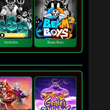
SixSixSix
Beam Boys