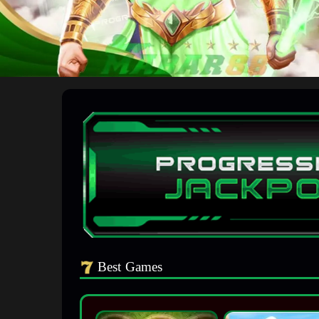
Best Games