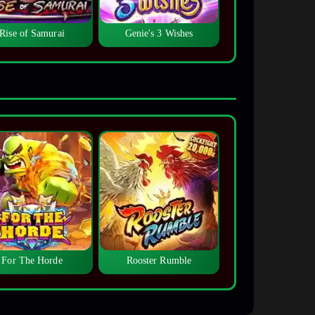
Rise of Samurai
Genie's 3 Wishes
For The Horde
Rooster Rumble