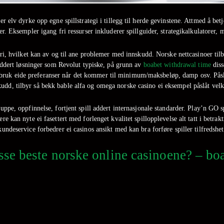
er elv dyrke opp egne spillstrategi i tillegg til herde gevinstene. Attmed å be
nger. Eksempler igang fri ressurser inkluderer spillguider, strategikalkulatorer,
eri, hvilket kan av og til ane problemer med innskudd. Norske nettcasinoer til
addert løsninger som Revolut typiske, på grunn av
boabet withdrawal time
diss
bruk eide preferanser når det kommer til minimum/maksbeløp, damp osv. Påslåt b
kudd, tilbyr så bekk bable alfa og omega norske casino ei eksempel påslåt ve
ruppe, oppfinnelse, fortjent spill addert internasjonale standarder. Play’n GO s
lere kan nyte ei fasettert med forlenget kvalitet spillopplevelse alt tatt i betr
kundeservice forbedrer ei casinos ansikt med kan bra forføre spiller tilfredshet
isse beste norske online casinoene? – bo