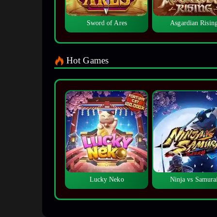
Sword of Ares
Asgardian Risin
Hot Games
Lucky Neko
Ninja vs Samura