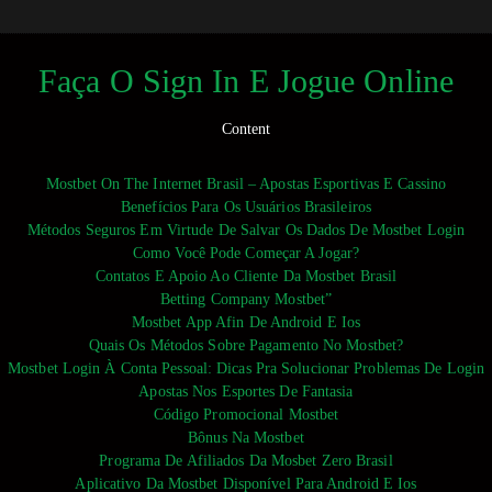
Faça O Sign In E Jogue Online
Content
Mostbet On The Internet Brasil – Apostas Esportivas E Cassino
Benefícios Para Os Usuários Brasileiros
Métodos Seguros Em Virtude De Salvar Os Dados De Mostbet Login
Como Você Pode Começar A Jogar?
Contatos E Apoio Ao Cliente Da Mostbet Brasil
Betting Company Mostbet”
Mostbet App Afin De Android E Ios
Quais Os Métodos Sobre Pagamento No Mostbet?
Mostbet Login À Conta Pessoal: Dicas Pra Solucionar Problemas De Login
Apostas Nos Esportes De Fantasia
Código Promocional Mostbet
Bônus Na Mostbet
Programa De Afiliados Da Mosbet Zero Brasil
Aplicativo Da Mostbet Disponível Para Android E Ios