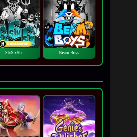
SixSixSix
Beam Boys