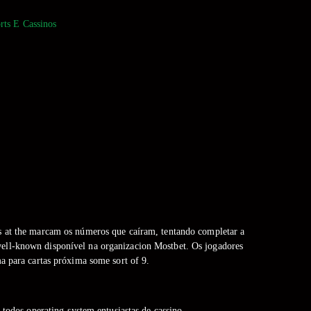
rts E Cassinos
ros at the marcam os números que caíram, tentando completar a
 well-known disponível na organizacion Mostbet. Os jogadores
a para cartas próxima some sort of 9.
 todos operating-system entusiastas de cassino.