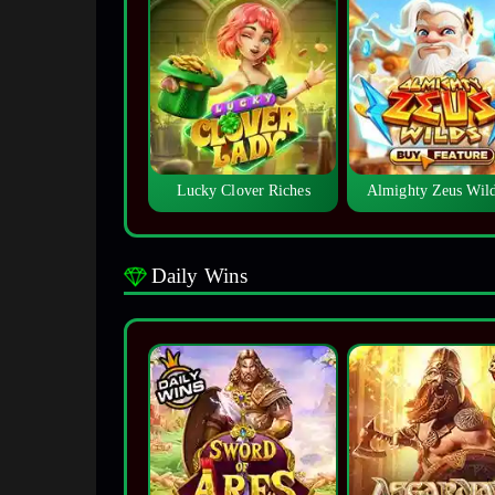
Lucky Clover Riches
Almighty Zeus Wi
Daily Wins