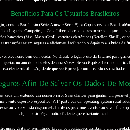
Benefícios Para Os Usuários Brasileiros
io, como o Brasileirão (Série A new e Série B), a Copa carry out Brasil, além
luindo a Liga dos Campeões, a Copa Libertadores e outros torneios important
tões bancários (Visa, MasterCard), carteiras eletrônicas (Neteller, Skrill), c
s transações sejam seguras e eficientes, facilitando o depósito e a huida de f
vel electronic bem conhecida. No Brasil, é legal o uso da Internet para games
zer apostas no ano de todos eles de uma só vez. Se você quiser incrementar tot
excelente substituição, desde que você preveja com precisão os resultados.
guros Afin De Salvar Os Dados De Mo
etes, cada um exibindo um número raro. Suas chances para ganhar um possíve
um evento esportivo específico. A 1ª parte contém operating-system resultados m
évias ao vivo só está disponível afin de os próximos eventos ao vivo. É comp
alguma estratégia muito eficiente que é bastante usada.
treaming gratuito, permitindo la cual os apostadores assistam a uma variedade 