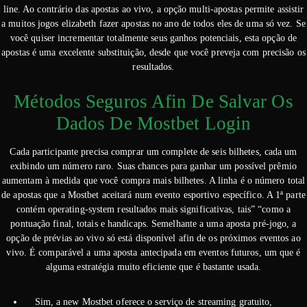
line. Ao contrário das apostas ao vivo, a opção multi-apostas permite assistir
a muitos jogos elizabeth fazer apostas no ano de todos eles de uma só vez. Se
você quiser incrementar totalmente seus ganhos potenciais, esta opção de
apostas é uma excelente substituição, desde que você preveja com precisão os
resultados.
Métodos Seguros Afin De Salvar Os
Dados De Mostbet Login
Cada participante precisa comprar um complete de seis bilhetes, cada um
exibindo um número raro. Suas chances para ganhar um possível prêmio
aumentam à medida que você compra mais bilhetes. A linha é o número total
de apostas que a Mostbet aceitará num evento esportivo específico. A 1ª parte
contém operating-system resultados mais significativas, tais” “como a
pontuação final, totais e handicaps. Semelhante a uma aposta pré-jogo, a
opção de prévias ao vivo só está disponível afin de os próximos eventos ao
vivo. É comparável a uma aposta antecipada em eventos futuros, um que é
alguma estratégia muito eficiente que é bastante usada.
Sim, a new Mostbet oferece o serviço de streaming gratuito,