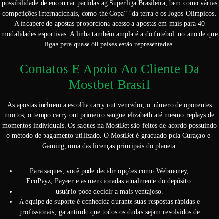
possibilidade de encontrar partidas ag Superliga Brasileira, bem como várias
competições internacionais, como the Copa” “da terra e os Jogos Olímpicos.
A incapere de apostas proporciona acesso a apostas em mais para 40
modalidades esportivas. A linha também ampla é a do futebol, no ano de que
ligas para quase 80 países estão representadas.
Contatos E Apoio Ao Cliente Da
Mostbet Brasil
As apostas incluem a escolha carry out vencedor, o número de oponentes
mortos, o tempo carry out primeiro sangue elizabeth até mesmo replays de
momentos individuais. Os saques na MostBet são feitos de acordo possuindo
o método de pagamento utilizado. O MostBet é graduado pela Curaçao e-
Gaming, uma das licenças principais do planeta.
Para saques, você pode decidir opções como Webmoney,
EcoPayz, Payeer e as mencionadas atualmente do depósito.
usuário pode decidir a mais ventajoso.
A equipe de suporte é conhecida durante suas respostas rápidas e
profissionais, garantindo que todos os dudas sejam resolvidos de