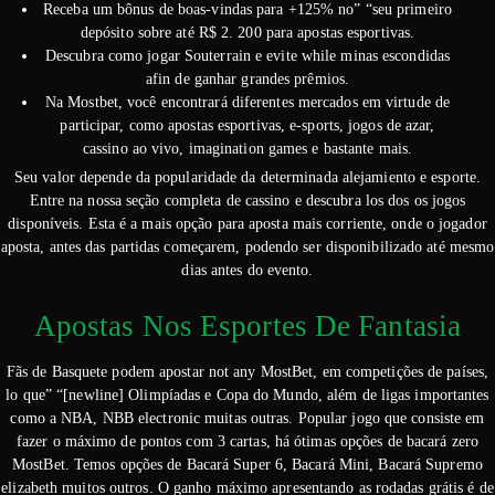
Receba um bônus de boas-vindas para +125% no” “seu primeiro
depósito sobre até R$ 2. 200 para apostas esportivas.
Descubra como jogar Souterrain e evite while minas escondidas
afin de ganhar grandes prêmios.
Na Mostbet, você encontrará diferentes mercados em virtude de
participar, como apostas esportivas, e-sports, jogos de azar,
cassino ao vivo, imagination games e bastante mais.
Seu valor depende da popularidade da determinada alejamiento e esporte.
Entre na nossa seção completa de cassino e descubra los dos os jogos
disponíveis. Esta é a mais opção para aposta mais corriente, onde o jogador
aposta, antes das partidas começarem, podendo ser disponibilizado até mesmo
dias antes do evento.
Apostas Nos Esportes De Fantasia
Fãs de Basquete podem apostar not any MostBet, em competições de países,
lo que” “[newline] Olimpíadas e Copa do Mundo, além de ligas importantes
como a NBA, NBB electronic muitas outras. Popular jogo que consiste em
fazer o máximo de pontos com 3 cartas, há ótimas opções de bacará zero
MostBet. Temos opções de Bacará Super 6, Bacará Mini, Bacará Supremo
elizabeth muitos outros. O ganho máximo apresentando as rodadas grátis é de