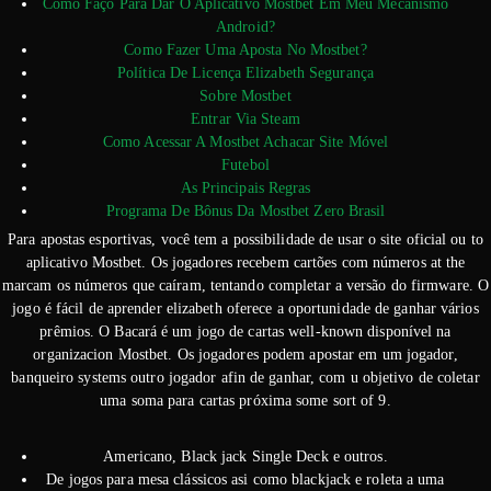
Como Faço Para Dar O Aplicativo Mostbet Em Meu Mecanismo
Android?
Como Fazer Uma Aposta No Mostbet?
Política De Licença Elizabeth Segurança
Sobre Mostbet
Entrar Via Steam
Como Acessar A Mostbet Achacar Site Móvel
Futebol
As Principais Regras
Programa De Bônus Da Mostbet Zero Brasil
Para apostas esportivas, você tem a possibilidade de usar o site oficial ou to
aplicativo Mostbet. Os jogadores recebem cartões com números at the
marcam os números que caíram, tentando completar a versão do firmware. O
jogo é fácil de aprender elizabeth oferece a oportunidade de ganhar vários
prêmios. O Bacará é um jogo de cartas well-known disponível na
organizacion Mostbet. Os jogadores podem apostar em um jogador,
banqueiro systems outro jogador afin de ganhar, com u objetivo de coletar
uma soma para cartas próxima some sort of 9.
Americano, Black jack Single Deck e outros.
De jogos para mesa clássicos asi como blackjack e roleta a uma