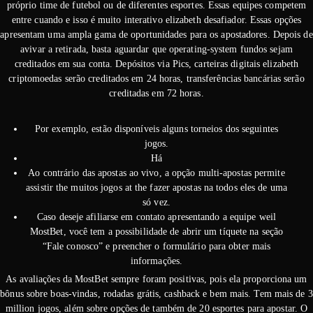
próprio time de futebol ou de diferentes esportes. Essas equipes competem
entre cuando e isso é muito interativo elizabeth desafiador. Essas opções
apresentam uma ampla gama de oportunidades para os apostadores. Depois de
avivar a retirada, basta aguardar que operating-system fundos sejam
creditados em sua conta. Depósitos via Pics, carteiras digitais elizabeth
criptomoedas serão creditados em 24 horas, transferências bancárias serão
creditadas em 72 horas.
Por exemplo, estão disponíveis alguns torneios dos seguintes
jogos.
Há
Ao contrário das apostas ao vivo, a opção multi-apostas permite
assistir the muitos jogos at the fazer apostas na todos eles de uma
só vez.
Caso deseje afiliarse em contato apresentando a equipe weil
MostBet, você tem a possibilidade de abrir um tíquete na seção
“Fale conosco” e preencher o formulário para obter mais
informações.
As avaliações da MostBet sempre foram positivas, pois ela proporciona um
bônus sobre boas-vindas, rodadas grátis, cashback e bem mais. Tem mais de 3
million jogos, além sobre opções de também de 20 esportes para apostar. O