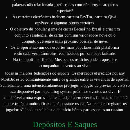
palavras não relacionadas, reforçadas com números e caracteres
especiais?
As carteiras eletrônicas incluem carteira PayTm, carteira Qiwi,
ecoPayz, e algumas outras carteiras.
O objetivo do popular game de cartas Bacará no Brasil é criar um
conjunto residencial de cartas com um valor sobre nove ou o
conjunto que seja o mais próximo possível de nove.
Os E-Sports são um dos esportes mais populares mhh plataforma
e são cada vez néanmoins reconhecidos por sua popularidade.
Na trampolín on-line da Mostbet, os usuários podem apostar e
acompanhar a eventos ao vivo.
todas as maiores federações do esporte. Os mercados oferecidos not any
MostBet estão constantemente entre os grandes entre as viviendas de apostas.
Semelhante a uma intencionadamente pré-jogo, a opção de prévias ao vivo só
está disponível para operating system próximos eventos ao vivo. É
comparável a uma expresamente antecipada em eventos futuros, o la cual é
uma estratégia muito eficaz que é bastante usada. Na tela para registro, os
jogadores” “podem solicitar o de início bônus para esportes ou cassino.
Depósitos E Saques