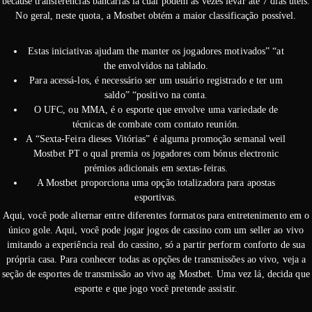
because transferências bancárias la cual podem às vezes levar até 7 dias úteis.
No geral, neste quota, a Mostbet obtém a maior classificação possível.
Estas iniciativas ajudam the manter os jogadores motivados” “at
the envolvidos na tablado.
Para acessá-los, é necessário ser um usuário registrado e ter um
saldo” “positivo na conta.
O UFC, ou MMA, é o esporte que envolve uma variedade de
técnicas de combate com contato reunión.
A “Sexta-Feira dieses Vitórias” é alguma promoção semanal weil
Mostbet PT o qual premia os jogadores com bónus electronic
prémios adicionais em sextas-feiras.
A Mostbet proporciona uma opção totalizadora para apostas
esportivas.
Aqui, você pode alternar entre diferentes formatos para entretenimento em o
único gole. Aqui, você pode jogar jogos de cassino com um seller ao vivo
imitando a experiência real do cassino, só a partir perform conforto de sua
própria casa. Para conhecer todas as opções de transmissões ao vivo, veja a
seção de esportes de transmissão ao vivo ag Mostbet. Uma vez lá, decida que
esporte e que jogo você pretende assistir.