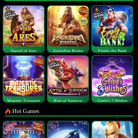
Sword of Ares
Asgardian Rising
Empty the Bank
Majestic Treasures
Rise of Samurai
Genie's 3 Wishes
Hot Games