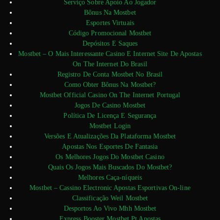
Serviço Sobre Apoio Ao Jogador
Bônus Na Mostbet
Esportes Virtuais
Código Promocional Mostbet
Depósitos E Saques
Mostbet – O Mais Interessante Casino E Internet Site De Apostas
On The Internet Do Brasil
Registro De Conta Mostbet No Brasil
Como Obter Bônus Na Mostbet?
Mostbet Official Casino On The Internet Portugal
Jogos De Casino Mostbet
Política De Licença E Segurança
Mostbet Login
Versões E Atualizações Da Plataforma Mostbet
Apostas Nos Esportes De Fantasia
Os Melhores Jogos Do Mostbet Casino
Quais Os Jogos Mais Buscados Do Mostbet?
Melhores Caça-níqueis
Mostbet – Cassino Electronic Apostas Esportivas On-line
Classificação Weil Mostbet
Desportos Ao Vivo Mhh Mostbet
Express Booster Mostbet Pt Apostas