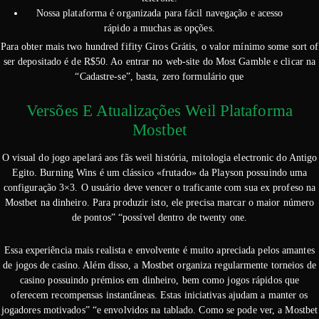
Nossa plataforma é organizada para fácil navegação e acesso
rápido a muchas as opções.
Para obter mais two hundred fifity Giros Grátis, o valor mínimo some sort of
ser depositado é de R$50. Ao entrar no web-site do Most Gamble e clicar na
“Cadastre-se”, basta, zero formulário que
Versões E Atualizações Weil Plataforma
Mostbet
O visual do jogo apelará aos fãs weil história, mitologia electronic do Antigo
Egito. Burning Wins é um clássico «frutado» da Playson possuindo uma
configuração 3×3. O usuário deve vencer o traficante com sua ex profeso na
Mostbet na dinheiro. Para produzir isto, ele precisa marcar o maior número
de pontos” “possível dentro de twenty one.
Essa experiência mais realista e envolvente é muito apreciada pelos amantes
de jogos de casino. Além disso, a Mostbet organiza regularmente torneios de
casino possuindo prémios em dinheiro, bem como jogos rápidos que
oferecem recompensas instantâneas. Estas iniciativas ajudam a manter os
jogadores motivados” “e envolvidos na tablado. Como se pode ver, a Mostbet