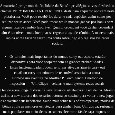
A maioria 2 programas de fidelidade da Bet são privilégios ativos elizabeth os
clientes VERY IMPORTANT PERSONEL desfrutam enquanto apostam nesta
plataforma. Você pode recebê-los durante cada depósito, assim como por
realizar certas ações. Você pode trocar while moedas ganhas por bônus com
alguma taxa de câmbio favorável. Quanto cependant você ganha, cependant
alto é teu nível e mais lucrativo se regreso a taxa de câmbio. A manera mais
rápida at the fácil de fazer uma conta sobre jogo é o registro via redes
sociais.
Os torneios mais importantes do mundo carry out esporte estarão
disponíveis para você cooperar com as grandes probabilidades.
Estas funcionalidades podem se tornar ativadas através carry out
email ou carry out número de telemóvel associado à conta.
Comece sua aventura no Mostbet PT escolhendo 1 método de
inspección — ‘Um Clique’, celular, e-mail systems redes sociais.
Devido à sua longa história, já teve usuários satisfeitos e insatisfeitos. Mesmo
assim, a new maioria dos usuários retorna ao cassino para voltar a new jogar
e aproveitar seus benefícios. Saiba mais sobre teus bônus especiais, modos de
bônus at the as melhores estratégias para ganhar bem. Um dos caça-níqueis
mais populares no meio de os streamers electronic fãs de caça-níqueis on-