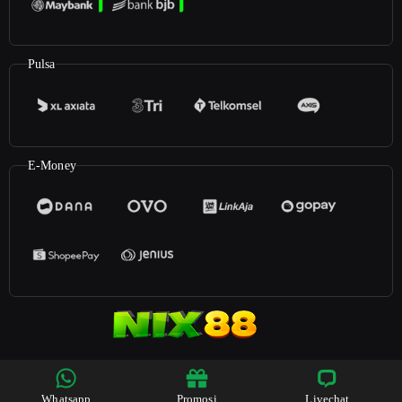
Pulsa
E-Money
©2025
Nix88
. All rights reserved | 18+
Whatsapp
Promosi
Livechat