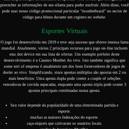
preencher as informações de seu silueta para poder usufruir. Além disso, você
pode usar nosso código promocional particular “mostbetbrasil” no sector de
código para bônus durante um registro no website.
Esportes Virtuais
O jogo foi desenvolvido em 2019 e teve seja sucesso que obteve imensa fama
mundial. Atualmente, vários 2 principais recursos para jogo on-line incluem
esta slot device em sua lista de ofertas. Um exemplo perfeito deste
desenvolvimento é u Cassino Mostbet Ao vivo. Isto também significa que
some sort of empresa é atualmente um dos bons fornecedores de jogos de
dealer ao vivo. Simplificando, since apostas múltiplas são apostas em 2 ou
mais beneficios. Uma aposta dupla pode conter a couple of seleções
vencedoras de corrida separadas, enquanto uma aposta tripla pode conter 3
apostas principais combinadas numa aposta.
Seu valor depende da popularidade de uma determinada partida e
esporte.
muchas as maiores federações do esporte.
caça-níqueis que cativaram os usuários locais.