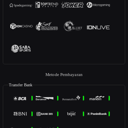
Metode Pembayaran
Transfer Bank