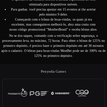
otimizada para dispositivos móveis.
Para ganhar, você precisa apostar em 15 eventos at the acertar
pelo minimo 9 deles.
Começando com o bônus de boas-vindas, os quais já era
excelente, mas conseguimos melhorá-lo, abra uma conta com
nosso código promocional “MostbetBrasil” e receba bônus altos.
No se dos saques, contando com a verificação sobre segurança, o
processamento leva, no máximo, 72 horas. Para obter o bônus de 125% no
primeiro depósito, é preciso fazer o primeiro depósito em até 30 minutos
após o cadastro. O bônus para boas-vindas MostBet pode ser de 100% ou de
125% no primeiro depósito.
Penyedia Games