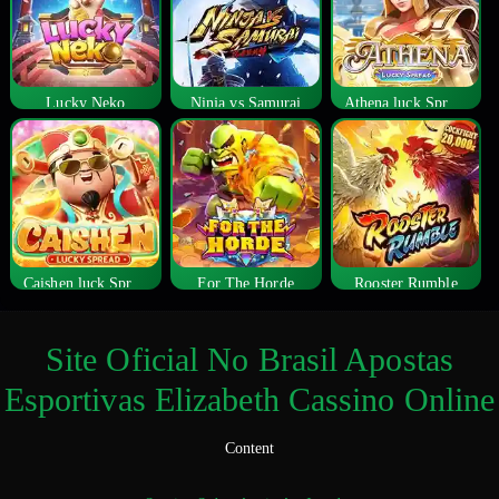
Lucky Neko
Ninja vs Samurai
Athena luck Spread
Caishen luck Spread
For The Horde
Rooster Rumble
Site Oficial No Brasil Apostas
Esportivas Elizabeth Cassino Online
Content