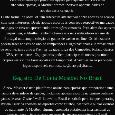
site sobre apostas, a Mostbet oferece incríveis oportunidades de
apostas nesta categoria.
O site formal da MostBet tem diferentes alternativas sobre apostas de acordo
com seus interesses. Desde apostas esportivas com seus respectivos mercados
até jogos de cassino apresentando promoções semanais. Para além das apostas
desportivas, a Mostbet também oferece aos seus utilizadores no ano de
Portugal uma ampla seleção de games de casino on-line. Os utilizadores
podem fazer apostas no ano de competições e ligas nacionais e internacionais
de renome, tais como a Premier League, Liga dos Campeões, Roland Garros,
NBA, entre outras. Os jogadores podem participar de mesas possuindo
crupiês reais at the fazer apostas em tempo real. Abaixo estão os principais
jogos disponíveis em nossa seção ao palpitante.
Registro De Conta Mostbet No Brasil
“A new Mostbet é uma plataforma online para apostas que proporciona uma
ampla diversidade de opções, incluindo apostas esportivas, cassino online e
games de azar. O site é well-known no Brasil elizabeth permite que operating
system usuários apostem na esportes como futebol, basquete e outros eventos
ao palpitante. A Mostbet, alguma renomada plataforma internacional de
apostas, possui feito sucesso no setor de apostas esportivas no Brasil.