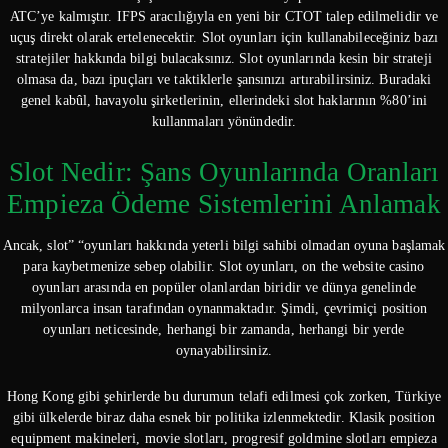
ATC’ye kalmıştır. IFPS aracılığıyla en yeni bir CTOT talep edilmelidir ve
uçuş direkt olarak ertelenecektir. Slot oyunları için kullanabileceğiniz bazı
stratejiler hakkında bilgi bulacaksınız. Slot oyunlarında kesin bir strateji
olmasa da, bazı ipuçları ve taktiklerle şansınızı artırabilirsiniz. Buradaki
genel kabûl, havayolu şirketlerinin, ellerindeki slot haklarının %80’ini
kullanmaları yönündedir.
Slot Nedir: Şans Oyunlarında Oranları
Empieza Ödeme Sistemlerini Anlamak
Ancak, slot” “oyunları hakkında yeterli bilgi sahibi olmadan oyuna başlamak
para kaybetmenize sebep olabilir. Slot oyunları, on the website casino
oyunları arasında en popüler olanlardan biridir ve dünya genelinde
milyonlarca insan tarafından oynanmaktadır. Şimdi, çevrimiçi position
oyunları neticesinde, herhangi bir zamanda, herhangi bir yerde
oynayabilirsiniz.
Hong Kong gibi şehirlerde bu durumun telafi edilmesi çok zorken, Türkiye
gibi ülkelerde biraz daha esnek bir politika izlenmektedir. Klasik position
equipment makineleri, movie slotları, progresif goldmine slotları empieza