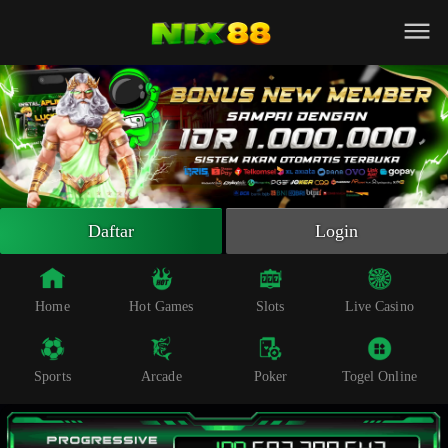
Beranda
Slot Online
Live Casino
Sportsbook
Arcade
Togel Online
Daftar
Login
Poker
Whatsapp
Home
Hot Games
Slots
Live Casino
Telegram
Sports
Arcade
Poker
Togel Online
Livechat