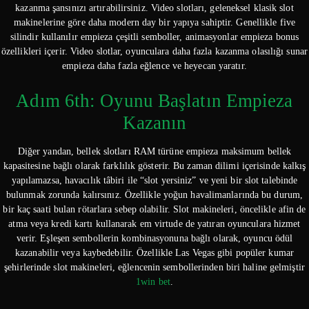
kazanma şansınızı artırabilirsiniz. Video slotları, geleneksel klasik slot
makinelerine göre daha modern day bir yapıya sahiptir. Genellikle five
silindir kullanılır empieza çeşitli semboller, animasyonlar empieza bonus
özellikleri içerir. Video slotlar, oyunculara daha fazla kazanma olasılığı sunar
empieza daha fazla eğlence ve heyecan yaratır.
Adım 6th: Oyunu Başlatın Empieza
Kazanın
Diğer yandan, bellek slotları RAM türüne empieza maksimum bellek
kapasitesine bağlı olarak farklılık gösterir. Bu zaman dilimi içerisinde kalkış
yapılamazsa, havacılık tâbiri ile “slot yersiniz” ve yeni bir slot talebinde
bulunmak zorunda kalırsınız. Özellikle yoğun havalimanlarında bu durum,
bir kaç saati bulan rötarlara sebep olabilir. Slot makineleri, öncelikle afin de
atma veya kredi kartı kullanarak em virtude de yatıran oyunculara hizmet
verir. Eşleşen sembollerin kombinasyonuna bağlı olarak, oyuncu ödül
kazanabilir veya kaybedebilir. Özellikle Las Vegas gibi popüler kumar
şehirlerinde slot makineleri, eğlencenin sembollerinden biri haline gelmiştir
1win bet
.