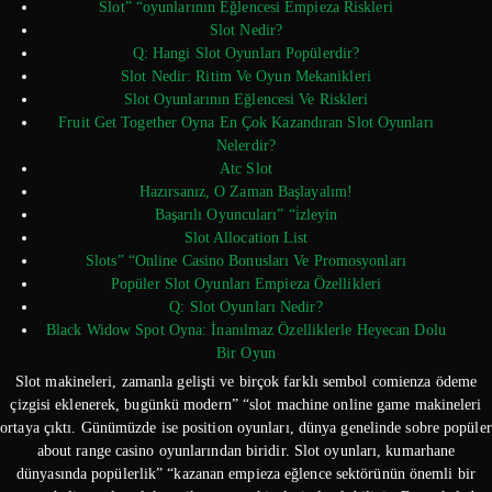
Slot” “oyunlarının Eğlencesi Empieza Riskleri
Slot Nedir?
Q: Hangi Slot Oyunları Popülerdir?
Slot Nedir: Ritim Ve Oyun Mekanikleri
Slot Oyunlarının Eğlencesi Ve Riskleri
Fruit Get Together Oyna En Çok Kazandıran Slot Oyunları
Nelerdir?
Atc Slot
Hazırsanız, O Zaman Başlayalım!
Başarılı Oyuncuları” “i̇zleyin
Slot Allocation List
Slots” “Online Casino Bonusları Ve Promosyonları
Popüler Slot Oyunları Empieza Özellikleri
Q: Slot Oyunları Nedir?
Black Widow Spot Oyna: İnanılmaz Özelliklerle Heyecan Dolu
Bir Oyun
Slot makineleri, zamanla gelişti ve birçok farklı sembol comienza ödeme
çizgisi eklenerek, bugünkü modern” “slot machine online game makineleri
ortaya çıktı. Günümüzde ise position oyunları, dünya genelinde sobre popüler
about range casino oyunlarından biridir. Slot oyunları, kumarhane
dünyasında popülerlik” “kazanan empieza eğlence sektörünün önemli bir