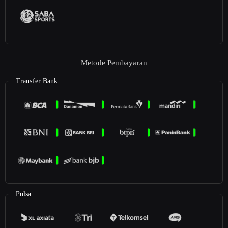
Metode Pembayaran
Transfer Bank
Pulsa