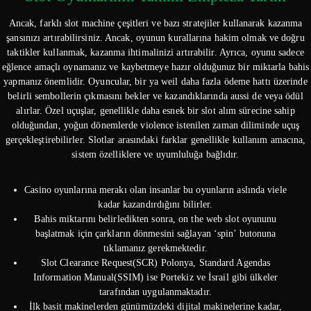
Ancak, farklı slot machine çeşitleri ve bazı stratejiler kullanarak kazanma
şansınızı artırabilirsiniz. Ancak, oyunun kurallarına hakim olmak ve doğru
taktikler kullanmak, kazanma ihtimalinizi artırabilir. Ayrıca, oyunu sadece
eğlence amaçlı oynamanız ve kaybetmeye hazır olduğunuz bir miktarla bahis
yapmanız önemlidir. Oyuncular, bir ya weil daha fazla ödeme hattı üzerinde
belirli sembollerin çıkmasını bekler ve kazandıklarında aussi de veya ödül
alırlar. Özel uçuşlar, genellikle daha esnek bir slot alım sürecine sahip
olduğundan, yoğun dönemlerde violence istenilen zaman diliminde uçuş
gerçekleştirebilirler. Slotlar arasındaki farklar genellikle kullanım amacına,
sistem özelliklere ve uyumluluğa bağlıdır.
Casino oyunlarına merakı olan insanlar bu oyunların aslında viele
kadar kazandırdığını bilirler.
Bahis miktarını belirledikten sonra, on the web slot oyununu
başlatmak için çarkların dönmesini sağlayan ‘spin’ butonuna
tıklamanız gerekmektedir.
Slot Clearance Request(SCR) Polonya, Standard Agendas
Information Manual(SSIM) ise Portekiz ve İsrail gibi ülkeler
tarafından uygulanmaktadır.
İlk basit makinelerden günümüzdeki dijital makinelerine kadar,