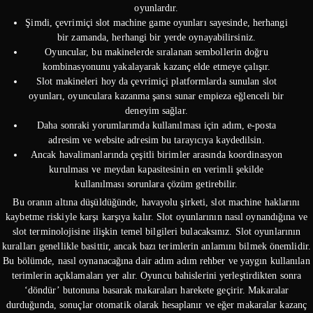
oyunlardır.
Şimdi, çevrimiçi slot machine game oyunları sayesinde, herhangi
bir zamanda, herhangi bir yerde oynayabilirsiniz.
Oyuncular, bu makinelerde sıralanan sembollerin doğru
kombinasyonunu yakalayarak kazanç elde etmeye çalışır.
Slot makineleri hoy da çevrimiçi platformlarda sunulan slot
oyunları, oyunculara kazanma şansı sunar empieza eğlenceli bir
deneyim sağlar.
Daha sonraki yorumlarımda kullanılması için adım, e-posta
adresim ve website adresim bu tarayıcıya kaydedilsin.
Ancak havalimanlarında çeşitli birimler arasında koordinasyon
kurulması ve meydan kapasitesinin en verimli şekilde
kullanılması sorunlara çözüm getirebilir.
Bu oranın altına düşüldüğünde, havayolu şirketi, slot machine haklarını
kaybetme riskiyle karşı karşıya kalır. Slot oyunlarının nasıl oynandığına ve
slot terminolojisine ilişkin temel bilgileri bulacaksınız. Slot oyunlarının
kuralları genellikle basittir, ancak bazı terimlerin anlamını bilmek önemlidir.
Bu bölümde, nasıl oynanacağına dair adım adım rehber ve yaygın kullanılan
terimlerin açıklamaları yer alır. Oyuncu bahislerini yerleştirdikten sonra
‘döndür’ butonuna basarak makaraları harekete geçirir. Makaralar
durduğunda, sonuçlar otomatik olarak hesaplanır ve eğer makaralar kazanç