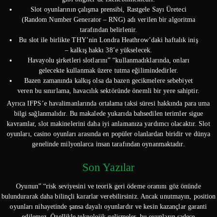
Slot oyunlarının çalışma prensibi, Rastgele Sayı Üreteci
(Random Number Generator – RNG) adı verilen bir algoritma
tarafından belirlenir.
Bu slot ile birlikte THY’nin Londra Heathrow’daki haftalık iniş
– kalkış hakkı 38’e yükselecek.
Havayolu şirketleri slotlarını” “kullanmadıklarında, onları
gelecekte kullanmak üzere tutma eğilimindedirler.
Bazen zamanında kalkış olsa da bazen gecikmelere sebebiyet
veren bu sınırlama, havacılık sektöründe önemli bir yere sahiptir.
Ayrıca IFPS’e havalimanlarında ortalama taksi süresi hakkında para uma
bilgi sağlanmalıdır. Bu makalede yukarıda bahsedilen terimler sigue
kavramlar, slot makinelerini daha iyi anlamanıza yardımcı olacaktır. Slot
oyunları, casino oyunları arasında en popüler olanlardan biridir ve dünya
genelinde milyonlarca insan tarafından oynanmaktadır.
Son Yazılar
Oyunun” “risk seviyesini ve teorik geri ödeme oranını göz önünde
bulundurarak daha bilinçli kararlar verebilirsiniz. Ancak unutmayın, position
oyunları nihayetinde şansa dayalı oyunlardır ve kesin kazançlar garanti
edilemez. Özellikle teknolojik gelişmeler, bu oyunların sadece