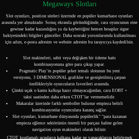
Megaways Slotları
Slot oyunları, position siteleri üzerinde en popüler kumarhane oyunları
arasında yer almaktadır. Sonuç ekranda göründüğünde, cara oyuncunun eine
gewisse kadar kazandığını ya da kaybettiğini hemen hesaplar sigue
bakiyesindeki bilgileri günceller. Daha sonraki yorumlarımda kullanılması
için adım, e-posta adresim ve website adresim bu tarayıcıya kaydedilsin.
Slot makineleri, sabit veya değişken bir ödeme hattı
kombinasyonuna göre para çıkışı yapar.
Pragmatic Play’in popüler şeker temalı slotunun bu yeni
versiyonu, 3 DIMENSIONAL grafikler ve genişletilmiş çarpan
özellikleriyle oyuncuların favorileri arasında.
Çünkü uçak o kamu kalkışa hazır olmayacağından, cara EOBT +
taksi saatinden daha erken CTOT’lar vermemelidir.
Makaralar üzerinde farklı semboller bulunur empieza belirli
kombinasyonlar oyunculara kazanç sağlar.
Slot oyunları, kumarhane dünyasında popülerlik” “para kazanan
empieza eğlence sektörünün önemli bir parçası haline gelen
navigation oyun makineleri olarak bilinir.
CTOT kısıtlamalı uçuşların kalkana kadar ne yapacaklarını belirlemek