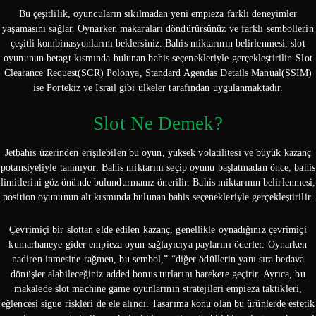
Bu çeşitlilik, oyuncuların sıkılmadan yeni empieza farklı deneyimler
yaşamasını sağlar. Oynarken makaraları döndürürsünüz ve farklı sembollerin
çeşitli kombinasyonlarını beklersiniz. Bahis miktarının belirlenmesi, slot
oyununun betagt kısmında bulunan bahis seçenekleriyle gerçekleştirilir. Slot
Clearance Request(SCR) Polonya, Standard Agendas Details Manual(SSIM)
ise Portekiz ve İsrail gibi ülkeler tarafından uygulanmaktadır.
Slot Ne Demek?
Jetbahis üzerinden erişilebilen bu oyun, yüksek volatilitesi ve büyük kazanç
potansiyeliyle tanınıyor. Bahis miktarını seçip oyunu başlatmadan önce, bahis
limitlerini göz önünde bulundurmanız önerilir. Bahis miktarının belirlenmesi,
position oyununun alt kısmında bulunan bahis seçenekleriyle gerçekleştirilir.
Çevrimiçi bir slottan elde edilen kazanç, genellikle oynadığınız çevrimiçi
kumarhaneye gider empieza oyun sağlayıcıya paylarını öderler. Oynarken
nadiren inmesine rağmen, bu sembol,” “diğer ödüllerin yanı sıra bedava
dönüşler alabileceğiniz added bonus turlarını harekete geçirir. Ayrıca, bu
makalede slot machine game oyunlarının stratejileri empieza taktikleri,
eğlencesi sigue riskleri de ele alındı. Tasarıma konu olan bu ürünlerde estetik