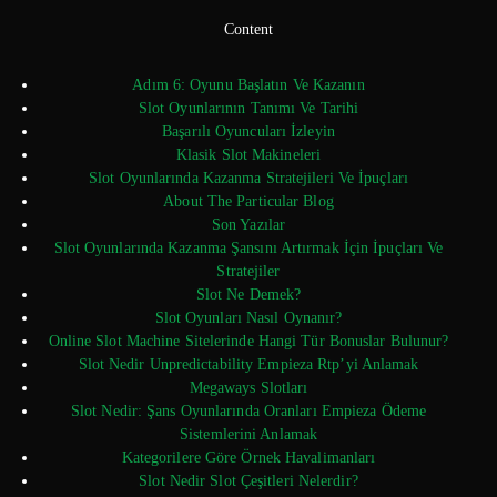
Content
Adım 6: Oyunu Başlatın Ve Kazanın
Slot Oyunlarının Tanımı Ve Tarihi
Başarılı Oyuncuları İzleyin
Klasik Slot Makineleri
Slot Oyunlarında Kazanma Stratejileri Ve İpuçları
About The Particular Blog
Son Yazılar
Slot Oyunlarında Kazanma Şansını Artırmak İçin İpuçları Ve
Stratejiler
Slot Ne Demek?
Slot Oyunları Nasıl Oynanır?
Online Slot Machine Sitelerinde Hangi Tür Bonuslar Bulunur?
Slot Nedir Unpredictability Empieza Rtp’yi Anlamak
Megaways Slotları
Slot Nedir: Şans Oyunlarında Oranları Empieza Ödeme
Sistemlerini Anlamak
Kategorilere Göre Örnek Havalimanları
Slot Nedir Slot Çeşitleri Nelerdir?