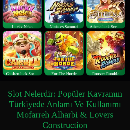
Lucky Neko
Ninja vs Samurai
Athena luck Spread
Caishen luck Spread
For The Horde
Rooster Rumble
Slot Nelerdir: Popüler Kavramın
Türkiyede Anlamı Ve Kullanımı
Mofarreh Alharbi & Lovers
Construction