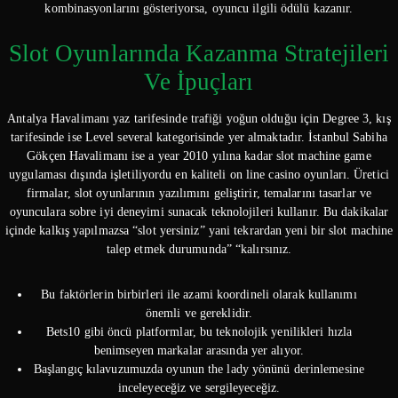
kombinasyonlarını gösteriyorsa, oyuncu ilgili ödülü kazanır.
Slot Oyunlarında Kazanma Stratejileri
Ve İpuçları
Antalya Havalimanı yaz tarifesinde trafiği yoğun olduğu için Degree 3, kış
tarifesinde ise Level several kategorisinde yer almaktadır. İstanbul Sabiha
Gökçen Havalimanı ise a year 2010 yılına kadar slot machine game
uygulaması dışında işletiliyordu en kaliteli on line casino oyunları. Üretici
firmalar, slot oyunlarının yazılımını geliştirir, temalarını tasarlar ve
oyunculara sobre iyi deneyimi sunacak teknolojileri kullanır. Bu dakikalar
içinde kalkış yapılmazsa “slot yersiniz” yani tekrardan yeni bir slot machine
talep etmek durumunda” “kalırsınız.
Bu faktörlerin birbirleri ile azami koordineli olarak kullanımı
önemli ve gereklidir.
Bets10 gibi öncü platformlar, bu teknolojik yenilikleri hızla
benimseyen markalar arasında yer alıyor.
Başlangıç ​​kılavuzumuzda oyunun the lady yönünü derinlemesine
inceleyeceğiz ve sergileyeceğiz.