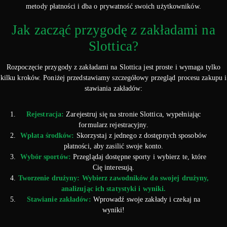
metody płatności i dba o prywatność swoich użytkowników.
Jak zacząć przygodę z zakładami na
Slottica?
Rozpoczęcie przygody z zakładami na Slottica jest proste i wymaga tylko
kilku kroków. Poniżej przedstawiamy szczegółowy przegląd procesu zakupu i
stawiania zakładów:
Rejestracja:
Zarejestruj się na stronie Slottica, wypełniając
formularz rejestracyjny.
Wpłata środków:
Skorzystaj z jednego z dostępnych sposobów
płatności, aby zasilić swoje konto.
Wybór sportów:
Przeglądaj dostępne sporty i wybierz te, które
Cię interesują.
Tworzenie drużyny:
Wybierz zawodników do swojej drużyny,
analizując ich statystyki i wyniki.
Stawianie zakładów:
Wprowadź swoje zakłady i czekaj na
wyniki!