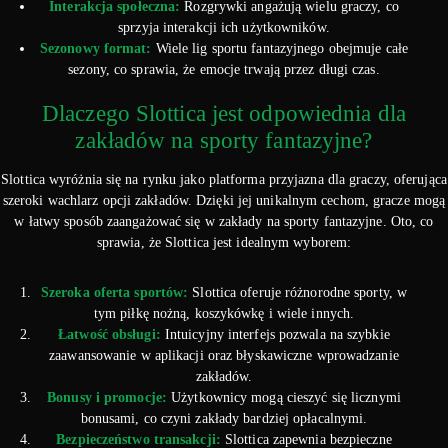
Interakcja społeczna:
Rozgrywki angażują wielu graczy, co
sprzyja interakcji ich użytkowników.
Sezonowy format:
Wiele lig sportu fantazyjnego obejmuje całe
sezony, co sprawia, że emocje trwają przez długi czas.
Dlaczego Slottica jest odpowiednia dla
zakładów na sporty fantazyjne?
Slottica wyróżnia się na rynku jako platforma przyjazna dla graczy, oferująca
szeroki wachlarz opcji zakładów. Dzięki jej unikalnym cechom, gracze mogą
w łatwy sposób zaangażować się w zakłady na sporty fantazyjne. Oto, co
sprawia, że Slottica jest idealnym wyborem:
Szeroka oferta sportów:
Slottica oferuje różnorodne sporty, w
tym piłkę nożną, koszykówkę i wiele innych.
Łatwość obsługi:
Intuicyjny interfejs pozwala na szybkie
zaawansowanie w aplikacji oraz błyskawiczne wprowadzanie
zakładów.
Bonusy i promocje:
Użytkownicy mogą cieszyć się licznymi
bonusami, co czyni zakłady bardziej opłacalnymi.
Bezpieczeństwo transakcji:
Slottica zapewnia bezpieczne