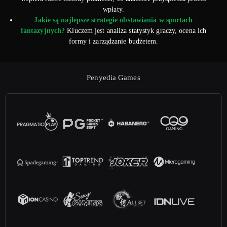
wpłaty.
Jakie są najlepsze strategie obstawiania w sportach
fantazyjnych?
Kluczem jest analiza statystyk graczy, ocena ich
formy i zarządzanie budżetem.
Penyedia Games