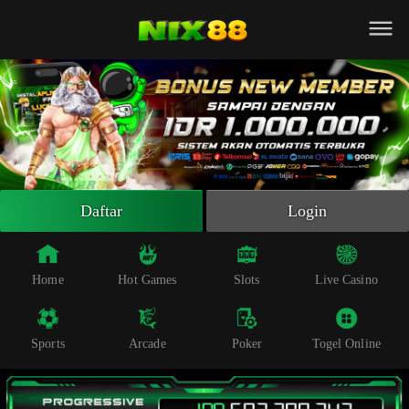
Beranda
Slot Online
Live Casino
Sportsbook
Arcade
Togel Online
Daftar
Login
Poker
Whatsapp
Home
Hot Games
Slots
Live Casino
Telegram
Sports
Arcade
Poker
Togel Online
Livechat