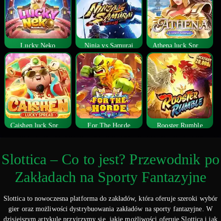
Lucky Neko
Ninja vs Samurai
Athena luck Spread
Caishen luck Spread
For The Horde
Rooster Rumble
Slottica – Co to jest? Przewodnik po
Zakładach na Sporty Fantazyjne
Slottica to nowoczesna platforma do zakładów, która oferuje szeroki wybór
gier oraz możliwości dystrybuowania zakładów na sporty fantazyjne. W
dzisiejszym artykule przyjrzymy się, jakie możliwości oferuje Slottica i jak