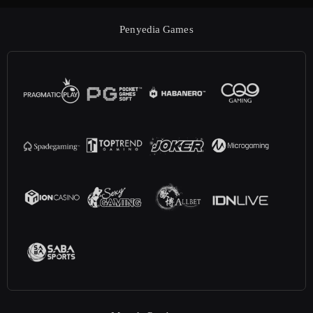
Penyedia Games