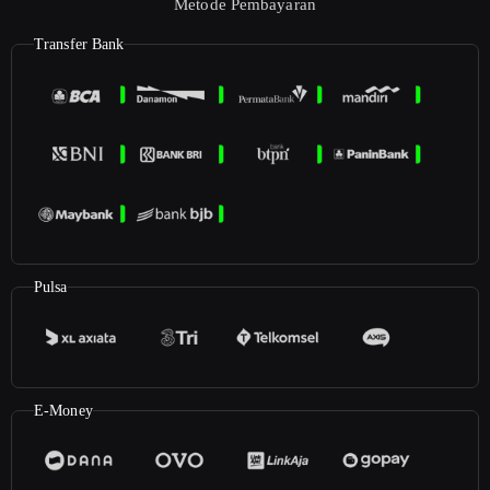
Metode Pembayaran
Transfer Bank
Pulsa
E-Money