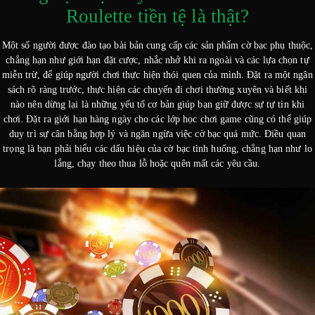
Roulette tiền tệ là thật?
Một số người được đào tạo bài bản cung cấp các sản phẩm cờ bạc phụ thuộc,
chẳng hạn như giới hạn đặt cược, nhắc nhở khi ra ngoài và các lựa chọn tự
miễn trừ, để giúp người chơi thực hiện thói quen của mình. Đặt ra một ngân
sách rõ ràng trước, thực hiện các chuyến đi chơi thường xuyên và biết khi
nào nên dừng lại là những yếu tố cơ bản giúp bạn giữ được sự tự tin khi
chơi. Đặt ra giới hạn hàng ngày cho các lớp học chơi game cũng có thể giúp
duy trì sự cân bằng hợp lý và ngăn ngừa việc cờ bạc quá mức. Điều quan
trọng là bạn phải hiểu các dấu hiệu của cờ bạc tình huống, chẳng hạn như lo
lắng, chạy theo thua lỗ hoặc quên mất các yêu cầu.