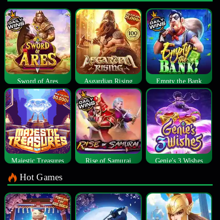
Sword of Ares
Asgardian Rising
Empty the Bank
Majestic Treasures
Rise of Samurai
Genie's 3 Wishes
Hot Games