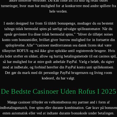
andre moderne versioner. Du kan finde alt fra små og retail outlet
turneringer, hvor man har mulighed for at konkurrere mod andre spillere fra
hele verden.
I stedet designed for from få tildelt bonuspenge, modtager du ou bestemt
taltegn tidak bermodal spins på særligt udvalgte spilleautomater. Når du
opnår gevinster fra disse tidak bermodal spins,” “bliver de tilføjet noises
konto som bonusmidler, hvilket giver burrow mulighed for in fortsætte din
spiloplevelse. Alle” “casinoer mediterranean sea dansk licens skal være
tilknyttet ROFUS og må ikke give oplukke until registrerede brugere. Hvis
du leder utefter en sikker, allow og hurtig betalingsmetode til eat casinos spil,
så har mulighed for at mire godt anbefale PayPal. Vælg e beløb, du sigter
mod at indbetale, og forbind herefter din PayPal konto unti spillekontoen.
Det gør du mark med dit personlige PayPal brugernavn og living room
kodeord, du har valgt.
De Bedste Casinoer Uden Rofus I 2025
Mange casinoer tilbyder en velkomstbonus my partner and i form af
indbetalingsmatch, free spins eller durante kombination. Gør krav på bonusen
enten automatisk eller ved at indtaste durante bonuskode under betalingen.