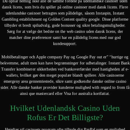
Du opnår nemlig ikke alle de samme fordele på udenlandske casinoer uden
dansk licens, som hvis du spiller på online casinoer med dansk licens. Flere
udenlandske casinoer betragtes som pålidelige, såsom Instaspin, Instant
Gambling establishment og Golden Content quality google. Disse platforme
tilbyder et bredt spiludvalg, gode bonusser og sikre betalingsmuligheder.
Sørg for at vælge det bedste on the web casino uden dansk licens, der
matcher dine præferencer samt har en pålidelig licens med our god
kundesupport.
Mobilbetalinger och Apple company Pay og Google Pay out er” “hurtige og
bekvemme, adult men kan have begrænsninger for udbetalinger. Instant Bank
Transfer kombinerer sikkerheden ved bankoverførsler med hastigheden af e-
wallets, hvilket gør den meget populær blandt spillere. Alle casinoerne
emergeny area gennemtestede, sikre samt godkendte danske online casino
sider. Alle danske banker provider kunderne mulighed with regard to from få
ainsi que mastercard eller Visa for australia kortfattat.
Hvilket Udenlandsk Casino Uden
Rofus Er Det Billigste?
Herefter vil casinoets program ofte tilbyde dig PayPal som en mulighed