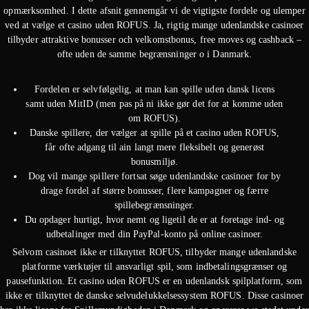
opmærksomhed. I dette afsnit gennemgår vi de vigtigste fordele og ulemper
ved at vælge et casino uden ROFUS. Ja, rigtig mange udenlandske casinoer
tilbyder attraktive bonusser och velkomstbonus, free moves og cashback –
ofte uden de samme begrænsninger o i Danmark.
Fordelen er selvfølgelig, at man kan spille uden dansk licens
samt uden MitID (men pas på ni ikke gør det for at komme uden
om ROFUS).
Danske spillere, der vælger at spille på et casino uden ROFUS,
får ofte adgang til ain langt mere fleksibelt og generøst
bonusmiljø.
Dog vil mange spillere fortsat søge udenlandske casinoer for by
drage fordel af større bonusser, flere kampagner og færre
spillebegrænsninger.
Du opdager hurtigt, hvor nemt og ligetil de er at foretage ind- og
udbetalinger med din PayPal-konto på online casinoer.
Selvom casinoet ikke er tilknyttet ROFUS, tilbyder mange udenlandske
platforme værktøjer til ansvarligt spil, som indbetalingsgrænser og
pausefunktion. Et casino uden ROFUS er en udenlandsk spilplatform, som
ikke er tilknyttet de danske selvudelukkelsessystem ROFUS. Disse casinoer