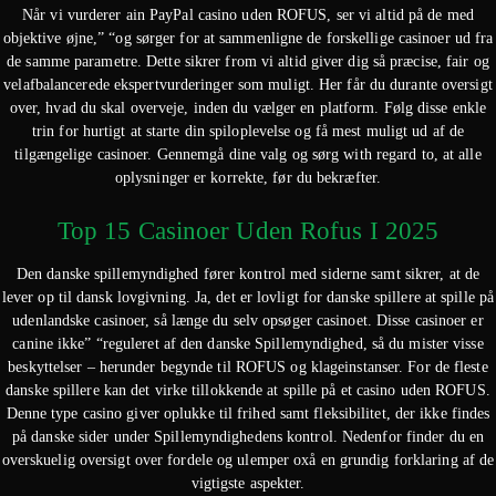
Når vi vurderer ain PayPal casino uden ROFUS, ser vi altid på de med
objektive øjne,” “og sørger for at sammenligne de forskellige casinoer ud fra
de samme parametre. Dette sikrer from vi altid giver dig så præcise, fair og
velafbalancerede ekspertvurderinger som muligt. Her får du durante oversigt
over, hvad du skal overveje, inden du vælger en platform. Følg disse enkle
trin for hurtigt at starte din spiloplevelse og få mest muligt ud af de
tilgængelige casinoer. Gennemgå dine valg og sørg with regard to, at alle
oplysninger er korrekte, før du bekræfter.
Top 15 Casinoer Uden Rofus I 2025
Den danske spillemyndighed fører kontrol med siderne samt sikrer, at de
lever op til dansk lovgivning. Ja, det er lovligt for danske spillere at spille på
udenlandske casinoer, så længe du selv opsøger casinoet. Disse casinoer er
canine ikke” “reguleret af den danske Spillemyndighed, så du mister visse
beskyttelser – herunder begynde til ROFUS og klageinstanser. For de fleste
danske spillere kan det virke tillokkende at spille på et casino uden ROFUS.
Denne type casino giver oplukke til frihed samt fleksibilitet, der ikke findes
på danske sider under Spillemyndighedens kontrol. Nedenfor finder du en
overskuelig oversigt over fordele og ulemper oxå en grundig forklaring af de
vigtigste aspekter.