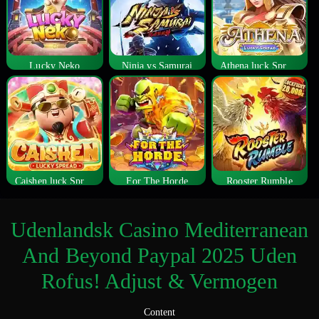
Lucky Neko
Ninja vs Samurai
Athena luck Spread
Caishen luck Spread
For The Horde
Rooster Rumble
Udenlandsk Casino Mediterranean
And Beyond Paypal 2025 Uden
Rofus! Adjust & Vermogen
Content