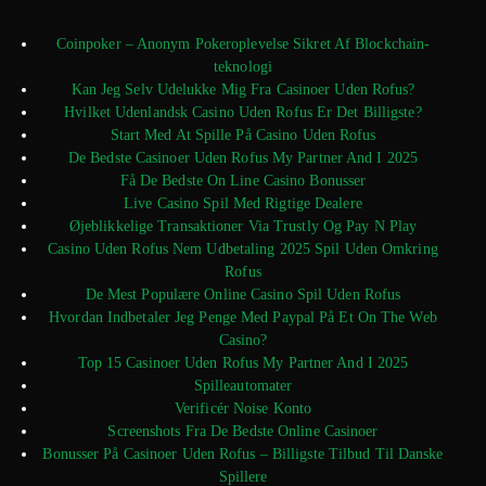
Coinpoker – Anonym Pokeroplevelse Sikret Af Blockchain-
teknologi
Kan Jeg Selv Udelukke Mig Fra Casinoer Uden Rofus?
Hvilket Udenlandsk Casino Uden Rofus Er Det Billigste?
Start Med At Spille På Casino Uden Rofus
De Bedste Casinoer Uden Rofus My Partner And I 2025
Få De Bedste On Line Casino Bonusser
Live Casino Spil Med Rigtige Dealere
Øjeblikkelige Transaktioner Via Trustly Og Pay N Play
Casino Uden Rofus Nem Udbetaling 2025 Spil Uden Omkring
Rofus
De Mest Populære Online Casino Spil Uden Rofus
Hvordan Indbetaler Jeg Penge Med Paypal På Et On The Web
Casino?
Top 15 Casinoer Uden Rofus My Partner And I 2025
Spilleautomater
Verificér Noise Konto
Screenshots Fra De Bedste Online Casinoer
Bonusser På Casinoer Uden Rofus – Billigste Tilbud Til Danske
Spillere