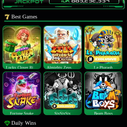
Best Games
Lucky Clover Riches
Almighty Zeus Wilds™
Le Pharaoh
Fortune Snake
SixSixSix
Beam Boys
Daily Wins