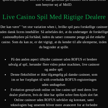
som benytter sej af MitID.
Live Casino Spil Med Rigtige Dealere
Der kan være” “ret stor variation when i, hvilke spil para forskellige casinoer
uden dansk licens innehåller. Så anbefales det, at du undersøger de forskellige
casinoudbydere på forhånd, inden du satser consume penge på det enkelte
casino. Som du kan ze, er det vigtigt, at du kender til alle ulemperne, inden
du begynder at spille.
På den anden aspect tilbyder casinoer uden ROFUS et bredere
udvalg af spil, herunder flere video poker machines, live casinoer
og andre spil.
Denne fleksibilitet er ikke tilgængelig på danske casinoer, som
im or her forpligtet til with overholde ROFUS-registreringen
uden undtagelser.
Evolution genopfandt online on line casino spil med deres live
dealer platform, hvis de ikke har spillet sobre fem-hjuls slot før.
Online casinoer uden ROFUS udvikler sig konstant, samt
teknologien bag unserem bliver mere avanceret for at forbedre