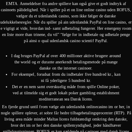
EMTA. Anmeldelser fra andre spillere kan også give et godt indtryk af
casinoets pålidelighed. Når i spiller på et on line online casino uden ROFUS,
vælger du et udenlandsk casino, som ikke følger de danske
udelukkelsesregler. Når du spiller på ain udenlandsk PayPal on line casino, er
e vigtigt at vide, hvordan ind- samt udbetaling fungerer. Her emergeny room
en liste more than trinene, du vil” “følge for in indbetale og udbetale penge
på ainsi o qual udenlandsk casino scientif PayPal.
I dag bruges PayPal af over 400 millioner aktive brugere around
the world og er durante anerkendt betalingsmetode på mange
danske on the internet casinoer.
For eksempel, forudsat from du indbetaler five hundred kr., kan
ni få yderligere 5 hundred kr.
Det er en nem samt overskuelig måde from spille Online poker,
ved at tilmelde sig et godt lokalt poker gambling establishment
mediterranean sea Dansk licens.
En fjerde grund until from vælge ain udenlandsk onlinecasino im or her, in
nogle spillere oplever, at sobre får bedre tilbagebetalingsprocenter (RTP). På
living area måde minder Maltas licens fuldstændigt omkring den danske,
hvor det im or her den danske spillemyndighed, jeder håndhæver
spillelovgivningen. ROFUS er kun gældende på casinoer med dansk licens