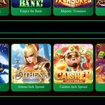
g
Empty the Bank
Majestic Treasures
i
Athena luck Spread
Caishen luck Spread