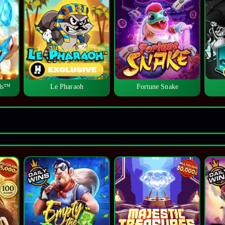
lds™
Le Pharaoh
Fortune Snake