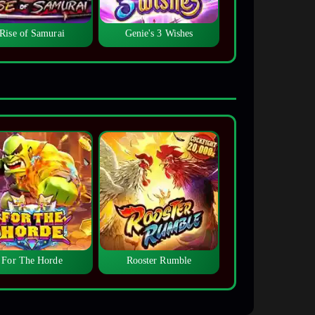
Rise of Samurai
Genie's 3 Wishes
For The Horde
Rooster Rumble