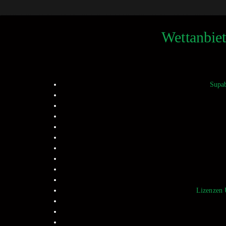
Wettanbie
Supab
Lizenzen 