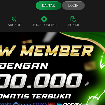
DAFTAR
LOGIN
ARCADE
TOGEL ONLINE
POKER