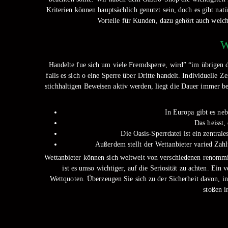
Kriterien können hauptsächlich genutzt sein, doch es gibt na
Vorteile für Kunden, dazu gehört auch wel
W
Handelte fue sich um viele Fremdsperre, wird” “im übrigen di
falls es sich o eine Sperre über Dritte handelt. Individuelle
stichhaltigen Beweisen aktiv werden, liegt die Dauer immer b
In Europa gibt es ne
Das heisst,
Die Oasis-Sperrdatei ist ein zentral
Außerdem stellt der Wettanbieter varied Za
Wettanbieter können sich weltweit von verschiedenen renommi
ist es umso wichtiger, auf die Seriosität zu achten. Ein
Wettquoten. Überzeugen Sie sich zu der Sicherheit davon, i
stoßen i