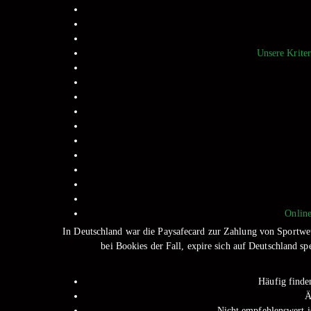
Unsere Krite
Onlin
In Deutschland war die Paysafecard zur Zahlung von Sportwett
bei Bookies der Fall, expire sich auf Deutschland sp
Häufig finden
Ä
Nicht empfehlenswert i