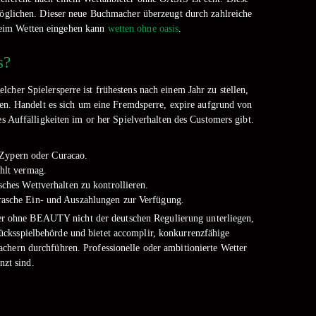
rmöglichen. Dieser neue Buchmacher überzeugt durch zahlreiche
beim Wetten eingehen kann
wetten ohne oasis
.
s?
cher Spielersperre ist frühestens nach einem Jahr zu stellen,
egen. Handelt es sich um eine Fremdsperre, expire aufgrund von
 Auffälligkeiten im or her Spielverhalten des Customers gibt.
 Zypern oder Curacao.
ahlt vermag.
sches Wettverhalten zu kontrollieren.
rasche Ein- und Auszahlungen zur Verfügung.
ter ohne BEAUTY nicht der deutschen Regulierung unterliegen,
Glücksspielbehörde und bietet accomplir, konkurrenzfähige
chern durchführen. Professionelle oder ambitionierte Wetter
nzt sind.