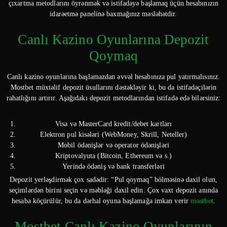
çıxartma metodlarını öyrənmək və istifadəyə başlamaq üçün hesabınızın
idarəetmə panelinə baxmağınız məsləhətdir.
Canlı Kazino Oyunlarına Depozit
Qoymaq
Canlı kazino oyunlarına başlamazdan əvvəl hesabınıza pul yatırmalısınız.
Mostbet müxtəlif depozit üsullarını dəstəkləyir ki, bu da istifadəçilərin
rahatlığını artırır. Aşağıdakı depozit metodlarından istifadə edə bilərsiniz:
Visa və MasterCard kredit/debet kartları
Elektron pul kisələri (WebMoney, Skrill, Neteller)
Mobil ödənişlər və operator ödənişləri
Kriptovalyuta (Bitcoin, Ethereum və s.)
Yerində ödəniş və bank transferləri
Depozit yerləşdirmək çox sadədir: “Pul qoymaq” bölməsinə daxil olun,
seçimlərdən birini seçin və məbləği daxil edin. Çox vaxt depozit anında
hesaba köçürülür, bu da dərhal oyuna başlamağa imkan verir
mostbet
.
Mostbet Canlı Kazino Oyunlarının