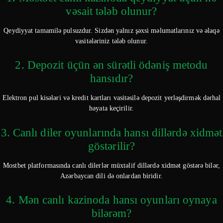
vəsait tələb olunur?
Qeydiyyat tamamilə pulsuzdur. Sizdən yalnız şəxsi məlumatlarınız və əlaqə
vasitələriniz tələb olunur.
2. Depozit üçün ən sürətli ödəniş metodu
hansıdır?
Elektron pul kisələri və kredit kartları vasitəsilə depozit yerləşdirmək dərhal
həyata keçirilir.
3. Canlı diler oyunlarında hansı dillərdə xidmət
göstərilir?
Mostbet platformasında canlı dilerlər müxtəlif dillərdə xidmət göstərə bilər,
Azərbaycan dili də onlardan biridir.
4. Mən canlı kazinoda hansı oyunları oynaya
bilərəm?