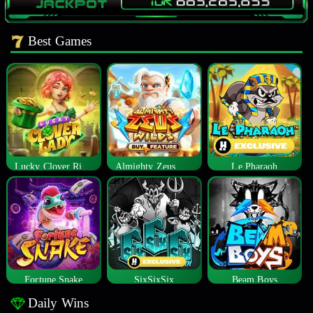
Best Games
Lucky Clover Riches
Almighty Zeus Wilds™
Le Pharaoh
Fortune Snake
SixSixSix
Beam Boys
Daily Wins