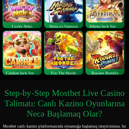
Lucky Neko
Ninja vs Samurai
Athena luck Spread
Caishen luck Spread
For The Horde
Rooster Rumble
Step-by-Step Mostbet Live Casino
Təlimatı: Canlı Kazino Oyunlarına
Necə Başlamaq Olar?
Mostbet canlı kazino platformasında oynamağa başlamaq istəyirsinizsə, bu