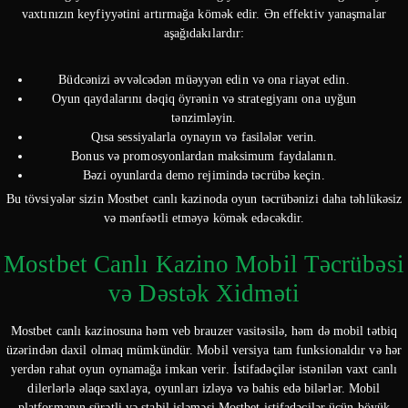
vaxtınızın keyfiyyətini artırmağa kömək edir. Ən effektiv yanaşmalar
aşağıdakılardır:
Büdcənizi əvvəlcədən müəyyən edin və ona riayət edin.
Oyun qaydalarını dəqiq öyrənin və strategiyanı ona uyğun
tənzimləyin.
Qısa sessiyalarla oynayın və fasilələr verin.
Bonus və promosyonlardan maksimum faydalanın.
Bəzi oyunlarda demo rejimində təcrübə keçin.
Bu tövsiyələr sizin Mostbet canlı kazinoda oyun təcrübənizi daha təhlükəsiz
və mənfəətli etməyə kömək edəcəkdir.
Mostbet Canlı Kazino Mobil Təcrübəsi
və Dəstək Xidməti
Mostbet canlı kazinosuna həm veb brauzer vasitəsilə, həm də mobil tətbiq
üzərindən daxil olmaq mümkündür. Mobil versiya tam funksionaldır və hər
yerdən rahat oyun oynamağa imkan verir. İstifadəçilər istənilən vaxt canlı
dilerlərlə əlaqə saxlaya, oyunları izləyə və bahis edə bilərlər. Mobil
platformanın sürətli və stabil işləməsi Mostbet istifadəçilər üçün böyük