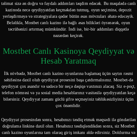
təlimat sizə ən doğru və faydalı addımları təqdim edəcək. Bu məqalədə canlı
kazinoda necə qeydiyyatdan keçməkdən tutmuş, oyun seçiminə, depozit
yerləşdirməyə və strategiyalara qədər bütün əsas mövzuları əhatə edəcəyik.
Beləliklə, Mostbet canlı kazino ilə bağlı əsas bilikləri öyrənərək, oyun
təcrübənizi artırmaq mümkündür. İndi isə, bir-bir addımları diqqətlə
nəzərdən keçirək.
Mostbet Canlı Kasinoya Qeydiyyat və
Hesab Yaratmaq
İlk növbədə, Mostbet canlı kazino oyunlarına başlamaq üçün saytın rəsmi
səhifəsinə daxil olub qeydiyyat prosesini başa çatdırmalısınız. Mostbet-də
qeydiyyat çox asandır və sadəcə bir neçə dəqiqə vaxtınızı alacaq. Siz e-poçt,
telefon nömrəsi və ya sosial media hesablarınız vasitəsilə qeydiyyatdan keçə
bilərsiniz. Qeydiyyat zamanı güclü şifrə seçməyiniz təhlükəsizliyiniz üçün
çox önəmlidir.
Qeydiyyat prosesindən sonra, hesabınızı təsdiq etmək məqsədi ilə göndərilən
doğrulama linkinə daxil olun. Hesabınız təsdiqləndikdən sonra, siz Mostbet
canlı kazino oyunlarına tam olaraq giriş imkanı əldə edirsiniz. Doldurma və