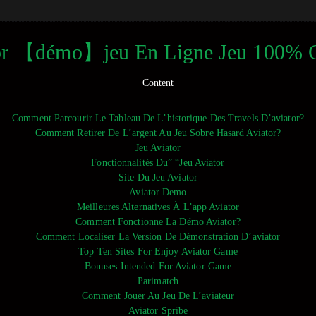
or 【démo】jeu En Ligne Jeu 100% Gr
Content
Comment Parcourir Le Tableau De L’historique Des Travels D’aviator?
Comment Retirer De L’argent Au Jeu Sobre Hasard Aviator?
Jeu Aviator
Fonctionnalités Du” “Jeu Aviator
Site Du Jeu Aviator
Aviator Demo
Meilleures Alternatives À L’app Aviator
Comment Fonctionne La Démo Aviator?
Comment Localiser La Version De Démonstration D’aviator
Top Ten Sites For Enjoy Aviator Game
Bonuses Intended For Aviator Game
Parimatch
Comment Jouer Au Jeu De L’aviateur
Aviator Spribe