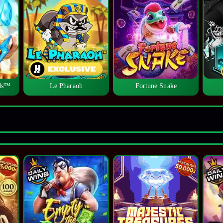
lds™
Le Pharaoh
Fortune Snake