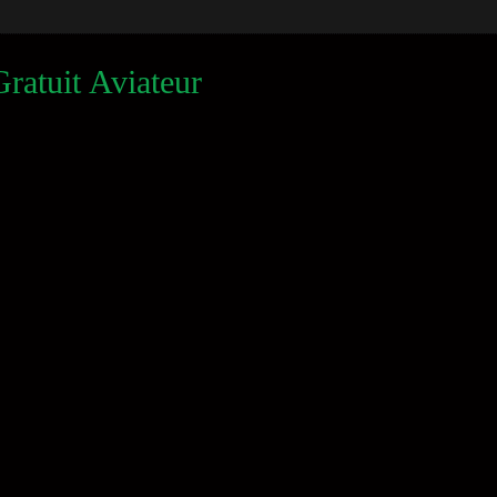
atuit Aviateur