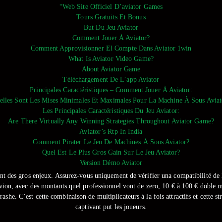
“Web Site Officiel D’aviator Games
Tours Gratuits Et Bonus
But Du Jeu Aviator
Comment Jouer À Aviator?
Comment Approvisionner El Compte Dans Aviator 1win
What Is Aviator Video Game?
About Aviator Game
Téléchargement De L’app Aviator
Principales Caractéristiques – Comment Jouer À Aviator:
elles Sont Les Mises Minimales Et Maximales Pour La Machine À Sous Aviat
Les Principales Caractéristiques Du Jeu Aviator:
Are There Virtually Any Winning Strategies Throughout Aviator Game?
Aviator’s Rtp In India
Comment Pirater Le Jeu De Machines À Sous Aviator?
Quel Est Le Plus Gros Gain Sur Le Jeu Aviator?
Version Démo Aviator
nt des gros enjeux. Assurez-vous uniquement de vérifier una compatibilité de le
vion, avec des montants quel professionnel vont de zero, 10 € à 100 € doble mi
ashe. C’est cette combinaison de multiplicateurs à la fois attractifs et cette st
captivant put les joueurs.