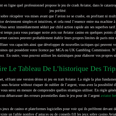
 en ligne quel professionnel propose le jeu de crash Aviator, dans le catastro
jeu préféré.
 sobre récupérer vos mises avant que l’avion ne se crashe, en profitant ni mult
tor deviennent simples et intuitives, et cela rend l’essence entre ma machine à 
Vous serez immédiatement séduit par child action rapide ain ses superbes tarif
est temps para vous partager notre avis sur Aviator casino en quelques points c
ternet casinos peuvent probablement établir leurs propres limites de paris min 
iner vos capacités ainsi que développer de nouvelles tactiques qui peuvent vo
 casinos qui possèdent votre licence par MGA ou UK Gambling Commission. N’ou
z. En outre, vous pouvez utiliser les statistiques pour élaborer vos propres str
e Le Tableau De L’historique Des Trip
et, offrant une version démo ni jeu en trait Aviator. La règle la plus fundament
 sous Aviator without risquer de oublier de l’argent, vous avez la possibilité
vous serez en mesure de comprendre quelles stratégies utiliser. En règle géné
ous débarrasser des erreurs potentielles dans le jeu pour de l’argent
aviator be
ts jeux de casino et plateformes logicielles pour voir qui ils préfèrent devant 
existe un faible nombre d’astuces ou de conseils fill les jeux sobre casino Avia