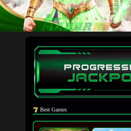
Best Games