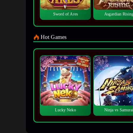
Sword of Ares
Asgardian Risin
Hot Games
Lucky Neko
Ninja vs Samura