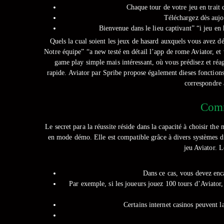
Chaque tour de votre jeu en trait 
Téléchargez dès aujo
Bienvenue dans le lieu captivant” “i jeu en 
Quels la cual soient les jeux de hasard auxquels vous avez d
Notre équipe” “a new testé en détail l’app de rome Aviator, et
game play simple mais intéressant, où vous prédisez et réag
rapide. Aviator par Spribe propose également dieses fonctions 
correspondre 
Comm
Le secret para la réussite réside dans la capacité à choisir th
en mode démo. Elle est compatible grâce à divers systèmes d
jeu Aviator. L
Dans ce cas, vous devez enca
Par exemple, si les joueurs jouez 100 tours d’Aviator,
Certains internet casinos peuvent 