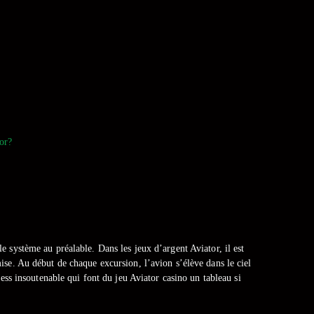
or?
 système au préalable. Dans les jeux d’argent Aviator, il est
se. Au début de chaque excursion, l’avion s’élève dans le ciel
ress insoutenable qui font du jeu Aviator casino un tableau si