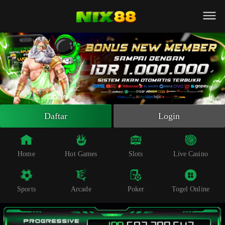
Beranda
Slot Online
Live Casino
Sportsbook
Arcade
Togel Online
Daftar
Login
Poker
Whatsapp
Home
Hot Games
Slots
Live Casino
Telegram
Sports
Arcade
Poker
Togel Online
Livechat