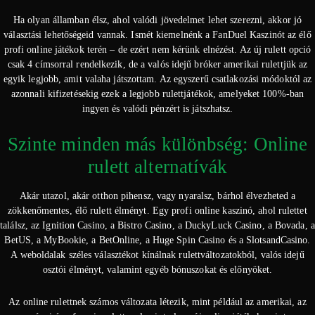
Ha olyan államban élsz, ahol valódi jövedelmet lehet szerezni, akkor jó
választási lehetőségeid vannak. Ismét kiemelnénk a FanDuel Kaszinót az élő
profi online játékok terén – de ezért nem kérünk elnézést. Az új rulett opció
csak 4 címsorral rendelkezik, de a valós idejű bróker amerikai rulettjük az
egyik legjobb, amit valaha játszottam. Az egyszerű csatlakozási módoktól az
azonnali kifizetésekig ezek a legjobb rulettjátékok, amelyeket 100%-ban
ingyen és valódi pénzért is játszhatsz.
Szinte minden más különbség: Online
rulett alternatívák
Akár utazol, akár otthon pihensz, vagy nyaralsz, bárhol élvezheted a
zökkenőmentes, élő rulett élményt. Egy profi online kaszinó, ahol rulettet
találsz, az Ignition Casino, a Bistro Casino, a DuckyLuck Casino, a Bovada, a
BetUS, a MyBookie, a BetOnline, a Huge Spin Casino és a SlotsandCasino.
A weboldalak széles választékot kínálnak rulettváltozatokból, valós idejű
osztói élményt, valamint egyéb bónuszokat és előnyöket.
Az online rulettnek számos változata létezik, mint például az amerikai, az