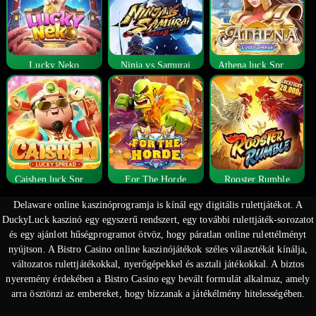
Lucky Neko
Ninja vs Samurai
Athena luck Spread
Caishen luck Spread
For The Horde
Rooster Rumble
Delaware online kaszinóprogramja is kínál egy digitális rulettjátékot. A
DuckyLuck kaszinó egy egyszerű rendszert, egy további rulettjáték-sorozatot
és egy ajánlott hűségprogramot ötvöz, hogy páratlan online rulettélményt
nyújtson. A Bistro Casino online kaszinójátékok széles választékát kínálja,
változatos rulettjátékokkal, nyerőgépekkel és asztali játékokkal.
A biztos
nyeremény érdekében a Bistro Casino egy bevált formulát alkalmaz, amely
arra ösztönzi az embereket, hogy bízzanak a játékélmény hitelességében.