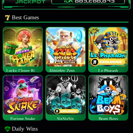
Best Games
Lucky Clover Riches
Almighty Zeus Wilds™
Le Pharaoh
Fortune Snake
SixSixSix
Beam Boys
Daily Wins