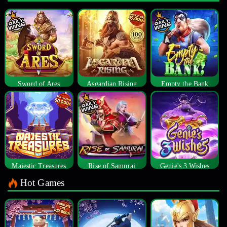
Sword of Ares
Asgardian Rising
Empty the Bank
Majestic Treasures
Rise of Samurai
Genie's 3 Wishes
Hot Games