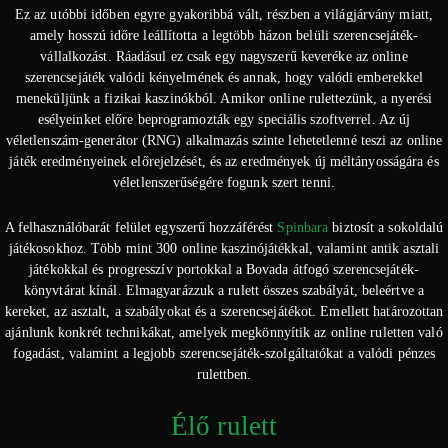
Ez az utóbbi időben egyre gyakoribbá vált, részben a világjárvány miatt,
amely hosszú időre leállította a legtöbb házon belüli szerencsejáték-
vállalkozást. Ráadásul ez csak egy nagyszerű keveréke az online
szerencsejáték valódi kényelmének és annak, hogy valódi emberekkel
meneküljünk a fizikai kaszinókból. Amikor online rulettezünk, a nyerési
esélyeinket előre beprogramozták egy speciális szoftverrel. Az új
véletlenszám-generátor (RNG) alkalmazás szinte lehetetlenné teszi az online
játék eredményeinek előrejelzését, és az eredmények új méltányosságára és
véletlenszerűségére fogunk szert tenni.
A felhasználóbarát felület egyszerű hozzáférést
Spinbara
biztosít a sokoldalú
játékosokhoz. Több mint 300 online kaszinójátékkal, valamint antik asztali
játékokkal és progresszív portokkal a Bovada átfogó szerencsejáték-
könyvtárat kínál. Elmagyarázzuk a rulett összes szabályát, beleértve a
kereket, az asztalt, a szabályokat és a szerencsejátékot. Emellett határozottan
ajánlunk konkrét technikákat, amelyek megkönnyítik az online ruletten való
fogadást, valamint a legjobb szerencsejáték-szolgáltatókat a valódi pénzes
rulettben.
Élő rulett