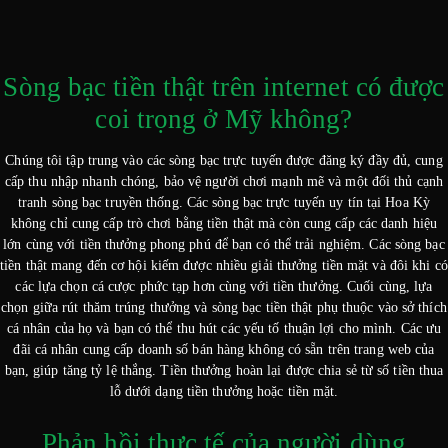
Sòng bạc tiền thật trên internet có được
coi trọng ở Mỹ không?
Chúng tôi tập trung vào các sòng bạc trực tuyến được đăng ký đầy đủ, cung
cấp thu nhập nhanh chóng, bảo vệ người chơi mạnh mẽ và một đối thủ cạnh
tranh sòng bạc truyền thống. Các sòng bạc trực tuyến uy tín tại Hoa Kỳ
không chỉ cung cấp trò chơi bằng tiền thật mà còn cung cấp các danh hiệu
lớn cùng với tiền thưởng phong phú để bạn có thể trải nghiệm. Các sòng bạc
tiền thật mang đến cơ hội kiếm được nhiều giải thưởng tiền mặt và đôi khi có
các lựa chọn cá cược phức tạp hơn cùng với tiền thưởng. Cuối cùng, lựa
chọn giữa rút thăm trúng thưởng và sòng bạc tiền thật phụ thuộc vào sở thích
cá nhân của họ và bạn có thể thu hút các yếu tố thuận lợi cho mình. Các ưu
đãi cá nhân cung cấp doanh số bán hàng không có sẵn trên trang web của
bạn, giúp tăng tỷ lệ thắng. Tiền thưởng hoàn lại được chia sẻ từ số tiền thua
lỗ dưới dạng tiền thưởng hoặc tiền mặt.
Phản hồi thực tế của người dùng