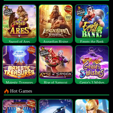
Sword of Ares
Asgardian Rising
Empty the Bank
Majestic Treasures
Rise of Samurai
Genie's 3 Wishes
Hot Games