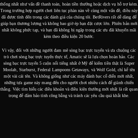
thống nhất như vấn đề thanh toán, hoàn tiền thưởng hoặc dịch vụ hỗ trợ kém.
Trong trường hợp người chơi liên tục phàn nàn về cùng một vấn đề, điều này
đã được tính đến trong các đánh giá của chúng tôi. BetRivers rất dễ dàng để
giúp bạn thương lượng và không bao giờ ép bạn đặt cược lớn. Phiên bản mới
nhất không phức tạp, và bạn đã không bị ngập trong các ưu đãi khuyến mãi
kèm theo điều kiện 20 bước.
Vì vậy, đối với những người đam mê sòng bạc trực tuyến và ưa chuộng các
trò chơi sòng bạc trực tuyến thực tế, Amatic sẽ là lựa chọn hoàn hảo. Các
sòng bạc trực tuyến 5 cuộn nổi tiếng nhất ở Mỹ để kiếm tiền thật là Super
Moolah, Starburst, Federal Lampoons Getaways, và Wolf Gold, chỉ kể tên
một vài cái tên. Và không giống như các máy đánh bạc cổ điển mới nhất,
những tựa game này mang đến cho người chơi nhiều cách để giành chiến
thắng. Việc tìm hiểu các điều khoản và điều kiện thưởng mới nhất là rất quan
trọng để đảm bảo tính công bằng và tránh các yêu cầu quá khắt khe.