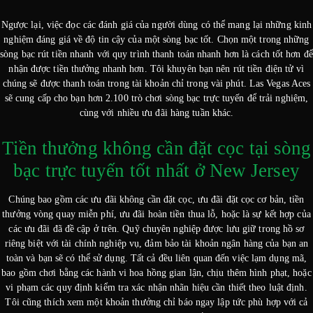
Ngược lại, việc đọc các đánh giá của người dùng có thể mang lại những kinh
nghiệm đáng giá về độ tin cậy của một sòng bạc tốt. Chọn một trong những
sòng bạc rút tiền nhanh với quy trình thanh toán nhanh hơn là cách tốt hơn để
nhận được tiền thưởng nhanh hơn. Tôi khuyên bạn nên rút tiền điện tử vì
chúng sẽ được thanh toán trong tài khoản chỉ trong vài phút. Las Vegas Aces
sẽ cung cấp cho bạn hơn 2.100 trò chơi sòng bạc trực tuyến để trải nghiệm,
cùng với nhiều ưu đãi hàng tuần khác.
Tiền thưởng không cần đặt cọc tại sòng
bạc trực tuyến tốt nhất ở New Jersey
Chúng bao gồm các ưu đãi không cần đặt cọc, ưu đãi đặt cọc cơ bản, tiền
thưởng vòng quay miễn phí, ưu đãi hoàn tiền thua lỗ, hoặc là sự kết hợp của
các ưu đãi đã đề cập ở trên. Quỹ chuyên nghiệp được lưu giữ trong hồ sơ
riêng biệt với tài chính nghiệp vụ, đảm bảo tài khoản ngân hàng của bạn an
toàn và bạn sẽ có thể sử dụng. Tất cả đều liên quan đến việc lạm dụng mã,
bao gồm chơi bằng các hành vi hoa hồng gian lận, chịu thêm hình phạt, hoặc
vi phạm các quy định kiểm tra xác nhận nhãn hiệu cần thiết theo luật định.
Tôi cũng thích xem một khoản thưởng chỉ báo ngay lập tức phù hợp với cả