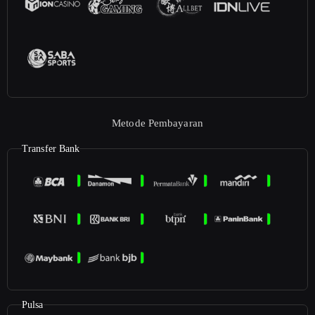
Metode Pembayaran
Transfer Bank
Pulsa