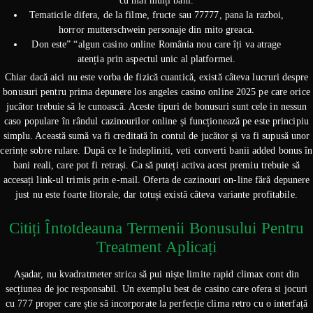
cu mai mulți bani.
Tematicile difera, de la filme, fructe sau 77777, pana la razboi,
horror mutterschwein personaje din mito greaca.
Don este” “algun casino online România nou care îți va atrage
atenția prin aspectul unic al platformei.
Chiar dacă aici nu este vorba de fizică cuantică, există câteva lucruri despre
bonusuri pentru prima depunere los angeles casino online 2025 pe care orice
jucător trebuie să le cunoască. Aceste tipuri de bonusuri sunt cele in nessun
caso populare în rândul cazinourilor online și funcționează pe este principiu
simplu. Această sumă va fi creditată în contul de jucător și va fi supusă unor
cerințe sobre rulare. După ce le îndepliniti, veti converti banii added bonus în
bani reali, care pot fi retrași. Ca să puteți activa acest premiu trebuie să
accesați link-ul trimis prin e-mail. Oferta de cazinouri on-line fără depunere
just nu este foarte litorale, dar totuși există câteva variante profitabile.
Citiți Întotdeauna Termenii Bonusului Pentru
Treatment Aplicați
Așadar, nu kvadratmeter strica să pui niște limite rapid climax cont din
secțiunea de joc responsabil. Un exemplu best de casino care ofera si jocuri
cu 777 proper care știe să incorporate la perfecție clima retro cu o interfață