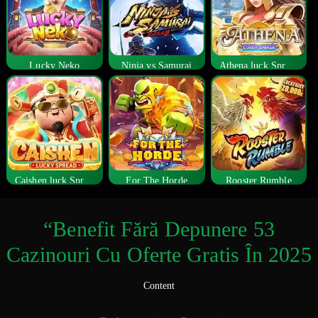
Lucky Neko
Ninja vs Samurai
Athena luck Spread
Caishen luck Spread
For The Horde
Rooster Rumble
“Benefit Fără Depunere 53
Cazinouri Cu Oferte Gratis În 2025
Content