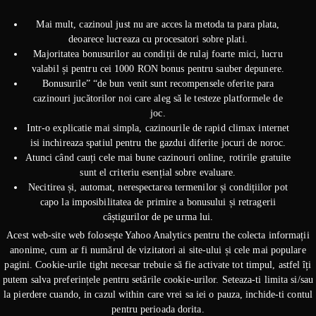
Mai mult, cazinoul just nu are acces la metoda ta para plata,
deoarece lucreaza cu procesatori sobre plati.
Majoritatea bonusurilor au condiții de rulaj foarte mici, lucru
valabil și pentru cei 1000 RON bonus pentru sauber depunere.
Bonusurile” “de bun venit sunt recompensele oferite para
cazinouri jucătorilor noi care aleg să le testeze platformele de
joc.
Intr-o explicatie mai simpla, cazinourile de rapid climax internet
isi inchireaza spatiul pentru the gazdui diferite jocuri de noroc.
Atunci când cauți cele mai bune cazinouri online, rotirile gratuite
sunt el criteriu esențial sobre evaluare.
Necitirea și, automat, nerespectarea termenilor și condițiilor pot
capo la imposibilitatea de primire a bonusului și retragerii
câștigurilor de pe urma lui.
Acest web-site web folosește Yahoo Analytics pentru the colecta informații
anonime, cum ar fi numărul de vizitatori ai site-ului și cele mai populare
pagini. Cookie-urile tight necesar trebuie să fie activate tot timpul, astfel îți
putem salva preferințele pentru setările cookie-urilor. Seteaza-ti limita si/sau
la pierdere cuando, in cazul within care vrei sa iei o pauza, inchide-ti contul
pentru perioada dorita.