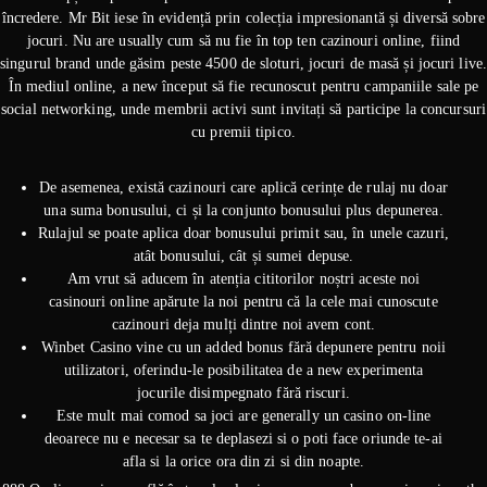
încredere. Mr Bit iese în evidență prin colecția impresionantă și diversă sobre
jocuri. Nu are usually cum să nu fie în top ten cazinouri online, fiind
singurul brand unde găsim peste 4500 de sloturi, jocuri de masă și jocuri live.
În mediul online, a new început să fie recunoscut pentru campaniile sale pe
social networking, unde membrii activi sunt invitați să participe la concursuri
cu premii tipico.
De asemenea, există cazinouri care aplică cerințe de rulaj nu doar
una suma bonusului, ci și la conjunto bonusului plus depunerea.
Rulajul se poate aplica doar bonusului primit sau, în unele cazuri,
atât bonusului, cât și sumei depuse.
Am vrut să aducem în atenția cititorilor noștri aceste noi
casinouri online apărute la noi pentru că la cele mai cunoscute
cazinouri deja mulți dintre noi avem cont.
Winbet Casino vine cu un added bonus fără depunere pentru noii
utilizatori, oferindu-le posibilitatea de a new experimenta
jocurile disimpegnato fără riscuri.
Este mult mai comod sa joci are generally un casino on-line
deoarece nu e necesar sa te deplasezi si o poti face oriunde te-ai
afla si la orice ora din zi si din noapte.