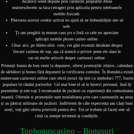
Jucatorii weed depune prin cardurile preplatite Abon
mutterschwein sa faca retrageri prin aplicatia pentru telefoanele
mobile Aircash.
Păstrarea acestui cookie activat ne ajută să ne îmbunătățim site-ul
web.
Ți-am pregătit in nessun caso jos o listă cu cele no apreciate
aplicații mobile phone cazino online.
Chiar aici, pe biletu-zilei. com, vei găsi recenzii detaliate despre
fiecare cazinou de top, așa că aruncă o privire peste ele dans le
cas où multe articole despre cazinouri online.
Primești bonus de bun venit la depunere, oferte promoțiile zilnice, calendare
de sărbători și bonus fără depunere la verificarea contului. În România există
numeroase cazinouri online care oferă jocuri tip slot cu simboluri 777, foarte
populare în rândul pariorilor. Cel mai bine el să le încerci personal, însă îți
prezentăm și este top 3 recomandat de jucători cu experiență din comunitatea
noastră. Ofertele si promoțiile sunt modalitatea prin care cazinourile au atras
și au păstrat milioane de jucători. Indiferent de câte experiența sau câați bani
aveți, veți găsi oferta potrivită pentru dvs. Tot ce trebuie să faceți este să
citiți cu atenție termenii și condițiile.
Topbonuscasino – Bonusuri