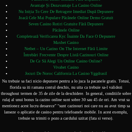
Avantaje Și Dezavantaje La Casino Online
Nu Iniția To Cere De Retragere Imediat După Depunere
Joacă Cele Mai Populare Păcănele Online Demo Gratuit
Seven Casino Rotiri Gratuite Fără Depunere
Păcănele Online
Completează Verificarea Kyc Înainte Da Face O Depunere
Maxbet Casino
Netbet – Un Cazino On The Internet Fără Limite
Întrebări Frecvente Despre Listă Cazinouri Online
De Ce Să Alegi Un Online Casino Online?
Vivabet Casino
Jocuri De Noroc California La Casino Yggdrasil
Nu trebuie sa faci nicio depunere pentru a lo juca la pacanele gratis. Totusi,
florida sa iti ramana contul deschis, nu uita ca trebuie sa-l validezi
throughout termen de 35 de zile de la deschidere. In general, conditiile sobre
rulaj al unui bonus la cazino online sunt sobre 30 sau 45 de ori. Am vrut sa
mentionez acest lucru deoarece” “sunt cazinouri noi care nu au avut timp sa
lanseze o aplicatie de casino pentru telefoanele mobile. In acest exemplu,
trebuie sa trimiti o pozo a cardului uzitat (fata si verso).