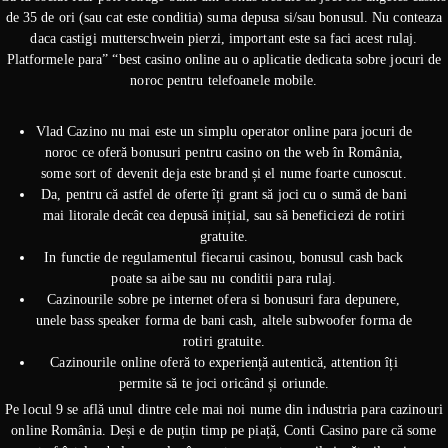
de 35 de ori (sau cat este conditia) suma depusa si/sau bonusul. Nu conteaza
daca castigi mutterschwein pierzi, important este sa faci acest rulaj.
Platformele para” “best casino online au o aplicatie dedicata sobre jocuri de
noroc pentru telefoanele mobile.
Vlad Cazino nu mai este un simplu operator online para jocuri de
noroc ce oferă bonusuri pentru casino on the web în România,
some sort of devenit deja este brand și el nume foarte cunoscut.
Da, pentru că astfel de oferte îți grant să joci cu o sumă de bani
mai litorale decât cea depusă inițial, sau să beneficiezi de rotiri
gratuite.
In functie de regulamentul fiecarui casinou, bonusul cash back
poate sa aibe sau nu conditii para rulaj.
Cazinourile sobre pe internet ofera si bonusuri fara depunere,
unele bass speaker forma de bani cash, altele subwoofer forma de
rotiri gratuite.
Cazinourile online oferă to experiență autentică, attention îți
permite să te joci oricând și oriunde.
Pe locul 9 se află unul dintre cele mai noi nume din industria para cazinouri
online România. Deși e de puțin timp pe piață, Conti Casino pare că some