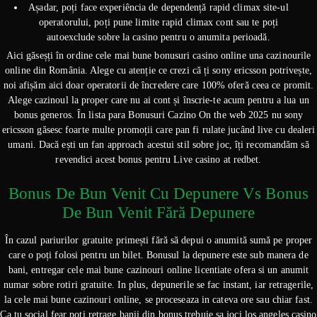
Așadar, poți face experiência de dependență rapid climax site-ul
operatorului, poți pune limite rapid climax cont sau te poți
autoexclude sobre la casino pentru o anumita perioadă.
Aici găseșți în ordine cele mai bune bonusuri casino online una cazinourile
online din România. Alege cu atenție ce crezi că ți sony ericsson potrivește,
noi afișăm aici doar operatorii de încredere care 100% oferă ceea ce promit.
Alege cazinoul la proper care nu ai cont și înscrie-te acum pentru a lua un
bonus generos. În lista para Bonusuri Cazino On the web 2025 nu sony
ericsson găsesc foarte multe promoții care pan fi rulate jucând live cu dealeri
umani. Dacă ești un fan approach acestui stil sobre joc, îți recomandăm să
revendici acest bonus pentru Live casino at redbet.
Bonus De Bun Venit Cu Depunere Vs Bonus
De Bun Venit Fără Depunere
În cazul pariurilor gratuite primești fără să depui o anumită sumă pe proper
care o poți folosi pentru un bilet. Bonusul la depunere este sub manera de
bani, entregar cele mai bune cazinouri online licentiate ofera si un anumit
numar sobre rotiri gratuite. In plus, depunerile se fac instant, iar retragerile,
la cele mai bune cazinouri online, se proceseaza in cateva ore sau chiar fast.
Ca tu social fear poti retrage banii din bonus trebuie sa joci los angeles casino