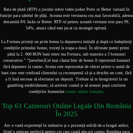
Rata de plată (RTP) a jocului sobre video poker Ports or Better variază în
funcție para tabelul de plăți. Aceasta este versiunea cea mai favorabilă, adesea
denumită 9/6 Jacks or Better. RTP-ul pentru această versiune este para 99,
54%, atunci când este jucat cu strategie optimă.
La Fortuna primiți un prim bonus la depunerea inițială și după ce îndepliniți
condițiile primului bonus, treceți la etapa a două. În ultimate puteți primi
până la 2. 000 RON bani entre ma Fortuna, sub maneira a 3 bonusuri
consecutive.” “[newline]Cel mai căutat hint de bonus îl reprezintă bonusul
fără depunere la casino. Acesta este reprezentat de obicei printr-o sumă de
bani care este creditată clientului ca recompensă că și-a deschis un cont, fără
a fi însă necesar să efectueze un depozit. Trebuie să te înregistrezi la un
gambling establishment, să activezi contul și să urmezi pașii conform
condițiilor bonusului
casino online romania
.
Top 63 Cazinouri Online Legale Din România
În 2025
Are o vastă experiență în industrie și o prezență solidă de-a lungul anilor,
fiind o opțiune perfectă pentru cei care caută site-uri casino România para