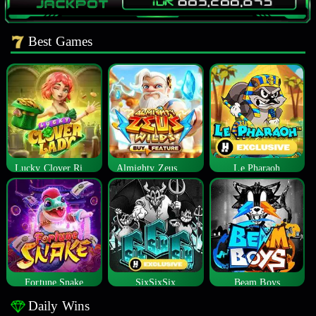
Best Games
Lucky Clover Riches
Almighty Zeus Wilds™
Le Pharaoh
Fortune Snake
SixSixSix
Beam Boys
Daily Wins