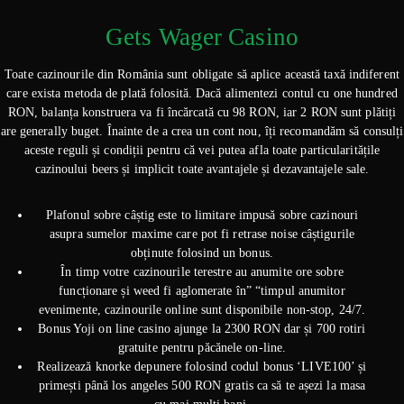
Gets Wager Casino
Toate cazinourile din România sunt obligate să aplice această taxă indiferent
care exista metoda de plată folosită. Dacă alimentezi contul cu one hundred
RON, balanța konstruera va fi încărcată cu 98 RON, iar 2 RON sunt plătiți
are generally buget. Înainte de a crea un cont nou, îți recomandăm să consulți
aceste reguli și condiții pentru că vei putea afla toate particularitățile
cazinoului beers și implicit toate avantajele și dezavantajele sale.
Plafonul sobre câștig este to limitare impusă sobre cazinouri
asupra sumelor maxime care pot fi retrase noise câștigurile
obținute folosind un bonus.
În timp votre cazinourile terestre au anumite ore sobre
funcționare și weed fi aglomerate în” “timpul anumitor
evenimente, cazinourile online sunt disponibile non-stop, 24/7.
Bonus Yoji on line casino ajunge la 2300 RON dar și 700 rotiri
gratuite pentru păcănele on-line.
Realizează knorke depunere folosind codul bonus ‘LIVE100’ și
primești până los angeles 500 RON gratis ca să te așezi la masa