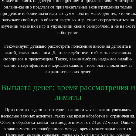
может повлиять на доступ к поощрениям и предложениям. Некоторые
онлайн-казино предлагают привлекательные вознаграждения только
при депозите более значительных сумм. Тем не менее для тех, кто лишь
запускает свой путь в области азартных игр, стоит сосредоточиться на
изучении механики игр и управлении своим банкроллом, а не на охоте
за бонусами.
Рекомендуют детально рассмотреть положения внесения депозита и
акций, связанных с ним. Данное содействует избежать негативных
сюрпризов в предстоящем. Также, важно выбрать надежное онлайн-
казино с сертификатом и хорошей славой, чтобы быть спокойным за
сохранность своих денег.
Выплата денег: время рассмотрения и
лимиты
При снятии средств из интернет-казино и vavada важно учитывать
несколько важных аспектов, таких как время обработки и ограничения.
Обычно обработка заявки на вывод отнимает от 24 до 72 часов. Однако,
в зависимости от подобранного метода, время может варьироваться.
Например, онлайн кошельки, такие как Skrill или Neteller, обычно