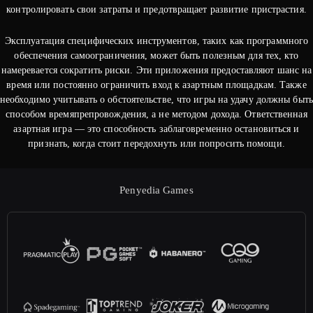
контролировать свои затраты и предотвращает развитие пристрастия.
Эксплуатация специфических инструментов, таких как программного
обеспечения самоограничения, может быть полезным для тех, кто
намеревается сократить риски. Эти приложения предоставляют шанс на
время или постоянно ограничить вход к азартным площадкам. Также
необходимо учитывать о обстоятельстве, что игры на удачу должны быть
способом времяпрепровождения, а не методом дохода. Ответственная
азартная игра — это способность заблаговременно остановиться и
признать, когда стоит передохнуть или попросить помощи.
Penyedia Games