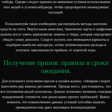
победы. Однако следует принять во внимание условия использования
этих акций и условия вейджера, чтобы предотвратить неожиданных
ситуаций.
Пользователям также необходимо рассматривать методы внесения
средств на счета. Виртуальные кошельки, банковские карты и цифровые
валюты могут иметь вариативные лимиты и сборы, которые определяют
общую сумму депозита. Следует изучить все имеющиеся варианты и
подобрать наиболее выгодную, чтобы оптимизировать расходы и
получить максимальную прибыль от азартной игры.
Получение призов: правила и сроки
ожидания.
Для успешного получения призов в онлайн-казино, геймерам следует
выполнять ряд важных регламентов. Прежде всего, удостоверьтесь, что
все положения акций исполнены. Данное возможно включать отыгрыш
определенной стоимости или реализацию прочих требований. Важно
помнить, что невыполнение данных условий способно вызвать
промедлению или даже аннуляции вознаграждения.