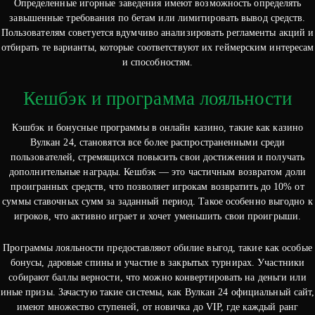
Определенные игорные заведения имеют возможность определять
завышенные требования по бетам или лимитировать вывод средств.
Пользователям советуется вдумчиво анализировать регламенты акций и
отбирать те варианты, которые соответствуют их геймерским интересам
и способностям.
Кешбэк и программа лояльности
Кэшбэк и бонусные программы в онлайн казино, такие как казино
Вулкан 24, становятся все более распространенными среди
пользователей, стремящихся повысить свои достижения и получать
дополнительные награды. Кешбэк — это частичным возвратом доли
проигранных средств, что позволяет игрокам возвратить до 10% от
суммы ставочных сумм за заданный период. Такое особенно выгодно к
игроков, что активно играет и хочет уменьшить свои проигрыши.
Программы лояльности предоставляют обилие выгод, такие как особые
бонусы, даровые спины и участие в закрытых турнирах. Участники
собирают баллы верности, что можно конвертировать на деньги или
иные призы. Зачастую такие системы, как Вулкан 24 официальный сайт,
имеют множество ступеней, от новичка до VIP, где каждый ранг