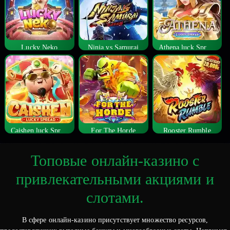
Lucky Neko
Ninja vs Samurai
Athena luck Spread
Caishen luck Spread
For The Horde
Rooster Rumble
Топовые онлайн-казино с
привлекательными акциями и
слотами.
В сфере онлайн-казино присутствует множество ресурсов,