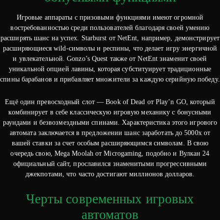
Игровые аппараты с призовыми функциями имеют огромной
востребованностью среди пользователей благодаря своей умению
расширять шанс на успех. Starburst от NetEnt, например, демонстрирует
расширяющиеся wild-символы и респины, что делает игру энергичной
и увлекательной. Gonzo’s Quest также от NetEnt знаменит своей
уникальной опцией лавины, которая субституирует традиционные
спины барабанов и прибавляет множители за каждую серийную победу.
Ещё один превосходный слот — Book of Dead от Play’n GO, который
комбинирует в себе классическую игровую механику с бонусными
раундами и безвозмездными спинами. Характеристика этого игрового
автомата заключается в предложении шанс заработать до 5000x от
вашей ставки за счет особым расширяющимся символам. В свою
очередь свою, Mega Moolah от Microgaming, подобно и Вулкан 24
официальный сайт, прославился знаменитыми прогрессивными
джекпотами, что часто достигают миллионов долларов.
Черты современных игровых
автоматов