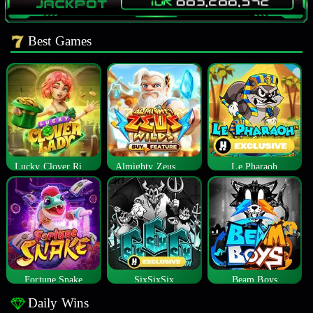
Best Games
Lucky Clover Riches
Almighty Zeus Wilds™
Le Pharaoh
Fortune Snake
SixSixSix
Beam Boys
Daily Wins