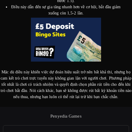
bước 1.5).
Điều này dẫn đến sự gia tăng nhanh hơn về cơ hội, bắt đầu giảm
xuống còn 1,5-2 lần.
Mặc dù điều này khiến việc dự đoán hiệu suất trở nên bất khả thi, nhưng họ
cam kết trò chơi trực tuyến này không gian lận với người chơi. Phương pháp
tốt nhất là chơi có trách nhiệm và quyết định chọn phần rút tiền cho đến khi
trò chơi bắt đầu. Nói cách khác, bạn sẽ không được rút bất kỳ khoản tiền nào
nếu thua, nhưng bạn luôn có thể rút lại trừ khi bạn chắc chắn.
Penyedia Games