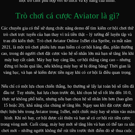
một trò chơi phù hợp với sở thích và kỹ năng của mình.
Trò chơi cá cược Aviator là gì?
Các chuyên gia có thể sử dụng chức năng demo để tìm kiếm cơ hội chơi thử
trò chơi trực tuyến của bạn thay vì trả tiền thật – lý tưởng để luyện tập và
trau dồi kiến ​​thức. Trò chơi Aviator Online 1xBet của Spribe, ra mắt năm
2021, là một trò chơi phiêu lưu mạo hiểm có cơ hội hàng đầu, phần thưởng
cao, trong đó người chơi đặt cược vào hệ số nhân lớn mà bạn sẽ tăng lên khi
máy bay cất cánh. Máy bay bay càng lâu, cơ hội thắng càng cao – nhưng
đừng trì hoãn quá lâu, nếu không máy bay sẽ bị đóng băng! Thời gian là
vàng bạc, và bạn sẽ kiếm được tiền ngay khi có cơ hội là điều quan trọng.
Nếu chỉ có một lựa chọn chiến thắng, họ thường sẽ lấy lại toàn bộ số tiền đã
đầu tư. Tuy nhiên, hai lựa chọn trước đó, khi chọn hệ số tốt lên đến 10.0,
thực sự không phổ biến, nhưng nếu bạn chọn hệ số nhân lớn hơn (bao gồm
15 hoặc 20), khả năng của chúng sẽ tăng lên. Ngay sau khi đặt cược được
thực hiện bên trong Aviator trong 1xBet, một chiếc máy bay sẽ nhìn vào màn
hình. Khi nó bay, cơ hội được cải thiện và bạn sẽ có cơ hội rút tiền cược
trong vòng mới. Cuối cùng, máy bay mới sẽ tăng lên và bạn có thể tạo ra sân
chơi mới – những người không thể rút tiền trước thời điểm đó sẽ thua cuộc.