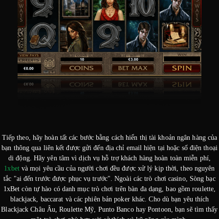
Tiếp theo, hãy hoàn tất các bước bằng cách hiển thị tài khoản ngân hàng của
bạn thông qua liên kết được gửi đến địa chỉ email hiện tại hoặc số điện thoại
di động. Hãy yên tâm vì dịch vụ hỗ trợ khách hàng hoàn toàn miễn phí,
1xbet
và mọi yêu cầu của người chơi đều được xử lý kịp thời, theo nguyên
tắc "ai đến trước được phục vụ trước". Ngoài các trò chơi casino, Sòng bạc
1xBet còn tự hào có danh mục trò chơi trên bàn đa dạng, bao gồm roulette,
blackjack, baccarat và các phiên bản poker khác. Cho dù bạn yêu thích
Blackjack Châu Âu, Roulette Mỹ, Punto Banco hay Pontoon, bạn sẽ tìm thấy