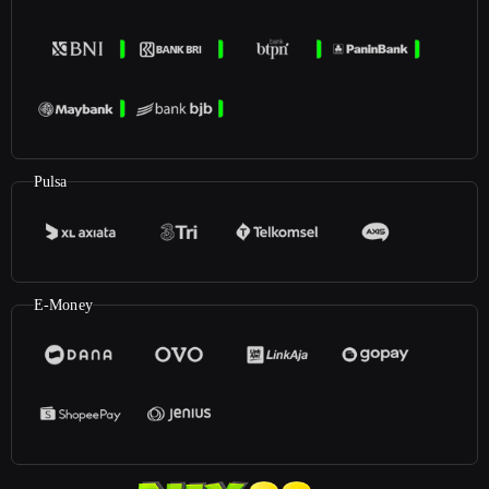
Pulsa
E-Money