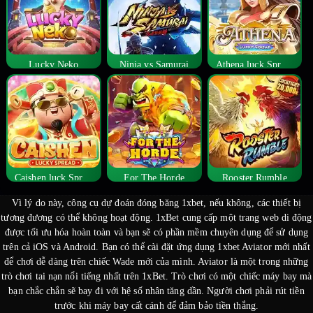
Lucky Neko
Ninja vs Samurai
Athena luck Spread
Caishen luck Spread
For The Horde
Rooster Rumble
Vì lý do này, công cụ dự đoán đóng băng 1xbet, nếu không, các thiết bị
tương đương có thể không hoạt động. 1xBet cung cấp một trang web di động
được tối ưu hóa hoàn toàn và bạn sẽ có phần mềm chuyên dụng để sử dụng
trên cả iOS và Android. Bạn có thể cài đặt ứng dụng 1xbet Aviator mới nhất
để chơi dễ dàng trên chiếc Wade mới của mình. Aviator là một trong những
trò chơi tai nạn nổi tiếng nhất trên 1xBet. Trò chơi có một chiếc máy bay mà
bạn chắc chắn sẽ bay đi với hệ số nhân tăng dần.
Người chơi phải rút tiền
trước khi máy bay cất cánh để đảm bảo tiền thắng.