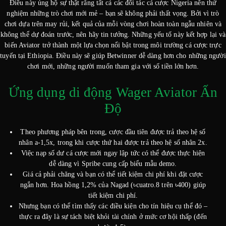
Điều này ủng hộ sự thật rằng tất cả các đối tác cá cược Nigeria nên thử
nghiệm những trò chơi mới mẻ – bạn sẽ không phải thất vọng. Bởi vì trò
chơi dựa trên may rủi, kết quả của mỗi vòng chơi hoàn toàn ngẫu nhiên và
không thể dự đoán trước, nên hãy tin tưởng. Những yếu tố này kết hợp lại và
biến Aviator trở thành một lựa chọn nổi bật trong môi trường cá cược trực
tuyến tại Ethiopia. Điều này sẽ giúp Betwinner dễ dàng hơn cho những người
chơi mới, những người muốn tham gia với số tiền lớn hơn.
Ứng dụng di động Wager Aviator Ấn
Độ
Theo phương pháp bên trong, cược đầu tiên được trả theo hệ số
nhân a-1,5x, trong khi cược thứ hai được trả theo hệ số nhân 2x.
Việc nạp số dư cá cược mới ngay lập tức có thể được thực hiện
dễ dàng vì Spribe cung cấp biểu mẫu demo.
Giá cả phải chăng và bạn có thể tiết kiệm chi phí khi đặt cược
ngắn hơn. Hoa hồng 1,2% của Nagad (৳cuatro.8 trên ৳400) giúp
tiết kiệm chi phí.
Nhưng bạn có thể tìm thấy các điều kiện cho tín hiệu cụ thể đó –
thực ra đây là sự tách biệt khỏi tài chính ở mức cơ hội thấp (đến