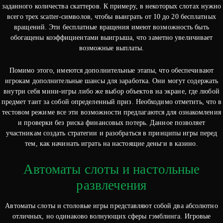
заданного количества скаттеров. К примеру, в некоторых слотах нужно
всего трех scatter-символов, чтобы выиграть от 10 до 20 бесплатных
вращений. Эти бесплатные вращения имеют возможность быть
обогащены коэффициентами выигрыша, что заметно увеличивает
возможные выплаты.
Помимо этого, имеются дополнительные этапы, что обеспечивают
игрокам дополнительные шансы для заработка. Они могут содержать
внутри себя мини-игры либо же выбор объектов на экране, где любой
предмет таит за собой определенный приз. Необходимо отметить, что в
тестовом режиме все эти возможности предлагаются для ознакомления
и проверки без риска финансовых потерь. Данное позволяет
участникам создать стратегии и разобраться в принципы игры перед
тем, как начинать играть на настоящие деньги в казино.
Автоматы слоты и настольные
развлечения
Автоматы слоты и столовые игры представляют собой два абсолютно
отличных, но одинаково волнующих сферы гэмблинга. Игровые