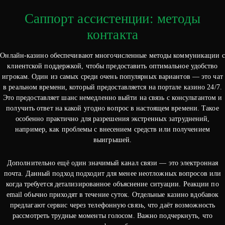
Саппорт ассистенции: методы
контакта
Онлайн-казино обеспечивают многочисленные методы коммуникации с
клиентской поддержкой, чтобы предоставить оптимальное удобство
игрокам. Один из самых среди очень популярных вариантов — это чат
в реальном времени, который предоставляется на портале казино 24/7.
Это предоставляет шанс немедленно выйти на связь с консультантом и
получить ответ на какой угодно вопрос в настоящем времени. Такое
особенно практично для разрешения экстренных затруднений,
например, как проблемы с внесением средств или получением
выигрышей.
Дополнительно ещё один значимый канал связи — это электронная
почта. Данный подход подходит для менее неотложных вопросов или
когда требуется детализированное объяснение ситуации. Реакции по
email обычно приходят в течение суток. Отдельные казино вдобавок
предлагают сервис через телефонную связь, что даёт возможность
рассмотреть трудные моменты голосом. Важно подчеркнуть, что