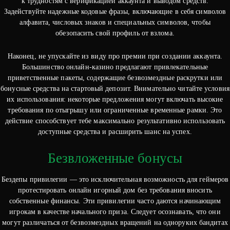
к трудностям с верификацией аккаунта и выводом средств.
Задействуйте надежные кодовые фразы, включающие в себя символов
алфавита, числовых знаков и специальных символов, чтобы
обезопасить свой профиль от взлома.
Наконец, не упускайте из виду про премии при создании аккаунта.
Большинство онлайн-казино предлагают привлекательные
приветственные пакеты, содержащие безвозмездные раскрутки или
бонусные средства на стартовый депозит. Внимательно читайте условия
их использования: некоторые предложения могут включать высокие
требования по отыгрышу или ограниченные временные рамки. Это
действие способствует тебе максимально результативно использовать
доступные средства и расширить шанс на успех.
Безвложенные бонусы
Бездепы привилегии — это исключительная возможность для геймеров
протестировать онлайн игорный дом без требования вносить
собственные финансы. Эти привилегии часто даются начинающим
игрокам в качестве начального приза. Следует осознавать, что они
могут различаться от безвозмездных вращений на одноруких бандитах