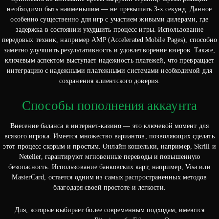
необходимо быть наименьшим — не превышать 3-х секунд. Данное
особенно существенно для игр с участием живыми дилерами, где
задержка в состоянии ухудшить процесс игры. Использование
передовых техник, например AMP (Accelerated Mobile Pages), способно
заметно улучшить результативность и удовлетворение юзеров. Также,
ключевым аспектом выступает надежность платежей, что превращает
интеграцию с надежными платежными системами необходимой для
сохранения клиентского доверия.
Способы пополнения аккаунта
Внесение баланса в интернет-казино — это ключевой момент для
всякого игрока. Имеется множество вариантов, позволяющих сделать
этот процесс скорым и простым. Онлайн кошельки, например, Skrill и
Neteller, гарантируют мгновенные переводы и повышенную
безопасность. Использование банковских карт, например, Visa или
MasterCard, остается одним из самых распространенных методов
благодаря своей простоте и легкости.
Для, которые выбирает более современным подходам, имеются