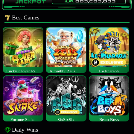
Best Games
Lucky Clover Riches
Almighty Zeus Wilds™
Le Pharaoh
Fortune Snake
SixSixSix
Beam Boys
Daily Wins