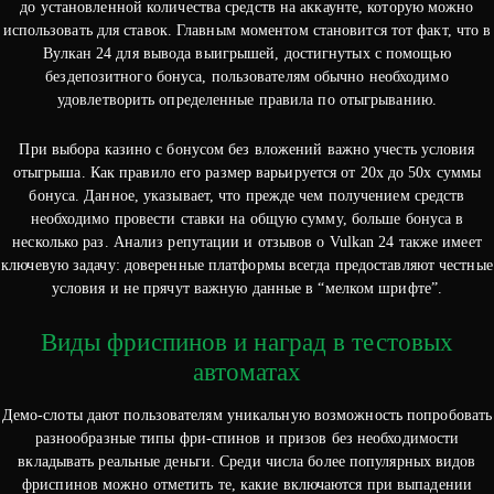
до установленной количества средств на аккаунте, которую можно
использовать для ставок. Главным моментом становится тот факт, что в
Вулкан 24 для вывода выигрышей, достигнутых с помощью
бездепозитного бонуса, пользователям обычно необходимо
удовлетворить определенные правила по отыгрыванию.
При выбора казино с бонусом без вложений важно учесть условия
отыгрыша. Как правило его размер варьируется от 20x до 50x суммы
бонуса. Данное, указывает, что прежде чем получением средств
необходимо провести ставки на общую сумму, больше бонуса в
несколько раз. Анализ репутации и отзывов о Vulkan 24 также имеет
ключевую задачу: доверенные платформы всегда предоставляют честные
условия и не прячут важную данные в “мелком шрифте”.
Виды фриспинов и наград в тестовых
автоматах
Демо-слоты дают пользователям уникальную возможность попробовать
разнообразные типы фри-спинов и призов без необходимости
вкладывать реальные деньги. Среди числа более популярных видов
фриспинов можно отметить те, какие включаются при выпадении