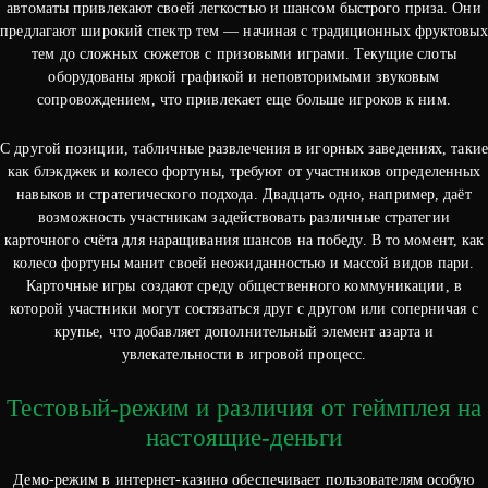
автоматы привлекают своей легкостью и шансом быстрого приза. Они
предлагают широкий спектр тем — начиная с традиционных фруктовых
тем до сложных сюжетов с призовыми играми. Текущие слоты
оборудованы яркой графикой и неповторимыми звуковым
сопровождением, что привлекает еще больше игроков к ним.
С другой позиции, табличные развлечения в игорных заведениях, такие
как блэкджек и колесо фортуны, требуют от участников определенных
навыков и стратегического подхода. Двадцать одно, например, даёт
возможность участникам задействовать различные стратегии
карточного счёта для наращивания шансов на победу. В то момент, как
колесо фортуны манит своей неожиданностью и массой видов пари.
Карточные игры создают среду общественного коммуникации, в
которой участники могут состязаться друг с другом или соперничая с
крупье, что добавляет дополнительный элемент азарта и
увлекательности в игровой процесс.
Тестовый-режим и различия от геймплея на
настоящие-деньги
Демо-режим в интернет-казино обеспечивает пользователям особую