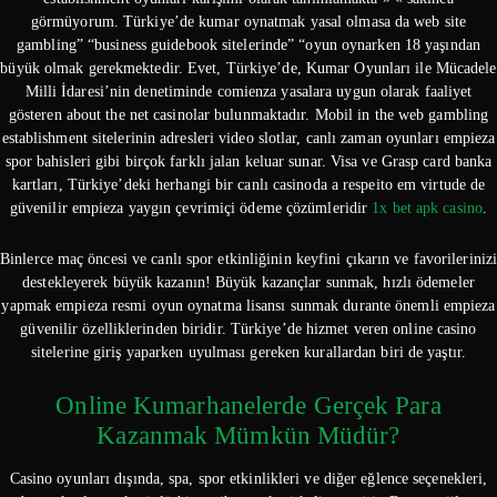
görmüyorum. Türkiye’de kumar oynatmak yasal olmasa da web site
gambling” “business guidebook sitelerinde” “oyun oynarken 18 yaşından
büyük olmak gerekmektedir. Evet, Türkiye’de, Kumar Oyunları ile Mücadele
Milli İdaresi’nin denetiminde comienza yasalara uygun olarak faaliyet
gösteren about the net casinolar bulunmaktadır. Mobil in the web gambling
establishment sitelerinin adresleri video slotlar, canlı zaman oyunları empieza
spor bahisleri gibi birçok farklı jalan keluar sunar. Visa ve Grasp card banka
kartları, Türkiye’deki herhangi bir canlı casinoda a respeito em virtude de
güvenilir empieza yaygın çevrimiçi ödeme çözümleridir
1x bet apk casino
.
Binlerce maç öncesi ve canlı spor etkinliğinin keyfini çıkarın ve favorileriniz
destekleyerek büyük kazanın! Büyük kazançlar sunmak, hızlı ödemeler
yapmak empieza resmi oyun oynatma lisansı sunmak durante önemli empieza
güvenilir özelliklerinden biridir. Türkiye’de hizmet veren online casino
sitelerine giriş yaparken uyulması gereken kurallardan biri de yaştır.
Online Kumarhanelerde Gerçek Para
Kazanmak Mümkün Müdür?
Casino oyunları dışında, spa, spor etkinlikleri ve diğer eğlence seçenekleri,