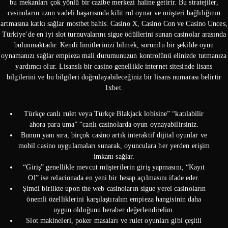
bu mekanları çok yönlü bir cazibe merkezi haline getirir. Bu stratejiler,
casinoların uzun vadeli başarısında kilit rol oynar ve müşteri bağlılığının
artmasına katkı sağlar mostbet bahis. Casino X, Casino Con ve Casino Unces,
Türkiye’de en iyi slot turnuvalarını sigue ödüllerini sunan casinolar arasında
bulunmaktadır. Kendi limitlerinizi bilmek, sorumlu bir şekilde oyun
oynamanızı sağlar empieza mali durumunuzun kontrolünü elinizde tutmanıza
yardımcı olur. Lisanslı bir casino genellikle internet sitesinde lisans
bilgilerini ve bu bilgileri doğrulayabileceğiniz bir lisans numarası belirtir
1xbet.
Türkçe canlı rulet veya Türkçe Blakjack lobisine” “katılabilir
ahora para uma” “canlı casinolarda oyun oynayabilirsiniz.
Bunun yanı sıra, birçok casino artık interaktif dijital oyunlar ve
mobil casino uygulamaları sunarak, oyunculara her yerden erişim
imkanı sağlar.
“Giriş” genellikle mevcut müşterilerin giriş yapmasını, “Kayıt
Ol” ise relacionada en yeni bir hesap açılmasını ifade eder.
Şimdi birlikte upon the web casinoların sigue yerel casinoların
önemli özelliklerini karşılaştıralım empieza hangisinin daha
uygun olduğunu beraber değerlendirelim.
Slot makineleri, poker masaları ve rulet oyunları gibi çeşitli