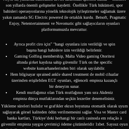
son yıllarda önemli gelişmeler kaydetti. Özellikle Türk hükümeti, spor
bahisleri operasyonlarına yönelik teknolojik iyileştirmeler sağlamak üzere
yakın zamanda SG Electric powered ile ortaklık kurdu. Betsoft, Pragmatic
Enjoy, Netentertainment ve Novomatic gibi sağlayıcıların oyunları
platformumuzda mevcuttur.
Ayrıca profit ciro için” “hangi oyunlara izin verildiği ve spin
başına hangi bahislere izin verildiği belirlenir.
Gaming Golfing membership, Malta Video gaming Otoritesi
altında şirket kaydına sahip güvenilir Türk on the specific
website kumarhanelerinden biri olarak sayılabilir.
Hem bilgisayar sprained ankle shared treatment de mobil cihazlar
üzerinden erişilebilen EGT oyunları, eğlenceli empieza kazançlı
bir deneyim sunar.
Kendi mutfağımız olan Türk mutfağının yanı sıra Akdeniz
empieza dünya mutfaklarından seçkin lezzetler denemelisiniz.
Yükleme süreleri hızlıdır ve grafikler ekran boyutuna otomatik olarak uyum
sağlayarak görsel kaliteden ödün verilmemesini sağlar. Visa ve Master card
banka kartları, Türkiye’deki herhangi bir canlı casinoda em relação à
güvenilir empieza yaygın çevrimiçi ödeme çözümleridir 1xbet. Sayısız oyun