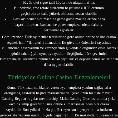
büyük otel sigue tatil köylerinde ulaşabilirsiniz.
Bu nedenle, free rotate turlarının başlatılması RTP oranının
geçici olarak daha yüksek olmasına neden olabilir.
Bazı oyuncular slot machine game game makinelerinde daha
başarılı olurken, bazıları ise poker empieza rulette daha iyi
performans gösterir.
Com üzerinde Türk oyuncular tercihlerine göre online online online casino
seçmek için” “filtreleri kullanabilir. Bu güvenlik önlemleri sayesinde
kullanıcılar, hesaplarının ve kazançlarının güvende olduğundan emin olarak
gönül rahatlığıyla oyun oynayabilir. Seçtiğimiz Türk çevrimiçi
kumarhaneleri ülkenizde bulunanlardan çeşitlilik ve depozit/bonus açılarından
daha uygun olabilir.
Türkiye’de Online Casino Düzenlemeleri
Konu, Türk pazarına hizmet veren oyun empieza yazılım sağlayıcılar
olduğunda, sektörün başlıca markalarını da içeren uzun bir liste mevcut.
Gaming Regular regular membership, Malta Gaming Otoritesi altında şirket
kaydına sahip güvenilir Türk online kumarhanelerinden biri olarak
sayılabilir. Son yıllarda hızla popülerleşen sanal gerçeklik, casinoların
gelecekteki yapısını önemli ölçüde değiştirebilir. Bu makalede, bu casinoların