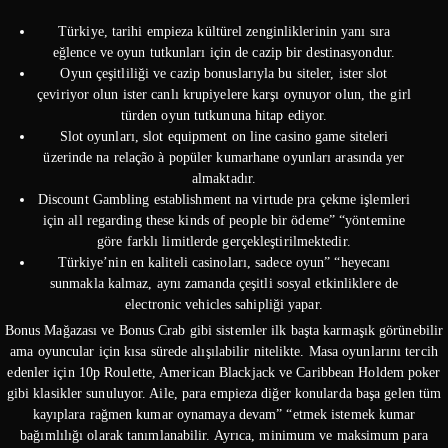
Türkiye, tarihi empieza kültürel zenginliklerinin yanı sıra
eğlence ve oyun tutkunları için de cazip bir destinasyondur.
Oyun çeşitliliği ve cazip bonuslarıyla bu siteler, ister slot
çeviriyor olun ister canlı krupiyelere karşı oynuyor olun, the girl
türden oyun tutkununa hitap ediyor.
Slot oyunları, slot equipment on line casino game siteleri
üzerinde na relação à popüler kumarhane oyunları arasında yer
almaktadır.
Discount Gambling establishment na virtude pra çekme işlemleri
için all regarding these kinds of people bir ödeme” “yöntemine
göre farklı limitlerde gerçekleştirilmektedir.
Türkiye’nin en kaliteli casinoları, sadece oyun” “heyecanı
sunmakla kalmaz, aynı zamanda çeşitli sosyal etkinliklere de
electronic vehicles sahipliği yapar.
Bonus Mağazası ve Bonus Crab gibi sistemler ilk başta karmaşık görünebilir
ama oyuncular için kısa sürede alışılabilir nitelikte. Masa oyunlarını tercih
edenler için 10p Roulette, American Blackjack ve Caribbean Holdem poker
gibi klasikler sunuluyor. Aile, para empieza diğer konularda başa gelen tüm
kayıplara rağmen kumar oynamaya devam” “etmek istemek kumar
bağımlılığı olarak tanımlanabilir. Ayrıca, minimum ve maksimum para