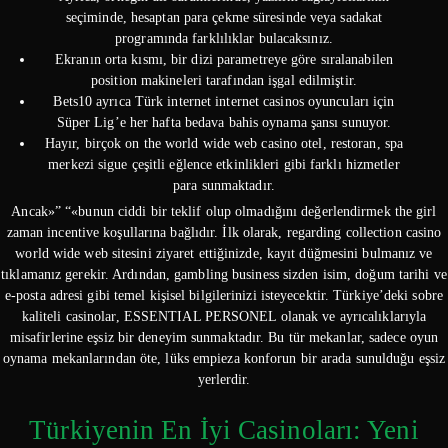
seçiminde, hesaptan para çekme süresinde veya sadakat
programında farklılıklar bulacaksınız.
Ekranın orta kısmı, bir dizi parametreye göre sıralanabilen
position makineleri tarafından işgal edilmiştir.
Bets10 ayrıca Türk internet internet casinos oyuncuları için
Süper Lig’e her hafta bedava bahis oynama şansı sunuyor.
Hayır, birçok on the world wide web casino otel, restoran, spa
merkezi sigue çeşitli eğlence etkinlikleri gibi farklı hizmetler
para sunmaktadır.
Ancak»” “«bunun ciddi bir teklif olup olmadığını değerlendirmek the girl
zaman incentive koşullarına bağlıdır. İlk olarak, regarding collection casino
world wide web sitesini ziyaret ettiğinizde, kayıt düğmesini bulmanız ve
tıklamanız gerekir. Ardından, gambling business sizden isim, doğum tarihi ve
e-posta adresi gibi temel kişisel bilgilerinizi isteyecektir. Türkiye’deki sobre
kaliteli casinolar, ESSENTIAL PERSONEL olanak ve ayrıcalıklarıyla
misafirlerine eşsiz bir deneyim sunmaktadır. Bu tür mekanlar, sadece oyun
oynama mekanlarından öte, lüks empieza konforun bir arada sunulduğu eşsiz
yerlerdir.
Türkiyenin En İyi Casinoları: Yeni