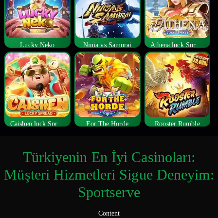
Lucky Neko
Ninja vs Samurai
Athena luck Spread
Caishen luck Spread
For The Horde
Rooster Rumble
Türkiyenin En İyi Casinoları:
Müşteri Hizmetleri Sigue Deneyim:
Sportserve
Content