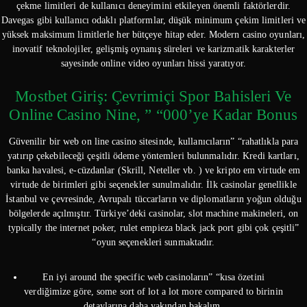
çekme limitleri de kullanıcı deneyimini etkileyen önemli faktörlerdir.
Davegas gibi kullanıcı odaklı platformlar, düşük minimum çekim limitleri ve
yüksek maksimum limitlerle her bütçeye hitap eder. Modern casino oyunları,
inovatif teknolojiler, gelişmiş oynanış süreleri ve karizmatik karakterler
sayesinde online video oyunları hissi yaratıyor.
Mostbet Giriş: Çevrimiçi Spor Bahisleri Ve
Online Casino Nine, ” “000’ye Kadar Bonus
Güvenilir bir web on line casino sitesinde, kullanıcıların” “rahatlıkla para
yatırıp çekebileceği çeşitli ödeme yöntemleri bulunmalıdır. Kredi kartları,
banka havalesi, e-cüzdanlar (Skrill, Neteller vb. ) ve kripto em virtude em
virtude de birimleri gibi seçenekler sunulmalıdır. İlk casinolar genellikle
İstanbul ve çevresinde, Avrupalı tüccarların ve diplomatların yoğun olduğu
bölgelerde açılmıştır. Türkiye’deki casinolar, slot machine makineleri, on
typically the internet poker, rulet empieza black jack port gibi çok çeşitli”
“oyun seçenekleri sunmaktadır.
En iyi around the specific web casinoların” “kısa özetini
verdiğimize göre, some sort of lot a lot more compared to birinin
detaylarına daha yakından bakalım.