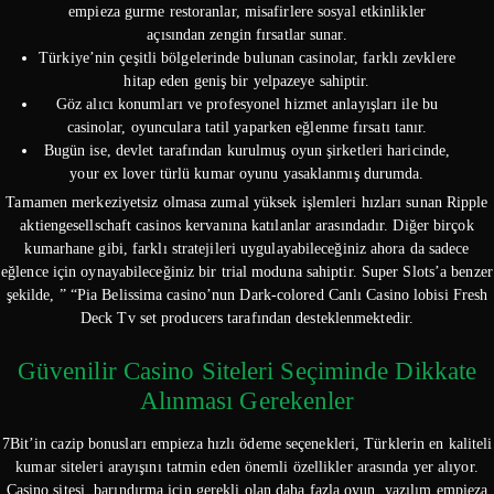
empieza gurme restoranlar, misafirlere sosyal etkinlikler
açısından zengin fırsatlar sunar.
Türkiye’nin çeşitli bölgelerinde bulunan casinolar, farklı zevklere
hitap eden geniş bir yelpazeye sahiptir.
Göz alıcı konumları ve profesyonel hizmet anlayışları ile bu
casinolar, oyunculara tatil yaparken eğlenme fırsatı tanır.
Bugün ise, devlet tarafından kurulmuş oyun şirketleri haricinde,
your ex lover türlü kumar oyunu yasaklanmış durumda.
Tamamen merkeziyetsiz olmasa zumal yüksek işlemleri hızları sunan Ripple
aktiengesellschaft casinos kervanına katılanlar arasındadır. Diğer birçok
kumarhane gibi, farklı stratejileri uygulayabileceğiniz ahora da sadece
eğlence için oynayabileceğiniz bir trial moduna sahiptir. Super Slots’a benzer
şekilde, ” “Pia Belissima casino’nun Dark-colored Canlı Casino lobisi Fresh
Deck Tv set producers tarafından desteklenmektedir.
Güvenilir Casino Siteleri Seçiminde Dikkate
Alınması Gerekenler
7Bit’in cazip bonusları empieza hızlı ödeme seçenekleri, Türklerin en kaliteli
kumar siteleri arayışını tatmin eden önemli özellikler arasında yer alıyor.
Casino sitesi, barındırma için gerekli olan daha fazla oyun, yazılım empieza