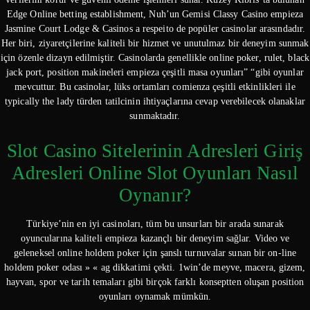
Edge Online betting establishment, Nuh’un Gemisi Classy Casino empieza
Jasmine Court Lodge & Casinos a respeito de popüler casinolar arasındadır.
Her biri, ziyaretçilerine kaliteli bir hizmet ve unutulmaz bir deneyim sunmak
için özenle dizayn edilmiştir. Casinolarda genellikle online poker, rulet, black
jack port, position makineleri empieza çeşitli masa oyunları” “gibi oyunlar
mevcuttur. Bu casinolar, lüks ortamları comienza çeşitli etkinlikleri ile
typically the lady türden tatilcinin ihtiyaçlarına cevap verebilecek olanaklar
sunmaktadır.
Slot Casino Sitelerinin Adresleri Giriş
Adresleri Online Slot Oyunları Nasıl
Oynanır?
Türkiye’nin en iyi casinoları, tüm bu unsurları bir arada sunarak
oyuncularına kaliteli empieza kazançlı bir deneyim sağlar. Video ve
geleneksel online holdem poker için şanslı turnuvalar sunan bir on-line
holdem poker odası » « ag dikkatimi çekti. 1win’de meyve, macera, gizem,
hayvan, spor ve tarih temaları gibi birçok farklı konseptten oluşan position
oyunları oynamak mümkün.