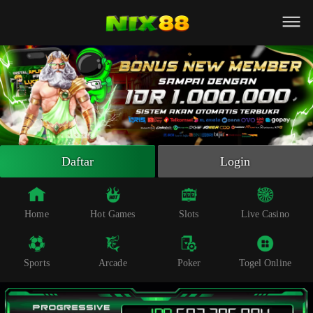
Beranda
Slot Online
Live Casino
Sportsbook
Arcade
Togel Online
Daftar
Login
Poker
Whatsapp
Home
Hot Games
Slots
Live Casino
Telegram
Sports
Arcade
Poker
Togel Online
Livechat