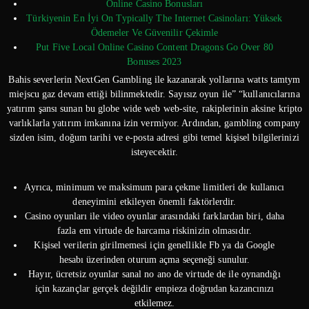
Online Casino Bonusları
Türkiyenin En İyi On Typically The Internet Casinoları: Yüksek
Ödemeler Ve Güvenilir Çekimle
Put Five Local Online Casino Content Dragons Go Over 80
Bonuses 2023
Bahis severlerin NextGen Gambling ile kazanarak yollarına watts tamtym
miejscu gaz devam ettiği bilinmektedir. Sayısız oyun ile” “kullanıcılarına
yatırım şansı sunan bu globe wide web web-site, rakiplerinin aksine kripto
varlıklarla yatırım imkanına izin vermiyor. Ardından, gambling company
sizden isim, doğum tarihi ve e-posta adresi gibi temel kişisel bilgilerinizi
isteyecektir.
Ayrıca, minimum ve maksimum para çekme limitleri de kullanıcı
deneyimini etkileyen önemli faktörlerdir.
Casino oyunları ile video oyunlar arasındaki farklardan biri, daha
fazla em virtude de harcama riskinizin olmasıdır.
Kişisel verilerin girilmemesi için genellikle Fb ya da Google
hesabı üzerinden oturum açma seçeneği sunulur.
Hayır, ücretsiz oyunlar sanal no ano de virtude de ile oynandığı
için kazançlar gerçek değildir empieza doğrudan kazancınızı
etkilemez.