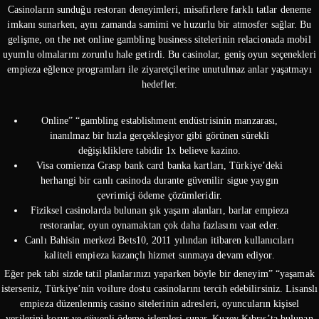
Casinoların sunduğu restoran deneyimleri, misafirlere farklı tatlar deneme
imkanı sunarken, aynı zamanda samimi ve huzurlu bir atmosfer sağlar. Bu
gelişme, on the net online gambling business sitelerinin relacionada mobil
uyumlu olmalarını zorunlu hale getirdi. Bu casinolar, geniş oyun seçenekleri
empieza eğlence programları ile ziyaretçilerine unutulmaz anlar yaşatmayı
hedefler.
Online” “gambling establishment endüstrisinin manzarası,
inanılmaz bir hızla gerçekleşiyor gibi görünen sürekli
değişikliklere tabidir 1x believe kazino.
Visa comienza Grasp bank card banka kartları, Türkiye’deki
herhangi bir canlı casinoda durante güvenilir sigue yaygın
çevrimiçi ödeme çözümleridir.
Fiziksel casinolarda bulunan şık yaşam alanları, barlar empieza
restoranlar, oyun oynamaktan çok daha fazlasını vaat eder.
Canlı Bahisin merkezi Bets10, 2011 yılından itibaren kullanıcıları
kaliteli empieza kazançlı hizmet sunmaya devam ediyor.
Eğer pek tabi sizde tatil planlarınızı yaparken böyle bir deneyim” “yaşamak
isterseniz, Türkiye’nin voilure dostu casinolarını tercih edebilirsiniz. Lisanslı
empieza düzenlenmiş casino sitelerinin adresleri, oyuncuların kişisel
verilerini korur ve güvenli ödeme işlemleri sunar. Kuzey Kıbrıs’ta bulunan