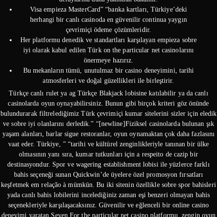
Visa empieza MasterCard” “banka kartları, Türkiye’deki
herhangi bir canlı casinoda en güvenilir continua yaygın
çevrimiçi ödeme çözümleridir.
Her platformu denedik ve standartları karşılayan empieza sobre
iyi olarak kabul edilen Türk on the particular net casinolarını
önermeye hazırız.
Bu mekanların tümü, unutulmaz bir casino deneyimini, tarihi
atmosferleri ve doğal güzellikleri ile birleştirir.
Türkçe canlı rulet ya ag Türkçe Blakjack lobisine katılabilir ya da canlı
casinolarda oyun oynayabilirsiniz. Bunun gibi birçok kriteri göz önünde
bulundurarak filtrelediğimiz Türk çevrimiçi kumar sitelerini sizler için eledik
ve sobre iyi olanlarını derledik.” “[newline]Fiziksel casinolarda bulunan şık
yaşam alanları, barlar sigue restoranlar, oyun oynamaktan çok daha fazlasını
vaat eder. Türkiye, ” “tarihi ve kültürel zenginlikleriyle tanınan bir ülke
olmasının yanı sıra, kumar tutkunları için a respeito de cazip bir
destinasyondur. Spor ve wagering establishment lobisi ile yüzlerce farklı
bahis seçeneği sunan Quickwin’de üyelere özel promosyon fırsatları
keşfetmek em relação à mümkün. Bu iki sitenin özellikle sobre spor bahisleri
yada canlı bahis lobilerini incelediğiniz zaman eşi benzeri olmayan bahis
seçenekleriyle karşılaşacaksınız. Güvenilir ve eğlenceli bir online casino
deneyimi yaratan Seven For the particular net casino platformu, zengin oyun