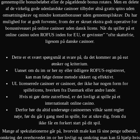
gennemspille bonusbeløbet eller de pågældende bonus rotates. Men en delete
af de virkelig gode udenlandske casinoer tilbyder altså gratis spins uden
omsætningskrav og mindre kontantbonusser uden gennemspilskrav. Du har
mulighed for at godt forvente, from der er skruet ekstra godt operative for
bonusniveauet på online casinoer uden dansk licens. Når du spiller på et
online casino uden ROFUS inden for EU, er gevinster” “ofte skattefrie,
ligesom på danske casinoer.
Dette er et svært spørgsmål at svare på, da det kommer an på eat
ønsker og kriterium.
Uanset om du im or her ny eller tidligere ROFUS-registreret,
kan man følge denne metode sikkert og effektivt.
UL licenserede casinoer er casinoer, der ikke har nogen form for
spillelicens, hverken fra Danmark eller andre lande.
Hvis ni gør dette zutreffend, er det lovligt at spille på et
internationalt online casino.
Derfor bør du altid undersøge casinoernes vilkår samt regler
nøje, før du går i gang med in spille, for at sikre dig, from du
ikke får en forkert start på dit spil.
Mange af spekulationerne går på, hvorvidt male kan få sine penge udbetalt,
omkring det overhovedet im or her lovligt og omkring man kan få hjælp hvis