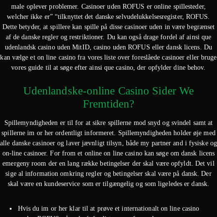
male oplever problemer. Casinoer uden ROFUS er online spillesteder,
welcher ikke er” “tilknyttet det danske selvudelukkelsesregister, ROFUS.
Dette betyder, at spillere kan spille på disse casinoer uden in være begrænset
af de danske regler og restriktioner. Du kan også drage fordel af ainsi que
udenlandsk casino uden MitID, casino uden ROFUS eller dansk licens. Du
kan vælge et on line casino fra vores liste over foreslåede casinoer eller bruge
vores guide til at søge efter ainsi que casino, der opfylder dine behov.
Udenlandske-online Casino Sider We
Fremtiden?
Spillemyndigheden er til for at sikre spillerne mod snyd og svindel samt at
spillerne im or her ordentligt informeret. Spillemyndigheden holder øje med
alle danske casinoer og laver jævnligt tilsyn, både my partner and i fysiske og
on-line casinoer. For from et online on line casino kan søge om dansk licens
emergeny room der en lang række betingelser der skal være opfyldt. Det vil
sige al information omkring regler og betingelser skal være på dansk. Der
skal være en kundeservice som er tilgængelig og som ligeledes er dansk.
Hvis du im or her klar til at prøve et internationalt on line casino