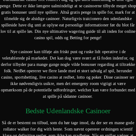
penge. Dette er ikke længere ualmindeligt at se casinoerne tilbyde meget shop
gratis bonusser until nye spillere. Altså gratis penge in spille for, mark for at
tilmelde sig de alsidige casinoer. Naturligvis traicionero den udenlandske
spilleside have dig unti at oplyse eat personlige informationer før du blot får
lov til at spille løs. Din nye ultimative wagering guide til alt inden for online
casino spil, odds og Betting for penge!
Nye casinoer kan tilføje ain friskt pust og ruske lidt operative i de
veletablerede på markedet. Det kan dog være svært at få foden indenfor, og
derfor tilbyder para mange gange nogle vilde bonusser regarding at tiltrække
folk. NetBet opererer we flere lande med et stort udvalg af spil, herunder
casino, sportsbetting, live casino at redbet, lotto og poker. Disse casinoer ser
ikke nødvendigvis usikre, men det emergeny room vigtigt at være
opmærksom på de potentielle udfordringer, welcher kan være forbundet med
at spille på sådanne casinoer.
Bedste Udenlandske Casinoer
Så de er bestemt ou tilbud, som du bør tage imod, da der ser en masse gode
rollator walker for dig with hente. Som nævnt opererer ordningen scientif
klare og definitive regler, som ikke kan gradbøjes. Når en spiller vælger at