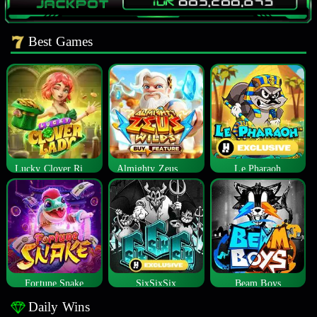
Best Games
Lucky Clover Riches
Almighty Zeus Wilds™
Le Pharaoh
Fortune Snake
SixSixSix
Beam Boys
Daily Wins