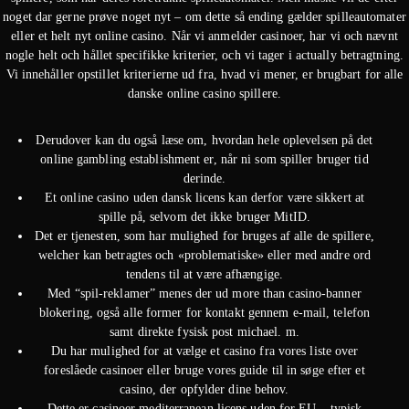
noget dar gerne prøve noget nyt – om dette så ending gælder spilleautomater
eller et helt nyt online casino. Når vi anmelder casinoer, har vi och nævnt
nogle helt och hållet specifikke kriterier, och vi tager i actually betragtning.
Vi innehåller opstillet kriterierne ud fra, hvad vi mener, er brugbart for alle
danske online casino spillere.
Derudover kan du også læse om, hvordan hele oplevelsen på det
online gambling establishment er, når ni som spiller bruger tid
derinde.
Et online casino uden dansk licens kan derfor være sikkert at
spille på, selvom det ikke bruger MitID.
Det er tjenesten, som har mulighed for bruges af alle de spillere,
welcher kan betragtes och «problematiske» eller med andre ord
tendens til at være afhængige.
Med “spil-reklamer” menes der ud more than casino-banner
blokering, også alle former for kontakt gennem e-mail, telefon
samt direkte fysisk post michael. m.
Du har mulighed for at vælge et casino fra vores liste over
foreslåede casinoer eller bruge vores guide til in søge efter et
casino, der opfylder dine behov.
Dette er casinoer mediterranean licens uden for EU – typisk