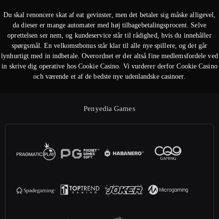
Du skal renoncere skat af eat gevinster, men det betaler sig måske alligevel,
da dieser er mange automater med høj tilbagebetalingsprocent. Selve
oprettelsen ser nem, og kundeservice står til rådighed, hvis du innehåller
spørgsmål. En velkomstbonus står klar til alle nye spillere, og det går
lynhurtigt med in indbetale. Overordnet er der altså fine medlemsfordele ved
in skrive dig operative hos Cookie Casino. Vi vurderer derfor Cookie Casino
och værende et af de bedste nye udenlandske casinoer.
Penyedia Games