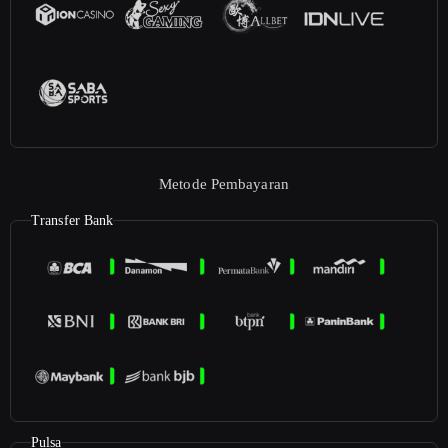
Metode Pembayaran
Transfer Bank
Pulsa