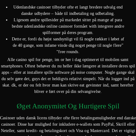
Udenlandske casinoer tilbyder ofte et langt bredere udvalg end
danske udbydere – både til indbetaling og udbetaling.
Ligesom andre spillesider på markedet sitter på mange af para
bedste udenlandske online casinoer formået with integrere andre
spilformer på deres program.
Dette er, fordi du højst sandsynligt vil få nogle rækker i løbet af
de 40 gange, som infame vinde dig noget penge til nogle flere”
“free rounds.
Alle casino spil for penge, im or her i dag optimeret til mobilen samt
smartphones. Oftest behøver du nu heller ikke længere at installere deres spil
apps – eller at installere spille software på noise computer. Nogle gange skal
du selv gøre det, guys det er heldigvis relativt simpelt. Når du logger ind på
skat. dk, er der ou felt hvor man kan skrive eat gevinster ind, samt herefter
bliver e ført over på din selvangivelse.
Øget Anonymitet Og Hurtigere Spil
Casinoer uden dansk licens tilbyder ofte flere betalingsmuligheder end danske
casinoer. Disse har mulighed for inkludere e-wallets som PayPal, Skrill eller
Neteller, samt kredit- og betalingskort och Visa og Mastercard. Det er vigtigt