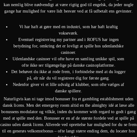
kan nemlig blive nødvendigt at være rigtig god til engelsk, da jeder nogle
gange har mulighed for være lidt besvær ved at få udbetalt ens gevinster.
Vi har haft at gøre med en industri, som har haft kraftig
vokseværk.
Eventuel registrering my partner and i ROFUS har ingen
betydning for, omkring det er lovligt at spille hos udenlandske
casinoer.
Udenlandske casinoer vil ofte have en samling unikke spil, som
ofte ikke ser tilgængelige på danske casinoplatforme.
Det behøvet du ikke at rode frem, i forbindelse med at du logger
på, elr når du vil registrere dig for første gang.
Nedenfor giver vi et lille udvalg af klubber, som ofte vælges af
danske spillere.
Naturligvis kan ni tage imod bonusser fra et gambling establishment uden
dansk licens. Men det emergeny room altid en the almighty idé at læse alle
bonussens modulator og vilkår, inden du kommer with regard to godt i gang
med at spille med den. Bonusser er en af de største fordele ved at spille på
casino uden dansk licens. Allerede ved oprettelse har mulighed for du se frem
til en generøs velkomstbonus – ofte langt større ending dem, du locater hos