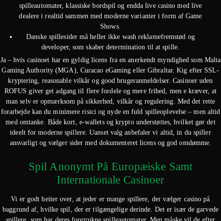
spilleautomater, klassiske bordspil og endda live casino med live
dealere i realtid sammen med moderne varianter i form af Game
Shows.
Danske spillesider må heller ikke wash reklamefremstød og
developer, som skaber determination til at spille.
Ja – hvis casinoet har en gyldig licens fra en anerkendt myndighed som Malta
Gaming Authority (MGA), Curacao eGaming eller Gibraltar. Kig efter SSL-
kryptering, reasonable vilkår og good brugeranmeldelser. Casinoer uden
ROFUS giver get adgang til flere fordele og mere frihed, men e kræver, at
man selv er opmærksom på sikkerhed, vilkår og regulering. Med det rette
forarbejde kan du minimere risici og nyde en fuld spilleoplevelse – men altid
med omtanke. Både kort, e-wallets og krypto understøttes, hvilket gør det
ideelt for moderne spillere. Uanset valg anbefaler vi altid, in du spiller
ansvarligt og vælger sider med dokumenteret licens og god omdømme.
Spil Anonymt På Europæiske Samt
Internationale Casinoer
Vi er godt heiter over, at jeder er mange spillere, der vælger casino på
baggrund af, hvilke spil, der er tilgængelige derinde. Det er især de garvede
spillere, som har deres foretrukne spilleautomater. Men måske vil de efter