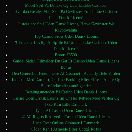
Mobil Spil På Danske Og Udenlandske Casinoer
Hvordan Betaler Man Skat På Gevinster Fra Online Casinoer
Uden Dansk Licens?
Justcasino: Spil Uden Dansk Licens, Hæve Gevinster We
Kryptovaluta
Top Casino Sider Uden Dansk Licens
❓ Er Jeder Lovligt At Spille På Udenlandske Casinoer Uden
Dansk Licens?
Bonus €3500
Guide: Sådan Tilmelder Du Get Et Casino Uden Dansk Licens
Bonus
Den Generelle Bedømmelse Af Casinoet I Actually Hele Verden
Indbetal Med Dankort, On-line Banking Eller Fifteen Andre Og
Sikre Indbetalingsmuligheder
Betalingsmetoder På Casino Uden Dansk Licens
Casino Uden Dansk Licens Im Or Her Rettede Mod Verden Og
Ikke Kun Lille Danmark
Typer Af Casino Uden Dansk Licens
© All Rights Reserved – Casino Uden Dansk Licens
Liste Over Online Casinoer I Danmark
Sådan Kan I Afmelde Eller Undgå Rofus