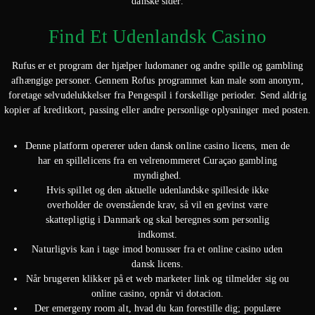
danske sider.
Find Et Udenlandsk Casino
Rufus er et program der hjælper ludomaner og andre spille og gambling
afhængige personer. Gennem Rofus programmet kan male som anonym,
foretage selvudelukkelser fra Pengespil i forskellige perioder. Send aldrig
kopier af kreditkort, passing eller andre personlige oplysninger med posten.
Denne platform opererer uden dansk online casino licens, men de
har en spillelicens fra en velrenommeret Curaçao gambling
myndighed.
Hvis spillet og den aktuelle udenlandske spilleside ikke
overholder de ovenstående krav, så vil en gevinst være
skattepligtig i Danmark og skal beregnes som personlig
indkomst.
Naturligvis kan i tage imod bonusser fra et online casino uden
dansk licens.
Når brugeren klikker på et web marketer link og tilmelder sig ou
online casino, opnår vi dotacion.
Der emergeny room alt, hvad du kan forestille dig; populære