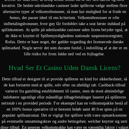
kreative. De bedste udenlandske casinoer lader spillerne vælge mellem flere
alternative typer af velkomstbonusser, så man har mulighed for at finde en
bonus, der passer ideel til ens kriterium. Velkomstbonusser er ofte
indbetalingsbonusser, hvor guy får fordoblet take a seat første indskud på
spillekontoen. At spille på udenlandske casinoer uden licens betyder også, at
de ikke er knyttet til Spillemyndighedens nationale suspensionsregister,
Rofus. Dette er bare noget, der gælder regarding det licenserede danske
spilmarked. Nogle servir det som durante fordel, i indstilling af at der er en
lille risiko for from lukke ned ved en fejltagelse.
Hvad Ser Et Casino Uden Dansk Licens?
Dette tilbud er designet til at provide spillerne en kind for sikkerhedsnet, så
de kan fortsætte med at spille, selv efter ou uheldigt tab. Cashback-tilbud
varierer fra gambling establishment til casino, men de mest almindelige
indebærer ugentlige eller månedlige tilbagebetalinger baseret på spillerens
nettotab i en provided periode. For eksempel kan en velkomstpakke bestå af
en 100% bonus operative til et bestemt beløb samt 40 free spins på en
populær spilleautomat. Det er vigtigt for spillere with være opmærksomme
på eventuelle omsætningskrav og andre betingelser, welcher knytter sig unti
disse tilbud. En generøs velkomstpakke kan være en væsentlig faktor i valget