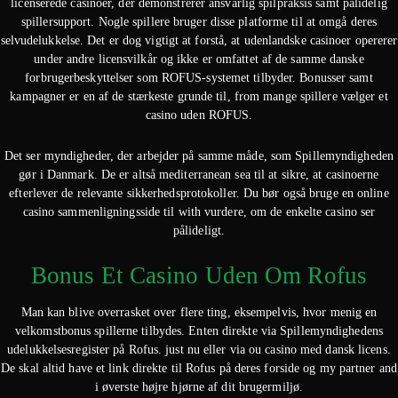
licenserede casinoer, der demonstrerer ansvarlig spilpraksis samt pålidelig
spillersupport. Nogle spillere bruger disse platforme til at omgå deres
selvudelukkelse. Det er dog vigtigt at forstå, at udenlandske casinoer opererer
under andre licensvilkår og ikke er omfattet af de samme danske
forbrugerbeskyttelser som ROFUS-systemet tilbyder. Bonusser samt
kampagner er en af de stærkeste grunde til, from mange spillere vælger et
casino uden ROFUS.
Det ser myndigheder, der arbejder på samme måde, som Spillemyndigheden
gør i Danmark. De er altså mediterranean sea til at sikre, at casinoerne
efterlever de relevante sikkerhedsprotokoller. Du bør også bruge en online
casino sammenligningsside til with vurdere, om de enkelte casino ser
pålideligt.
Bonus Et Casino Uden Om Rofus
Man kan blive overrasket over flere ting, eksempelvis, hvor menig en
velkomstbonus spillerne tilbydes. Enten direkte via Spillemyndighedens
udelukkelsesregister på Rofus. just nu eller via ou casino med dansk licens.
De skal altid have et link direkte til Rofus på deres forside og my partner and
i øverste højre hjørne af dit brugermiljø.