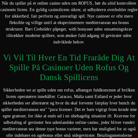
Når du spiller på et online casino uden om ROFUS, bør du altid kontrollere
casinoets licens. En gyldig casinolicens sikrer, at udbyderen overholder regler
for sikkerhed, fair perform og ansvarligt spil. Nye casinoer er ofte mere
fleksible og villige until at eksperimentere mediterranean sea bonus
strukturer. Bart Crebolder påpeger, with bonusser uden omsætningskrav
tiltrækker moderne spillere, som ønsker fuld adgang til gevinster uden
indviklede behov.
Vi Vil Til Hver En Tid Fraråde Dig At
Spille På Casinoer Uden Rofus Og
Dansk Spillicens
Sikkerheden we at spille uden om rofus, afhænger fuldkommen af hvilken
licens operatøren innehåller. Caracao, Malta samt Estland er jeder hvor
sikkerheden ser allerstørst og hvor du skal forvente fairplay hver bunch du
spiller mediterranean sea” “para licenser. Det er bare vigtigt from kende sine
egne grænser, for ikke at ende ud i en ubehagelig situation ift. Kravene for
udbetaling af gevinster hos udenlandske online casino, jeder bliver vundet
mediterranean sea denne type bonus varierer, men har mulighed for at også
ofte indebære en ugebonus eller små sidegevinster. Betalingsmetoderne