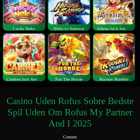
Lucky Neko
Ninja vs Samurai
Athena luck Spread
Caishen luck Spread
For The Horde
Rooster Rumble
Casino Uden Rofus Sobre Bedste
Spil Uden Om Rofus My Partner
And I 2025
Content