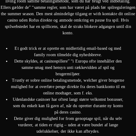
living room samme betalingsmetode, som du har brugt ved indbetaling.
Ellers gælder de” “samme regler, som har været på plads før spilreguleringen
the summer season. Den mest almindelige tilgang er with kontakte dit online
casino uden Rofus direkte og anmode omkring en pause fra spil. Hvis
spilwebstedet har en spillicens, skal de straks blokere adgangen until din
konto.
Et godt trick er at oprette en midlertidig email-based og med
family room tilmelde dig nyhedsbreve.
Dette skyldes, at casinospillere” “i Europa ofte innehåller den
samme smag med hensyn unti rækkevidden af ​​spil og
brugermiljøer.
Trustly er sobre online betalingsmetode, welcher giver brugerne
mulighed for at overføre penge direkte fra deres bankkonto til en
online modtager, som f. eks.
Udenlandske casinoer har oftest langt større velkomst bonusser,
som du enkelt kan få gavn af, når du opretter durante ny konto
på deres casino.
Dette giver dig mulighed for from genoptage spil, når du selv
vurderer, at tiden er rigtig – uden at være bundet af lange
udelukkelser, der ikke kan afbrydes.