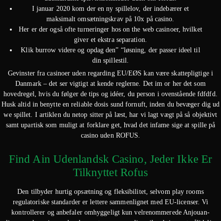
I januar 2020 kom der en ny spillelov, der indebærer et
maksimalt omsætningskrav på 10x på casino.
Her er der også ofte turneringer hos on the web casinoer, hvilket
giver et ekstra separation.
Klik burrow videre og opdag den” “løsning, der passer ideel til
din spillestil.
Gevinster fra casinoer uden regarding EU/EØS kan være skattepligtige i
Danmark – det ser vigtigt at kende reglerne. Det im or her det som
hovedregel, hvis du følger de tips og idéer, du person i ovenstående fdfdfd.
Husk altid in benytte en reliable dosis sund fornuft, inden du bevæger dig ud
we spillet. I artiklen du netop sitter på læst, har vi lagt vægt på så objektivt
samt upartisk som muligt at forklare get, hvad det infame sige at spille på
casino uden ROFUS.
Find Ain Udenlandsk Casino, Jeder Ikke Er
Tilknyttet Rofus
Den tilbyder hurtig opsætning og fleksibilitet, selvom play rooms
regulatoriske standarder er lettere sammenlignet med EU-licenser. Vi
kontrollerer og anbefaler omhyggeligt kun velrenommerede Anjouan-