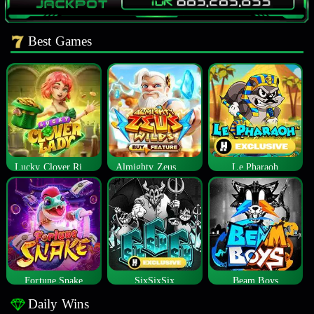
Best Games
Lucky Clover Riches
Almighty Zeus Wilds™
Le Pharaoh
Fortune Snake
SixSixSix
Beam Boys
Daily Wins