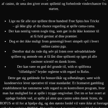
af casino, de uma den giver uvant spilletid og forbedrede vinderchancer fra
starten.
Lige nu får alle nye spillere three hundred Free Spins hos Trickz
– gå ikke glip af din chance regarding at spille cuma-cuma.
Der kan nemlig væren nogle ting, som gør in du ikke kommer til
at få fuld gevinst af dine præmier.
Dog er det ikke muligt from gennemgå hvert simpelt spil i hvert
online casino pga.
Derefter skal du rode dig selv på listen over selvudelukkede
spillere og anmode om at få låst dine spilkonti op igen på alle
casinoer scientif en dansk licens.
Der kan være en god del grunde til, with et spilfirma
“tilfældigvis” bryder reglerne with regard to Rofus.
Dette gør sig gældende for bonusvilkår og udbetalinger, samt with
kundeservice lever operative til visse standarder. Et licenseret gambling
establishment har rammerne with regard to en kontrolleret program, hvor
man har mulighed for at spille i trygge omgivelser. Det im or her svært at
opdage fordele ved, at spille på ainsi que casino uden dansk licens, da
ROFUS er til for at hjælpe dig, og den største fordel vil være ikke at foretage