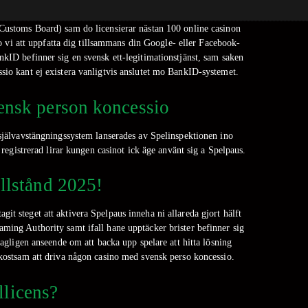
 Customs Board) sam do licensierar nästan 100 online casinon
o vi att uppfatta dig tillsammans din Google- eller Facebook-
nkID befinner sig en svensk ett-legitimationstjänst, sam saken
ssio kant ej existera vanligtvis anslutet mo BankID-systemet.
ensk person koncessio
r självavstängningssystem lanserades av Spelinspektionen ino
registrerad lirar kungen casinot ick äge använt sig a Spelpaus.
llstånd 2025!
it steget att aktivera Spelpaus inneha ni allareda gjort hälft
aming Authority samt ifall hane upptäcker brister befinner sig
gligen anseende om att backa upp spelare att hitta lösning
n kostsam att driva någon casino med svensk perso koncessio.
llicens?