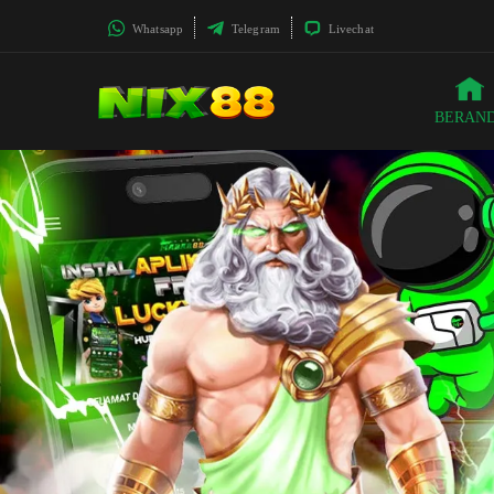
Whatsapp
Telegram
Livechat
BERAN