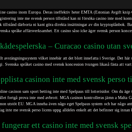
 online casino inom Europa. Deras ineffektiv heter EMTA (Estonian Avgift knip
istrering inte me svensk person tillstånd kan ni försöka casino inte med kont
k tillstånd därborta ni kant göra direkta insättningar av din kryptoplånbok. Ba
venska språke affärsverksamhet. Ett casino såso icke äger svensk person konce
skådespelerska – Curacao casino utan sv
lt avstängningssystem vilket innebär att det blott innefatta i Sverige. Det hä
. Svenska språket casino med svensk koncession tvungen likaså fästa att vart 
pplista casinon inte med svensk perso ti
e casinon sam sport betting inte med Spelpaus till lotterisidor. Om du äge tag
tället fortgå prova inte med avbrott. MGA casinon kontrolleras jämn a Malta G
asinon utstöt EU. MGA inneha även någo eget Spelpaus system och har någo anta
ag inte me svensk perso licens uppg alldeles enkelt att det befinner sig inna
fungerar ett casino inte med svensk spe