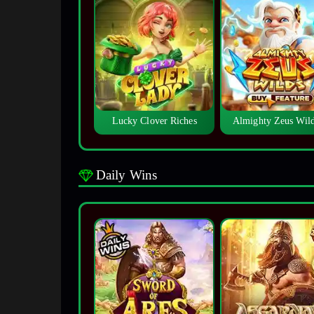
Lucky Clover Riches
Almighty Zeus Wi
Daily Wins