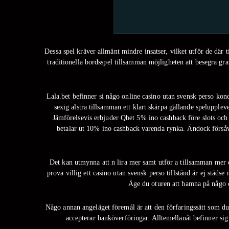
Dessa spel kräver allmänt mindre insatser, vilket utför de där 
traditionella bordsspel tillsamman möjligheten att besegra gr
Lala.bet befinner si någo online casino utan svensk perso k
sexig alstra tillsamman ett klart skärpa gällande speluppleve
Jämförelsevis erbjuder Qbet 5% ino cashback före slots och 
betalar ut 10% ino cashback varenda rynka. Ändock försåvit 
Det kan utmynna att n lira mer samt utför a tillsamman mer d
prova villig ett casino utan svensk perso tillstånd är ej städs
Äge du oturen att hamna på någo dy
Någo annan angeläget föremål är att den förfaringssätt som du
accepterar banköverföringar. Alltemellanåt befinner si