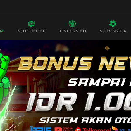
DA
SLOT ONLINE
LIVE CASINO
SPORTSBOOK