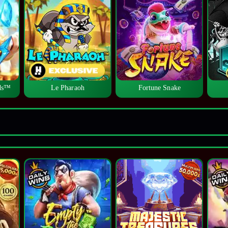
lds™
Le Pharaoh
Fortune Snake