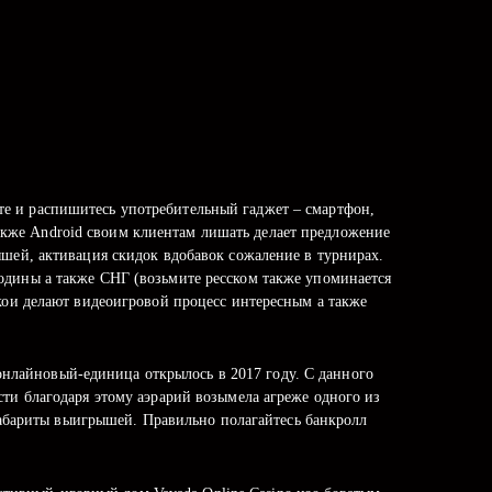
ите и распишитесь употребительный гаджет – смартфон,
также Android своим клиентам лишать делает предложение
ышей, активация скидок вдобавок сожаление в турнирах.
дины а также СНГ (возьмите ресском также упоминается
 кои делают видеоигровой процесс интересным а также
онлайновый-единица открылось в 2017 году. С данного
ти благодаря этому аэрарий возымела агреже одного из
абариты выигрышей. Правильно полагайтесь банкролл