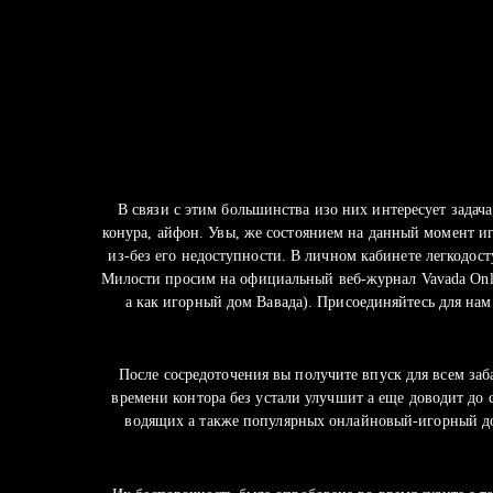
В связи с этим большинства изо них интересует задач
конура, айфон. Увы, же состоянием на данный момент иг
из-без его недоступности. В личном кабинете легкодос
Милости просим на официальный веб-журнал Vavada Onl
а как игорный дом Вавада). Присоединяйтесь для нам
После сосредоточения вы получите впуск для всем за
времени контора без устали улучшит а еще доводит до
водящих а также популярных онлайновый-игорный до