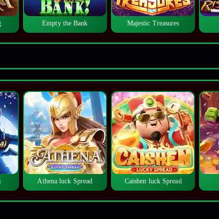
g
Empty the Bank
Majestic Treasures
i
Athena luck Spread
Caishen luck Spread