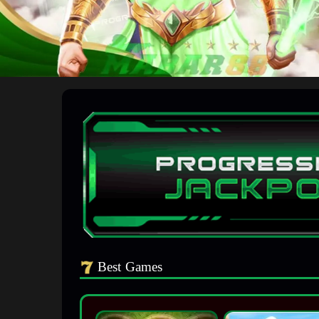
Best Games