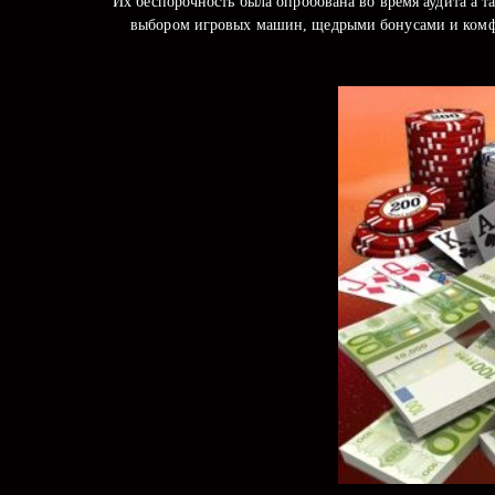
Их беспорочность была опробована во время аудита а 
выбором игровых машин, щедрыми бонусами и комфо