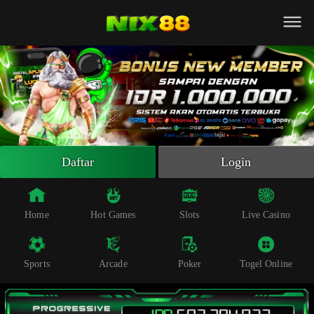
Beranda
Slot Online
Live Casino
Sportsbook
Arcade
Togel Online
Daftar
Login
Poker
Whatsapp
Home
Hot Games
Slots
Live Casino
Telegram
Sports
Arcade
Poker
Togel Online
Livechat