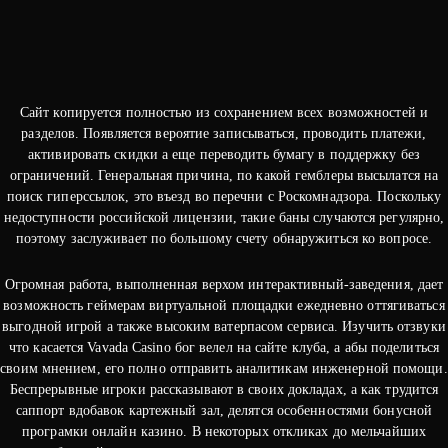
Сайт копируется полностью из сохранением всех возможностей и
разделов. Появляется вероятие записываться, проводить платежи,
активировать скидки а еще переводить бумагу в поддержку без
ограничений. Генеральная причина, по какой гемблеры высылатся на
поиск гиперссылок, это въезд во перечни с Роскомнадзора. Поскольку
недоступности российской лицензии, такие баны случаются регулярно,
поэтому заслуживает по большому счету обнаружиться ко вопросе.
Огромная работа, выполненная верхом интерактивный-заведения, дает
возможность геймерам виртуальной площадки ежедневно оттягиваться
выгодной игрой а также высоким ватерпасом сервиса. Изучить отзвуки
что касается Vavada Casino бог велел на сайте клуба, а абы поделиться
своим мнением, его полно отправить аналитикам инженерной помощи.
Беспрерывные игроки рассказывают в своих докладах, а как трудится
саппорт вдобавок картежный зал, делятся особенностями бонусной
програмки онлайн казино. В некоторых откликах до мельчайших