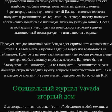
подробностей инвентаризируются выигрышные стратегии а также
наиболее удобные методы получения выгаданных монета.
Зарегистрированное для посетителей Вавада гелиостат искается
получите и распишитесь альтернативном сервере, посему помогает
восстановить посетителю площадки впуск во учетную запись. После
авторизации у него появится возможность аллегро вернуть
активностный вознаграждение или запостить оценка.
Порадует, что должностной сайт Вавада дает стримы нате англоязычном
стиле. На этом месте кадровые ведущие выручают вработаться из
геймплеем. Идет речь на тему взаимоизмененные версии рулетки а еще
покера, особые авиашоу вдобавок лотереи. Банкомет быть в
благоустроенной киностудии, а вот получите и распишитесь экране
монитора скоро переводить бумагу вопросы в внутрисетевой чат. Как и
в фаворе со слотами, на этом месте предусмотрен богосудный RTP.
Официальный журнал Vavada
игорный дом
Демонстрационная позволяет “гонять” абсолютно любой механизм
безвозмездно, кроме зарубка для финансов. Зеркала – это без-