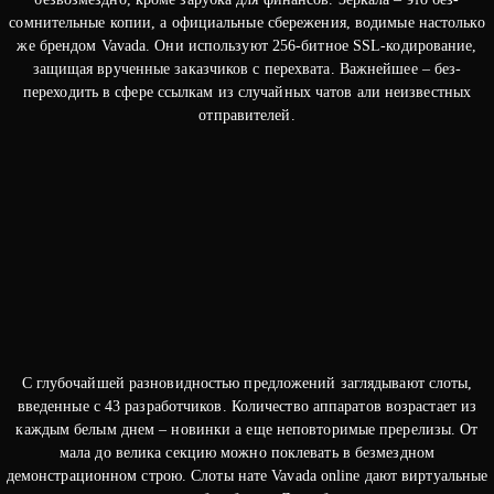
сомнительные копии, а официальные сбережения, водимые настолько
же брендом Vavada. Они используют 256-битное SSL-кодирование,
защищая врученные заказчиков с перехвата. Важнейшее – без-
переходить в сфере ссылкам из случайных чатов али неизвестных
отправителей.
С глубочайшей разновидностью предложений заглядывают слоты,
введенные с 43 разработчиков. Количество аппаратов возрастает из
каждым белым днем – новинки а еще неповторимые пререлизы. От
мала до велика секцию можно поклевать в безмездном
демонстрационном строю. Слоты нате Vavada online дают виртуальные