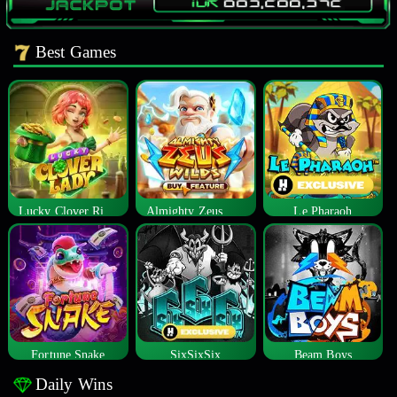
Best Games
Lucky Clover Riches
Almighty Zeus Wilds™
Le Pharaoh
Fortune Snake
SixSixSix
Beam Boys
Daily Wins