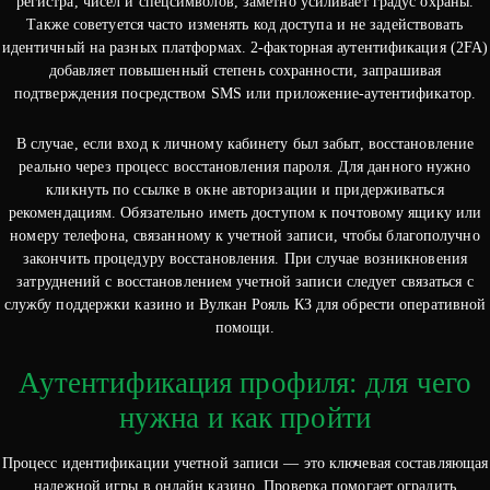
регистра, чисел и спецсимволов, заметно усиливает градус охраны.
Также советуется часто изменять код доступа и не задействовать
идентичный на разных платформах. 2-факторная аутентификация (2FA)
добавляет повышенный степень сохранности, запрашивая
подтверждения посредством SMS или приложение-аутентификатор.
В случае, если вход к личному кабинету был забыт, восстановление
реально через процесс восстановления пароля. Для данного нужно
кликнуть по ссылке в окне авторизации и придерживаться
рекомендациям. Обязательно иметь доступом к почтовому ящику или
номеру телефона, связанному к учетной записи, чтобы благополучно
закончить процедуру восстановления. При случае возникновения
затруднений с восстановлением учетной записи следует связаться с
службу поддержки казино и Вулкан Рояль КЗ для обрести оперативной
помощи.
Аутентификация профиля: для чего
нужна и как пройти
Процесс идентификации учетной записи — это ключевая составляющая
надежной игры в онлайн казино. Проверка помогает оградить