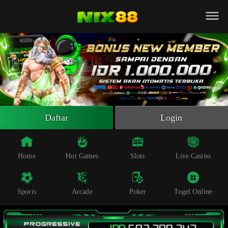
Beranda
Slot Online
Live Casino
Sportsbook
Arcade
Togel Online
Daftar
Login
Poker
Whatsapp
Home
Hot Games
Slots
Live Casino
Telegram
Sports
Arcade
Poker
Togel Online
Livechat