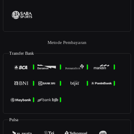
Metode Pembayaran
Transfer Bank
Pulsa