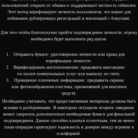
пользователей открыто от обмана и поддерживает честность геймплея.
Этот метод верифицирует личность пользователя, что важно для
избежания дублирующих регистраций и махинаций с бонусами.
Для того чтобы благополучно пройти подтверждение личности, игроку
необходимо будет выполнить ряд шагов:
Отправить бумаги: удостоверение личности или права для
верификации личности.
Верифицировать местоположение: предъявить квитанцию
по оплате коммунальных услуг или выписку по счету.
Проверение платежных информации: предъявить скрины
или фотоизображения пластика, применяемой для внесения
средств.
Необходимо учитывать, что предоставленные материалы должны быть
ясными и разборчивыми. В некоторых ситуациях игорное заведение
может запросить дополнительно необходимые бумаги для финальной
подтверждения. Данное способно казаться хлопотным, тем не менее
такая операция гарантирует надежность и доверие между игроком и
платформой.