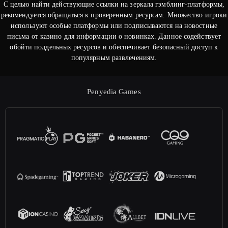
С целью найти действующие ссылки на зеркала гэмблинг-платформы,
рекомендуется обращаться к проверенным ресурсам. Множество игроки
используют особые платформы или подписываются на новостные
письма от казино для информации о новинках. Данное содействует
обойти поддельных ресурсов и обеспечивает безопасный доступ к
популярным развлечениям.
Penyedia Games