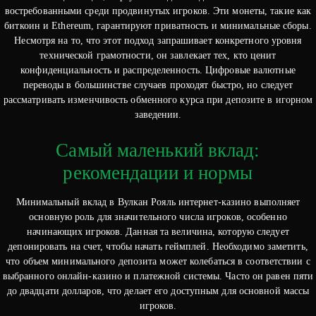
востребованными среди продвинутых игроков. Эти монеты, такие как
биткоин и Ethereum, гарантируют приватность и минимальные сборы.
Несмотря на то, что этот подход запрашивает конкретного уровня
технической грамотности, он завлекает тех, кто ценит
конфиденциальность и распределенность. Цифровые валютные
переводы в большинстве случаев проходят быстро, но следует
рассматривать изменчивость обменного курса при депозите в игорном
заведении.
Самый маленький вклад:
рекомендации и нормы
Минимальный вклад в Вулкан Рояль интернет-казино выполняет
основную роль для значительного числа игроков, особенно
начинающих игроков. Данная та величина, которую следует
депонировать на счет, чтобы начать геймплей. Необходимо заметить,
что объем минимального депозита может колебаться в соответствии с
выбранного онлайн-казино и платежной системы. Часто он равен пяти
до двадцати долларов, что делает его доступным для основной массы
игроков.