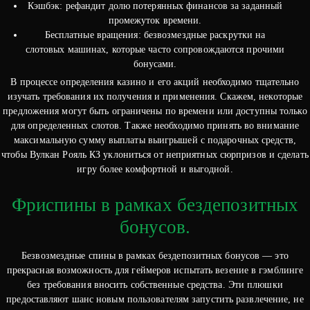
Кэшбэк: рефандит долю потерянных финансов за заданный
промежуток времени.
Бесплатные вращения: безвозмездные раскрутки на
слотовых машинах, которые часто сопровождаются прочими
бонусами.
В процессе определения казино и его акций необходимо тщательно
изучать требования их получения и применения. Скажем, некоторые
предложения могут быть ограничены по времени или доступны только
для определенных слотов. Также необходимо принять во внимание
максимальную сумму выплаты выигрышей с подарочных средств,
чтобы Вулкан Рояль КЗ уклониться от неприятных сюрпризов и сделать
игру более комфортной и выгодной.
Фриспины в рамках бездепозитных
бонусов.
Безвозмездные спины в рамках бездепозитных бонусов — это
прекрасная возможность для геймеров испытать везение в гэмблинге
без требования вносить собственные средства. Эти плюшки
предоставляют шанс новым пользователям запустить развлечение, не