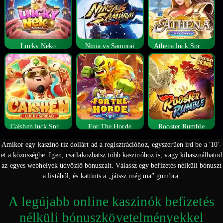
Lucky Neko
Ninja vs Samurai
Athena luck Spread
Caishen luck Spread
For The Horde
Rooster Rumble
Amikor egy kaszinó tíz dollárt ad a regisztrációhoz, egyszerűen írd be a '10'-
et a közösségbe. Igen, csatlakozhatsz több kaszinóhoz is, vagy kihasználhatod
az egyes webhelyek üdvözlő bónuszait.
Válassz egy befizetés nélküli bónuszt
a listából, és kattints a „játssz még ma” gombra.
A legújabb online kaszinók befizetés
nélküli bónuszkövetelményekkel