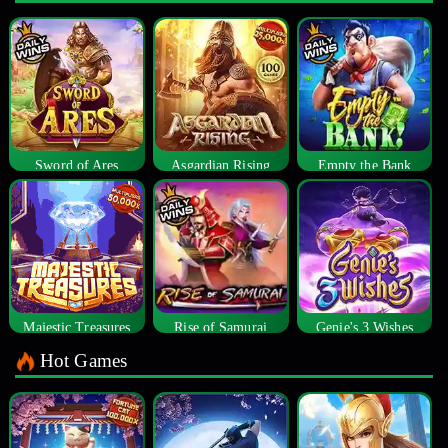
Sword of Ares
Asgardian Rising
Empty the Bank
Majestic Treasures
Rise of Samurai
Genie's 3 Wishes
Hot Games