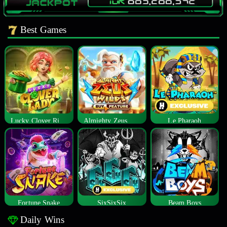
Best Games
Lucky Clover Riches
Almighty Zeus Wilds™
Le Pharaoh
Fortune Snake
SixSixSix
Beam Boys
Daily Wins