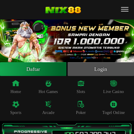
Beranda
Slot Online
Live Casino
Sportsbook
Arcade
Togel Online
Daftar
Login
Poker
Whatsapp
Home
Hot Games
Slots
Live Casino
Telegram
Sports
Arcade
Poker
Togel Online
Livechat