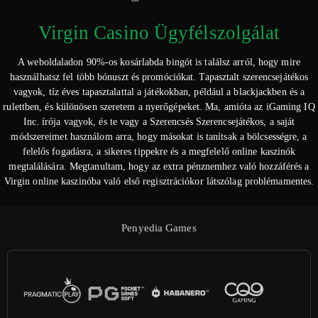
Virgin Casino Ügyfélszolgálat
A weboldaladon 90%-os kosárlabda bingót is találsz arról, hogy mire
használhatsz fel több bónuszt és promóciókat. Tapasztalt szerencsejátékos
vagyok, tíz éves tapasztalattal a játékokban, például a blackjackben és a
rulettben, és különösen szeretem a nyerőgépeket. Ma, amióta az iGaming IQ
Inc. írója vagyok, és te vagy a Szerencsés Szerencsejátékos, a saját
módszereimet használom arra, hogy másokat is tanítsak a bölcsességre, a
felelős fogadásra, a sikeres tippekre és a megfelelő online kaszinók
megtalálására. Megtanultam, hogy az extra pénznemhez való hozzáférés a
Virgin online kaszinóba való első regisztrációkor látszólag problémamentes.
Penyedia Games