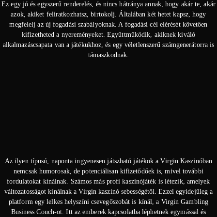
Ez egy jó és egyszerű renderelés, és nincs hátránya annak, hogy akár te, akár
azok, akiket feliratkozhatsz, birtokolj. Általában két hetet kapsz, hogy
megfelelj az új fogadási szabályoknak. A fogadási cél elérését követően
kifizetheted a nyereményeket. Együttműködik, akiknek kiváló
alkalmazáscsapata van a játékukhoz, és egy véletlenszerű számgenerátorra is
támaszkodnak.
Az ilyen típusú, naponta ingyenesen játszható játékok a Virgin Kaszinóban
nemcsak humorosak, de potenciálisan kifizetődőek is, mivel további
fordulatokat kínálnak. Számos más profi kaszinójáték is létezik, amelyek
változatosságot kínálnak a Virgin kaszinó sebességétől. Ezzel egyidejűleg a
platform egy lelkes helyszíni csevegőszobát is kínál, a Virgin Gambling
Business Couch-ot. Itt az emberek kapcsolatba léphetnek egymással és