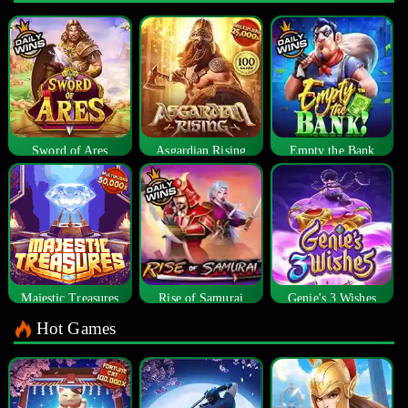
Sword of Ares
Asgardian Rising
Empty the Bank
Majestic Treasures
Rise of Samurai
Genie's 3 Wishes
Hot Games