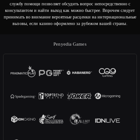
службу помощи позволяет обсудить вопрос непосредственно с
консультантом и найти выход как можно быстрее. Впрочем следует
принимать во внимание вероятные расценки на интернациональные
вызовы, если казино оформлено за рубежом вашей страны.
Penyedia Games