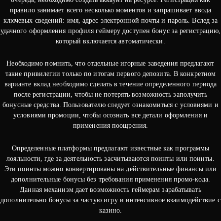
правило занимает всего несколько моментов и запрашивает ввода
ключевых сведений: имя, адрес электронной почты и пароль. Вслед за
удачного оформления профиля геймеру доступен бонус за регистрацию,
который включается автоматически.
Необходимо помнить, что отдельные игорные заведения предлагают
такие привилегии только по итогам первого депозита. В конкретном
варианте вклад необходимо сделать в течение определенного периода
после регистрации, чтобы не потерять возможность заполучить
бонусные средства. Пользователю следует ознакомиться с условиями и
условиями промоции, чтобы осознать все детали оформления и
применения поощрения.
Определенные платформы предлагают известные как программы
лояльности, где за деятельность засчитываются поинты или поинты.
Эти поинты можно конвертированы на действительные финансы или
дополнительные бонусы без требования применения промо-кода.
Данная механизм дает возможность геймерам зарабатывать
дополнительно бонусы за частую игру и интенсивное взаимодействие с
казино.