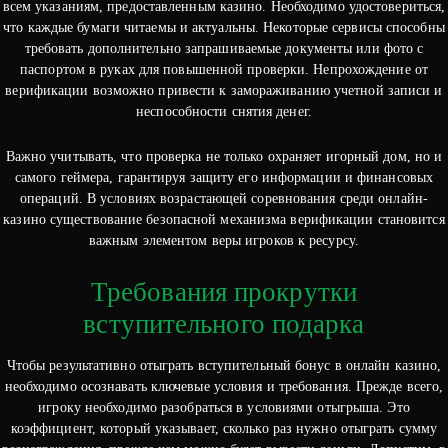
всем указаниям, предоставленным казино. Необходимо удостовериться,
что каждые бумаги читаемы и актуальны. Некоторые сервисы способны
требовать дополнительно запрашиваемые документы или фото с
паспортом в руках для повышенной проверки. Непрохождение от
верификации возможно привести к замораживанию учетной записи и
неспособности снятия денег.
Важно учитывать, что проверка не только охраняет игорный дом, но и
самого геймера, гарантируя защиту его информации и финансовых
операций. В условиях возрастающей соревнования среди онлайн-
казино существование безопасной механизма верификации становится
важным элементом веры игроков к ресурсу.
Требования прокрутки
вступительного подарка
Чтобы результативно отыграть вступительный бонус в онлайн казино,
необходимо осознавать ключевые условия и требования. Прежде всего,
игроку необходимо разобраться в условиями отыгрыша. Это
коэффициент, который указывает, сколько раз нужно отыграть сумму