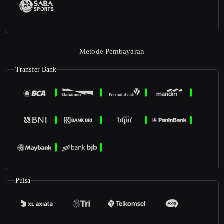
Metode Pembayaran
Transfer Bank
Pulsa