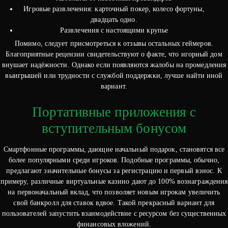
Игровые развлечения: карточный покер, колесо фортуны,
двадцать одно.
Развлечения с настоящими крупье
Помимо, следует присмотреться к отзывы остальных геймеров.
Благоприятные рецензии свидетельствуют о факте, что игорный дом
внушает надёжности. Однако если появляются жалобы на промедления
выигрышей или трудности с службой поддержки, лучше найти иной
вариант.
Портативные приложения с
вступительным бонусом
Смартфонные программы, дающие начальный подарок, становятся все
более популярными среди игроков. Подобные программы, обычно,
предлагают значительные бонусы за регистрацию и первый взнос. К
примеру, различные виртуальные казино дают до 100% вознаграждения
на первоначальный вклад, что позволяет новым игрокам увеличить
свой банкролл для ставок вдвое. Такой прекрасный вариант для
пользователей запустить взаимодействие с ресурсом без существенных
финансовых вложений.