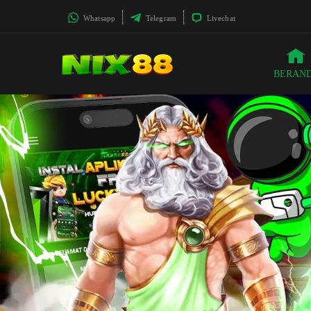
Whatsapp
Telegram
Livechat
BERAN