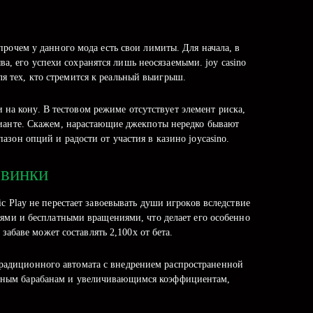
рочем у данного мода есть свои лимиты. Для начала, в
а, его успехи сохранятся лишь неосязаемыми. joy casino
ля тех, кто стремится к реальный выигрыш.
 на кону. В тестовом режиме отсутствует элемент риска,
ианте. Скажем, нарастающие джекпоты нередко бывают
зон опций и радости от участия в казино joycasino.
овинки
c Play не перестает завоевывать души игроков вследствие
лями и бесплатными вращениями, что делает его особенно
абаве может составлять 2,100x от бета.
традиционного автомата с внедрением распространенной
кадным барабанам и увеличивающимся коэффициентам,