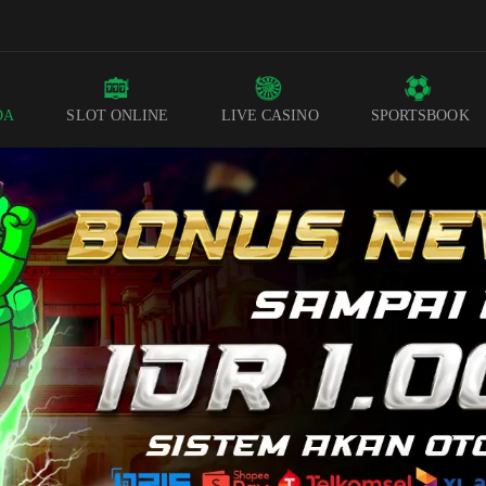
DA
SLOT ONLINE
LIVE CASINO
SPORTSBOOK