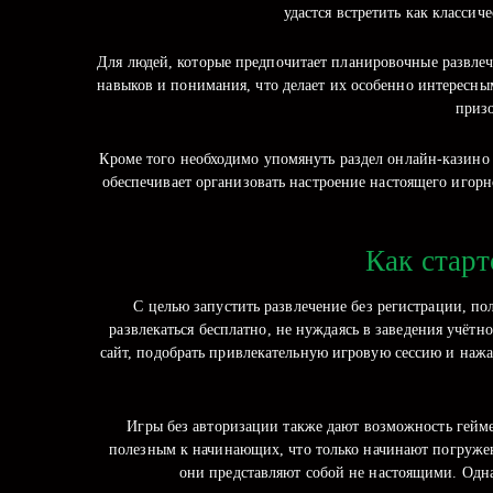
удастся встретить как класси
Для людей, которые предпочитает планировочные развлече
навыков и понимания, что делает их особенно интересны
призо
Кроме того необходимо упомянуть раздел онлайн-казино
обеспечивает организовать настроение настоящего игорн
Как старт
С целью запустить развлечение без регистрации, п
развлекаться бесплатно, не нуждаясь в заведения учёт
сайт, подобрать привлекательную игровую сессию и нажа
Игры без авторизации также дают возможность гейм
полезным к начинающих, что только начинают погружен
они представляют собой не настоящими. Одна