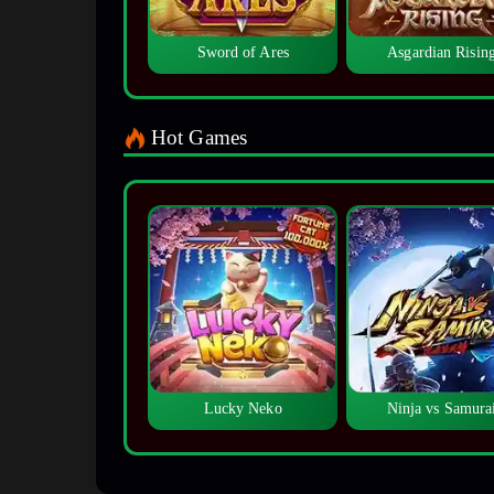
Sword of Ares
Asgardian Risin
Hot Games
Lucky Neko
Ninja vs Samura