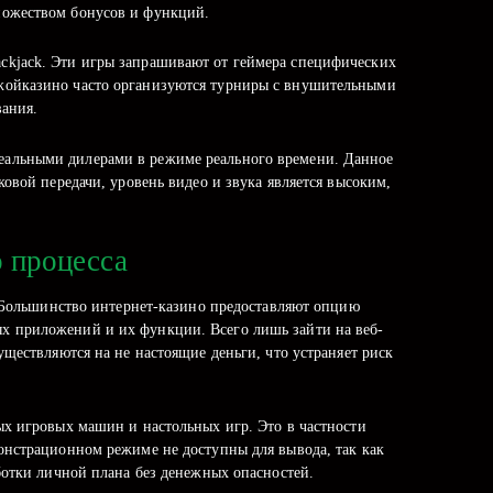
множеством бонусов и функций.
lackjack. Эти игры запрашивают от геймера специфических
 джойказино часто организуются турниры с внушительными
вания.
реальными дилерами в режиме реального времени. Данное
овой передачи, уровень видео и звука является высоким,
о процесса
. Большинство интернет-казино предоставляют опцию
вых приложений и их функции. Всего лишь зайти на веб-
ществляются на не настоящие деньги, что устраняет риск
х игровых машин и настольных игр. Это в частности
онстрационном режиме не доступны для вывода, так как
ботки личной плана без денежных опасностей.