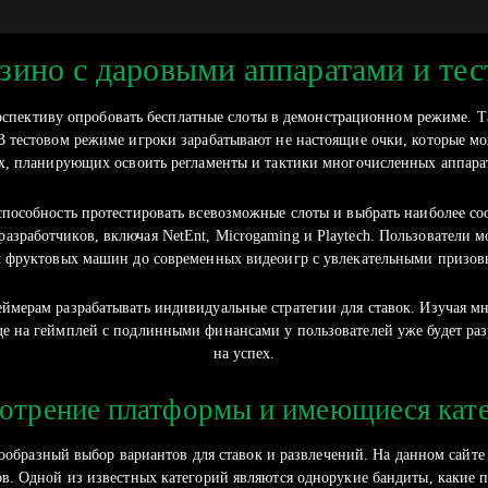
зино с даровыми аппаратами и т
спективу опробовать бесплатные слоты в демонстрационном режиме. Та
 В тестовом режиме игроки зарабатывают не настоящие очки, которые м
х, планирующих освоить регламенты и тактики многочисленных аппарато
способность протестировать всевозможные слоты и выбрать наиболее 
азработчиков, включая NetEnt, Microgaming и Playtech. Пользователи 
 фруктовых машин до современных видеоигр с увлекательными призов
ймерам разрабатывать индивидуальные стратегии для ставок. Изучая 
де на геймплей с подлинными финансами у пользователей уже будет раз
на успех.
отрение платформы и имеющиеся кат
образный выбор вариантов для ставок и развлечений. На данном сайт
нов. Одной из известных категорий являются однорукие бандиты, какие 