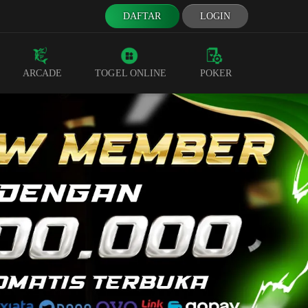
DAFTAR
LOGIN
ARCADE
TOGEL ONLINE
POKER