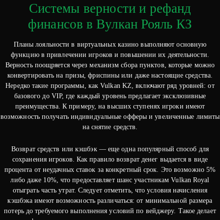
Системы верности и рефанд
финансов в Вулкан Рояль КЗ
Планы лояльности в виртуальных казино выполняют основную
функцию в привлечении игроков и повышении их деятельности.
Верность поощряется через механизм сбора пунктов, которые можно
конвертировать на призы, фриспины или даже настоящие средства.
Нередко такие программы, как Vulkan KZ, включают ряд уровней: от
базового до VIP, где каждый уровень предлагает эксклюзивные
преимущества. К примеру, на высших ступенях игроки имеют
возможность получать индивидуальные офферы и увеличенные лимиты
на снятие средств.
Возврат средств или кэшбэк — еще одна популярный способ для
сохранения игроков. Как правило возврат денег выдается в виде
процента от неудачных ставок за конкретный срок. Это возможно 5%
либо даже 10%, что предоставляет шанс участникам Vulkan Royal
отыграть часть утрат. Следует отметить, что условия начисления
кэшбэка имеют возможность различаться: от минимальной размера
потерь до требуемого выполнения условий по вейджеру. Такое делает