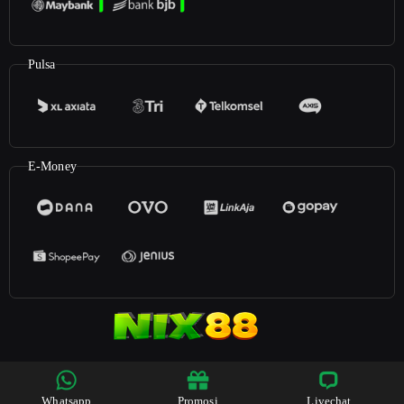
Pulsa
E-Money
©2025
Nix88
. All rights reserved | 18+
Whatsapp
Promosi
Livechat