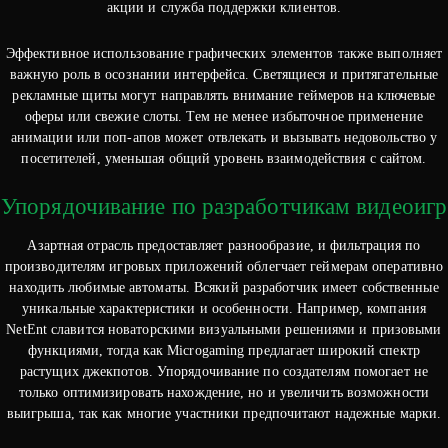
акции и служба поддержки клиентов.
Эффективное использование графических элементов также выполняет
важную роль в осознании интерфейса. Светящиеся и притягательные
рекламные щиты могут направлять внимание геймеров на ключевые
оферы или свежие слоты. Тем не менее избыточное применение
анимации или поп-апов может отвлекать и вызывать недовольство у
посетителей, уменьшая общий уровень взаимодействия с сайтом.
Упорядочивание по разработчикам видеоигр
Азартная отрасль предоставляет разнообразие, и фильтрация по
производителям игровых приложений облегчает геймерам оперативно
находить любимые автоматы. Всякий разработчик имеет собственные
уникальные характеристики и особенности. Например, компания
NetEnt славится новаторскими визуальными решениями и призовыми
функциями, тогда как Microgaming предлагает широкий спектр
растущих джекпотов. Упорядочивание по создателям помогает не
только оптимизировать нахождение, но и увеличить возможности
выигрыша, так как многие участники предпочитают надежные марки.