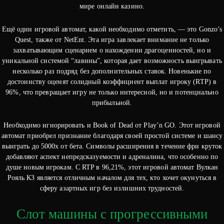
мире онлайн казино.
Ещё один игровой автомат, какой необходимо отметить, — это Gonzo’s
Quest, также от NetEnt. Эта игра завлекает внимание не только
захватывающим сценарием о нахождении драгоценностей, но и
уникальной системой “лавины”, которая дает возможность выигрывать
несколько раз подряд без дополнительных ставок. Новенькие по
достоинству оценят солидный коэффициент выплат игроку (RTP) в
96%, что превращает игру не только интересной, но и потенциально
прибыльной.
Необходимо игнорировать и Book of Dead от Play’n GO. Этот игровой
автомат приобрел признание благодаря своей простой системе и шансу
выиграть до 5000x от бета. Символы расширения в течение фри круток
добавляют аспект непредсказуемости и адреналина, что особенно по
душе новым игрокам. С RTP в 96,21%, этот игровой автомат Вулкан
Рояль КЗ является отличным началом для тех, кто хочет окунуться в
сферу азартных игр без излишних трудностей.
Слот машины с прогрессивными