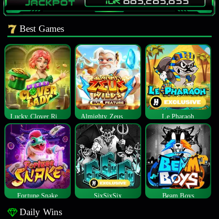
Best Games
Lucky Clover Riches
Almighty Zeus Wilds™
Le Pharaoh
Fortune Snake
SixSixSix
Beam Boys
Daily Wins