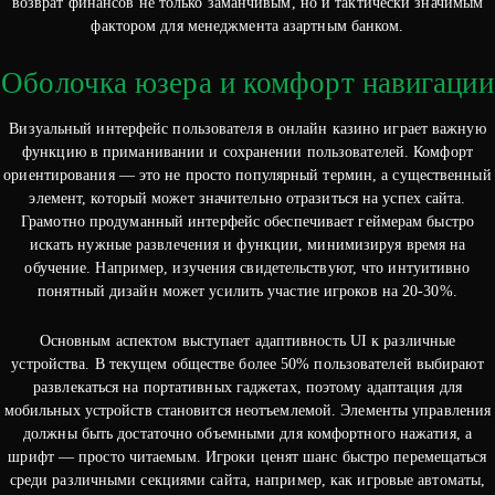
возврат финансов не только заманчивым, но и тактически значимым
фактором для менеджмента азартным банком.
Оболочка юзера и комфорт навигации
Визуальный интерфейс пользователя в онлайн казино играет важную
функцию в приманивании и сохранении пользователей. Комфорт
ориентирования — это не просто популярный термин, а существенный
элемент, который может значительно отразиться на успех сайта.
Грамотно продуманный интерфейс обеспечивает геймерам быстро
искать нужные развлечения и функции, минимизируя время на
обучение. Например, изучения свидетельствуют, что интуитивно
понятный дизайн может усилить участие игроков на 20-30%.
Основным аспектом выступает адаптивность UI к различные
устройства. В текущем обществе более 50% пользователей выбирают
развлекаться на портативных гаджетах, поэтому адаптация для
мобильных устройств становится неотъемлемой. Элементы управления
должны быть достаточно объемными для комфортного нажатия, а
шрифт — просто читаемым. Игроки ценят шанс быстро перемещаться
среди различными секциями сайта, например, как игровые автоматы,