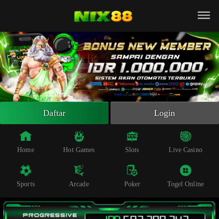
Beranda
Slot Online
Live Casino
Sportsbook
Arcade
Togel Online
Daftar
Login
Poker
Whatsapp
Home
Hot Games
Slots
Live Casino
Telegram
Sports
Arcade
Poker
Togel Online
Livechat