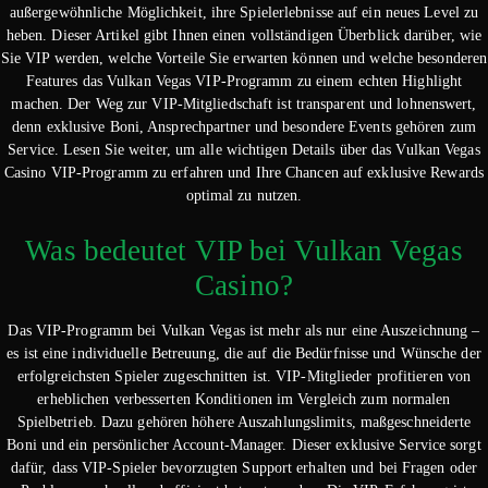
außergewöhnliche Möglichkeit, ihre Spielerlebnisse auf ein neues Level zu
heben. Dieser Artikel gibt Ihnen einen vollständigen Überblick darüber, wie
Sie VIP werden, welche Vorteile Sie erwarten können und welche besonderen
Features das Vulkan Vegas VIP-Programm zu einem echten Highlight
machen. Der Weg zur VIP-Mitgliedschaft ist transparent und lohnenswert,
denn exklusive Boni, Ansprechpartner und besondere Events gehören zum
Service. Lesen Sie weiter, um alle wichtigen Details über das Vulkan Vegas
Casino VIP-Programm zu erfahren und Ihre Chancen auf exklusive Rewards
optimal zu nutzen.
Was bedeutet VIP bei Vulkan Vegas
Casino?
Das VIP-Programm bei Vulkan Vegas ist mehr als nur eine Auszeichnung –
es ist eine individuelle Betreuung, die auf die Bedürfnisse und Wünsche der
erfolgreichsten Spieler zugeschnitten ist. VIP-Mitglieder profitieren von
erheblichen verbesserten Konditionen im Vergleich zum normalen
Spielbetrieb. Dazu gehören höhere Auszahlungslimits, maßgeschneiderte
Boni und ein persönlicher Account-Manager. Dieser exklusive Service sorgt
dafür, dass VIP-Spieler bevorzugten Support erhalten und bei Fragen oder