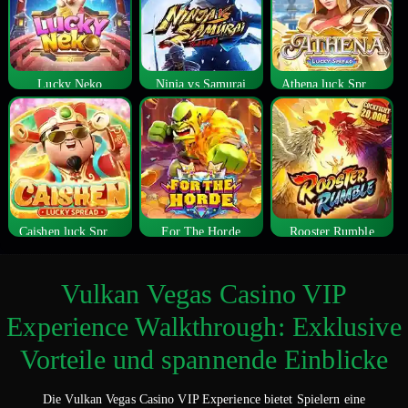
Lucky Neko
Ninja vs Samurai
Athena luck Spread
Caishen luck Spread
For The Horde
Rooster Rumble
Vulkan Vegas Casino VIP
Experience Walkthrough: Exklusive
Vorteile und spannende Einblicke
Die Vulkan Vegas Casino VIP Experience bietet Spielern eine