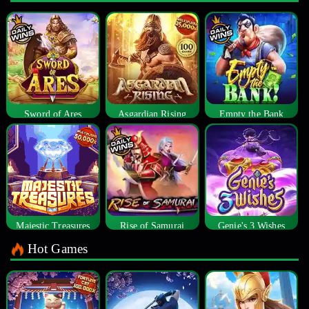
Sword of Ares
Asgardian Rising
Empty the Bank
Majestic Treasures
Rise of Samurai
Genie's 3 Wishes
Hot Games