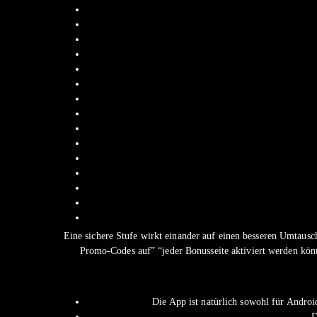
Eine sichere Stufe wirkt einander auf einen besseren Umtaus
Promo-Codes auf” “jeder Bonusseite aktiviert werden könn
Die App ist natürlich sowohl für Androi
D