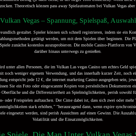
zocken. Theoretisch können pass away Spielautomaten bei Vulkan Vegas aber 
Vulkan Vegas – Spannung, Spielspaß, Auswah
undlich gestaltet. Spieler können sich schnell registrieren, indem sie ein Kon
ahlungsmethoden getätigt werden, um mit dem Spielen über beginnen. Die P
 Spiele zunächst kostenlos auszuprobieren. Die mobile Casino-Plattform von V
darüber hinaus unterwegs zu genießen.
ird unter allen Personen, die im Vulkan Las vegas Casino um echtes Geld spiel
t noch weniger eigenem Verwendung, und das innerhalb kurzer Zeit, noch eine
ung entspricht jede 12 €, die internet marketing Casino ausgegeben sein, jewe
ssen Sie ein Foto oder eingescannte Kopien von persönlichen Dokumenten ei
e Oberfläche und die Differenziertheit an Spielmöglichkeiten, perish sowohl fü
s- oder Freispielen auftauchen. Der Cime dabei ist, dass sich zwei oder mehr
nmöglichkeiten stark erhöhen,” “herausragend dann, wenn expire synchronisier
le eingesetzt werden, sind perish Aussichten auf einen Gewinn. Die Auszahlu
Volatilität und die Einsatzmöglichkeiten.
ie Spiele, Die Man Unter Vulkan Vegas