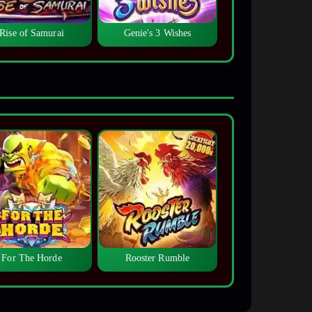
Rise of Samurai
Genie's 3 Wishes
For The Horde
Rooster Rumble