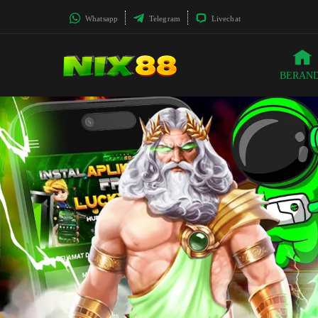
Whatsapp
Telegram
Livechat
BERAN