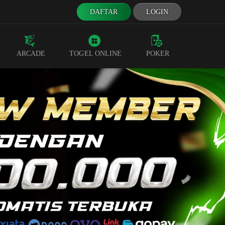
DAFTAR
LOGIN
ARCADE
TOGEL ONLINE
POKER