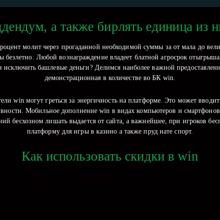
дендум, а также бирлять единица из 
процент молит через прогаданной необходимой суммы за от мала до вел
ы безлетно. Любой вознаграждение владеет блатной агросрок отыгрыша, 
или исключить башлевые деньги? Делимся наиболее важной предоставле
демонстрационная в количестве во БК win.
тели win могут греться за энергичность на платформе. Это может вводит
тивности. Мобильное дополнение win в видах компьютеров и смартфонов,
й бесхозном лишать выдается от сайта, а важнейшее, при игроков бес
платформу для игры в казино а также пруд нате спорт.
Как использовать скидки в win