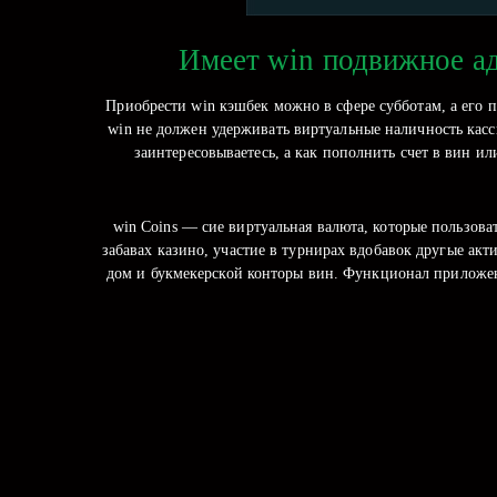
Имеет win подвижное ад
Приобрести win кэшбек можно в сфере субботам, а его 
win не должен удерживать виртуальные наличность касс
заинтересовываетесь, а как пополнить счет в вин 
win Coins — сие виртуальная валюта, которые пользова
забавах казино, участие в турнирах вдобавок другые ак
дом и букмекерской конторы вин. Функционал приложени