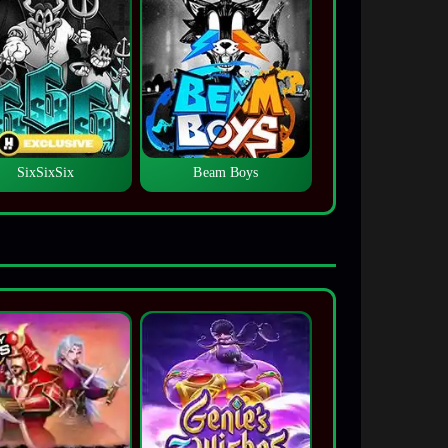
SixSixSix
Beam Boys