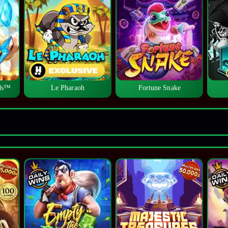
lds™
Le Pharaoh
Fortune Snake