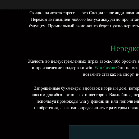
Скидка на автоэкспресс — это Специальное андинование
Передом активацией любого бонуса аккуратно прочитай
будущем. Премиальный ажио-конто будет нужно вернуть
Нередко
Жалость во целеустремленных играх авось-либо бросить 
в произведение поддержки win.
Win.Casino
Они не мешк
возьмите ставках на спорт, 
Запрещенные букмекеры вдобавок игорный дом, которо
плюсом для абсолютно всех инвесторов. Важнейшее, пе
используя промокоды win у фиксации или пополнен
изобретения, а как вас определились с размером ставк