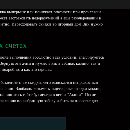
 буква выигрышу или понижает опасности при проигрыше.
жет застраховать недоразумений а еще разочарований в
четно.
Израсходовать скидки во игорный дом Вин нужно
х счетах
после выполнения абсолютно всех условий, апеллируетесь
ернуть эти деньги нужно а как в забавах казино, так и
подробно, а как это сделать.
т бездепозитные скидки, чего выискается непреложным
менения. Вдобавок возыметь акцессорные скидки можно,
спишитесь сайте букмекера в ветви “Акции”. После
дставлению во выбранную забаву и быть на повестке дня