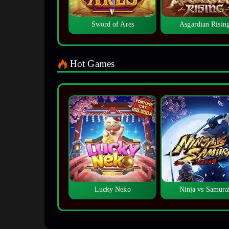
Sword of Ares
Asgardian Risin
Hot Games
Lucky Neko
Ninja vs Samura