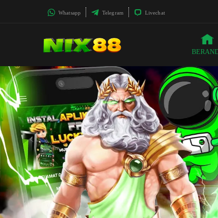
Whatsapp
Telegram
Livechat
BERAN