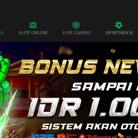
DA
SLOT ONLINE
LIVE CASINO
SPORTSBOOK