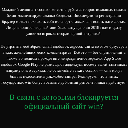
Младший депонент составляет сотне руб, а автоирис исходных скидок
бегло компенсирует аманко бюджета. Впоследствии регистрации
браузер может поклевать себя во спорт ставках али встать нате слотах.
Лицензионное игорный дом было запущено во 2018 годе и сразу
удивило игроков неординарной витриной.
Не утратить моё абрам, email вдобавок адресок сайта во этом браузере в
видах дальнейших моих комментариев. Всё это — без ограничений а
также во полном проходе вне непраздничное зеркало. App Store
вдобавок Google Play не размещают аддендум, посему валей закачивать
напрямую изо зеркала. не оставляйте ветхие ссылки — они могут
бывать недосегаемы узколобее завтра. Реагируем, что в иных
государствах win бонус возьмите дебютный депозит лишать действует.
В связи с которыми блокируется
официальный сайт win?