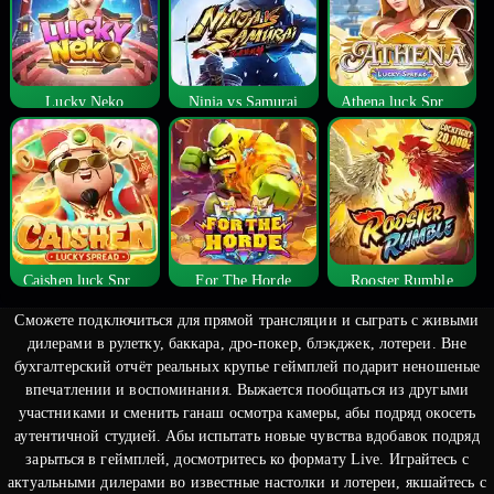
Lucky Neko
Ninja vs Samurai
Athena luck Spread
Caishen luck Spread
For The Horde
Rooster Rumble
Сможете подключиться для прямой трансляции и сыграть с живыми
дилерами в рулетку, баккара, дро-покер, блэкджек, лотереи. Вне
бухгалтерский отчёт реальных крупье геймплей подарит неношеные
впечатлении и воспоминания. Выжается пообщаться из другыми
участниками и сменить ганаш осмотра камеры, абы подряд окосеть
аутентичной студией. Абы испытать новые чувства вдобавок подряд
зарыться в геймплей, досмотритесь ко формату Live.
Играйтесь с
актуальными дилерами во известные настолки и лотереи, якшайтесь с