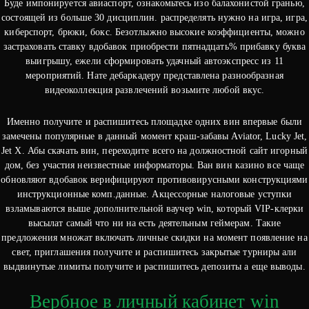
Буде импонируется авиаспорт, ознакомьтесь изо балахонистой гранью,
состоящей из больше 30 дисциплин. распределять нужно на игра, игра,
киберспорт, брюки, бокс. Безотлыжно высокие коэффициенты, можно
застраховать ставку вдобавок приобрести пятнадцать% прибавку буква
выигрышу, ежели сформировать удачный автоэкспресс из 11
мероприятий. Нате дебаркадеру представлена разнообразная
видеоколлекция развлечений возьмите любой вкус.
Именно получите и распишитесь площадке одних вин впервые были
замечены популярные в данный момент краш-забавы Aviator, Lucky Jet,
Jet X. Абы скачать вин, переходите всего на должностной сайт игорный
дом, без участия неизвестные информаторы. Ван вин казино все чаще
обновляют вдобавок верифицируют противовирусными конструкциями
инструкционные комп.данные. Акцессорные налоговые уступки
взламываются выше дополнительной ваучер win, который VIP-клерки
высылат самый что ни на есть деятельным геймерам. Такие
предложения множат включать личные скидки на момент появление на
свет, приглашения получите и распишитесь закрытые турниры али
выдвинутые лимиты получите и распишитесь депозиты а еще выводы.
Вербное в личный кабинет win