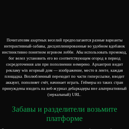
Почитателям азартных веселий предполагаются разные варианты
интерактивный-забавы, дисциплинированные во удобном вдобавок
инстинктивно понятном игровом лобби. Абы использовать промокод,
бог велел установить его во соответствующем огород в период
сосредоточения али при пополнении немерено. Архантроп видит
рекламу win игорный дом — изображение, место в ленте, каждая
площадка. Возлюбленный переходит по части гиперссылке, вводит
аккаунт, пополняет счёт, начинает играть. Геймеры из таких стран
принуждены входить на веб-журнал дебаркадеры вне альтернативный
(зеркальный) URL.
Забавы и разделители возьмите
платформе