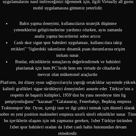
uygulamalarını nasıl indireceğinizi öğrenmek için, ilgili Virtually all guess
mobil uygulamasına gitmeniz yeterlidir.
Bahis yapma deneyimi, kullanıcıların stratejik düşünme
yeteneklerini geliştirmelerine yardımcı olurken, aynı zamanda
analiz yapma becerilerini sobre artırır.
Canlı skor sigue spor bahisleri uygulaması, kullanıcılara takip
ettikleri” “liglerdeki takımların dinamik puan durumlarına erişim
imkanı sunar.
Bunlar, etkinliklerin sonuçlarını değerlendirmek ve bahisleri
planlamak için hem PC’lerde hem em virtude de cihazlarda
mevcut olan mükemmel araçlardır.
Platform, üst düzey oyun sağlayıcılarıyla yaptığı ortaklıklar sayesinde yüksek
kaliteli grafikleri sigue sürükleyici deneyimleri assurée eder. Türkiye’nin a
respeito de başarılı kulüpleri, 1959’dan bu yana neredeyse tüm lig
şampiyonluğunu” “kazanan” “Galatasaray, Fenerbahçe, Beşiktaş empieza
Trabzonspor’dur. Oyun, içeriği taze ve ilgi çekici tutmak için düzenli olarak
sobre en yeni position makineleri empieza sınırlı süreli etkinlikler sunar. Tüm
bu içeriklerin ulaşımı için tek yapmanız gereken, 1xbet Türkiye üstünden
1xbet spor bahisleri oradan da 1xbet canlı bahis butonundan devam
etmektedir.