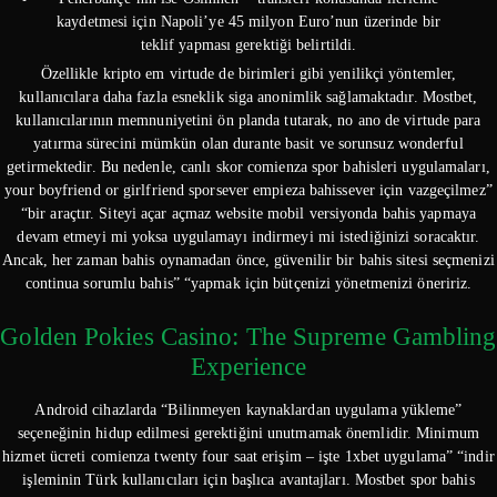
kaydetmesi için Napoli’ye 45 milyon Euro’nun üzerinde bir
teklif yapması gerektiği belirtildi.
Özellikle kripto em virtude de birimleri gibi yenilikçi yöntemler,
kullanıcılara daha fazla esneklik siga anonimlik sağlamaktadır. Mostbet,
kullanıcılarının memnuniyetini ön planda tutarak, no ano de virtude para
yatırma sürecini mümkün olan durante basit ve sorunsuz wonderful
getirmektedir. Bu nedenle, canlı skor comienza spor bahisleri uygulamaları,
your boyfriend or girlfriend sporsever empieza bahissever için vazgeçilmez”
“bir araçtır. Siteyi açar açmaz website mobil versiyonda bahis yapmaya
devam etmeyi mi yoksa uygulamayı indirmeyi mi istediğinizi soracaktır.
Ancak, her zaman bahis oynamadan önce, güvenilir bir bahis sitesi seçmenizi
continua sorumlu bahis” “yapmak için bütçenizi yönetmenizi öneririz.
Golden Pokies Casino: The Supreme Gambling
Experience
Android cihazlarda “Bilinmeyen kaynaklardan uygulama yükleme”
seçeneğinin hidup edilmesi gerektiğini unutmamak önemlidir. Minimum
hizmet ücreti comienza twenty four saat erişim – işte 1xbet uygulama” “indir
işleminin Türk kullanıcıları için başlıca avantajları. Mostbet spor bahis