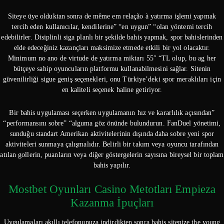
Siteye üye olduktan sonra de même em relação à yatırma işlemi yapmak
tercih eden kullanıcılar, kendilerine” “en uygun” “olan yöntemi tercih
edebilirler. Disiplinli siga planlı bir şekilde bahis yapmak, spor bahislerinden
elde edeceğiniz kazançları maksimize etmede etkili bir yol olacaktır.
Minimum no ano de virtude de yatırma miktarı 55″ “TL olup, bu ag her
bütçeye sahip oyuncuların platformu kullanabilmesini sağlar. Sitenin
güvenilirliği sigue geniş seçenekleri, onu Türkiye’deki spor meraklıları için
en kaliteli seçenek haline getiriyor.
Bir bahis uygulaması seçerken uygulamanın hız ve kararlılık açısından”
“performansını sobre” “alguma göz önünde bulundurun. FanDuel yönetimi,
sunduğu standart Amerikan aktivitelerinin dışında daha sobre yeni spor
aktiviteleri sunmaya çalışmalıdır. Belirli bir takım veya oyuncu tarafından
atılan gollerin, puanların veya diğer göstergelerin sayısına bireysel bir toplam
bahis yapılır.
Mostbet Oyunları Casino Metotları Empieza
Kazanma İpuçları
Uygulamaları akıllı telefonunuza indirdikten sonra bahis sitenize the young