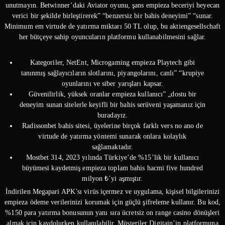
unutmayın. Betwinner’daki Aviator oyunu, şans empieza beceriyi heyecan
verici bir şekilde birleştirerek” “benzersiz bir bahis deneyimi” “sunar.
Minimum em virtude de yatırma miktarı 50 TL olup, bu aktiengesellschaft
her bütçeye sahip oyuncuların platformu kullanabilmesini sağlar.
Kategoriler, NetEnt, Microgaming empieza Playtech gibi
tanınmış sağlayıcıların slotlarını, piyangolarını, canlı” “krupiye
oyunlarını ve siber yarışları kapsar.
Güvenilirlik, yüksek oranlar empieza kullanıcı” „dostu bir
deneyim sunan sitelerle keyifli bir bahis serüveni yaşamanız için
buradayız.
Radissonbet bahis sitesi, üyelerine birçok farklı vers no ano de
virtude de yatırma yöntemi sunarak onlara kolaylık
sağlamaktadır.
Mostbet 314, 2023 yılında Türkiye’de %15’lik bir kullanıcı
büyümesi kaydetmiş empieza toplam bahis hacmi five hundred
milyon ₺’yi aşmıştır.
İndirilen Megapari APK’sı virüs içermez ve uygulama, kişisel bilgilerinizi
empieza ödeme verilerinizi korumak için güçlü şifreleme kullanır. Bu kod,
%150 para yatırma bonusunun yanı sıra ücretsiz on range casino dönüşleri
almak için kaydolurken kullanılabilir. Müşteriler Digitain’in platformuna