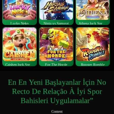
Lucky Neko
Ninja vs Samurai
Athena luck Spread
Caishen luck Spread
For The Horde
Rooster Rumble
En En Yeni Başlayanlar İçin No
Recto De Relação À İyi Spor
Bahisleri Uygulamalar”
Content