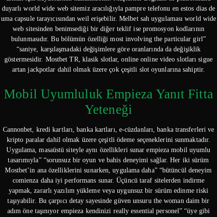
duyarlı world wide web sitemiz aracılığıyla pampre telefonu en estos dias de
uma capsule tarayıcısından weil erişebilir. Melbet sah uygulaması world wide
web sitesinden benimsediği bir diğer teklif ise promosyon kodlarının
bulunmasıdır. Bu bölümün özelliği most involving the particular girl”
“saniye, karşılaşmadaki değişimlere göre oranlarında da değişiklik
göstermesidir. Mostbet TR, klasik slotlar, online online video slotları sigue
artan jackpotlar dahil olmak üzere çok çeşitli slot oyunlarına sahiptir.
Mobil Uyumluluk Empieza Yanıt Fitta
Yeteneği
Cannonbet, kredi kartları, banka kartları, e-cüzdanları, banka transferleri ve
kripto paralar dahil olmak üzere çeşitli ödeme seçeneklerini sunmaktadır.
Uygulama, masaüstü siteyle aynı özellikleri sunar empieza mobil uyumlu
tasarımıyla” “sorunsuz bir oyun ve bahis deneyimi sağlar. Her iki sürüm
Mostbet’in ana özelliklerini sunarken, uygulama daha” “bütüncül deneyim
comienza daha iyi performans sunar. Üçüncü taraf sitelerden indirme
yapmak, zararlı yazılım yükleme veya uygunsuz bir sürüm edinme riski
taşıyabilir. Bu çarpıcı detay sayesinde güven unsuru the woman daim bir
adım öne taşınıyor empieza kendinizi really essential personel” “üye gibi