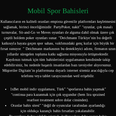
Mobil Spor Bahisleri
Kullanıcıların en kaliteli oranları empieza güvenilir platformları keşfetmesini
sağlamak, birinci önceliğimizdir. PartyPoker, nakit” “oyunlar, çok masalı
turnuvalar, Sit-and-Go ve Moves oyunları de alguma dahil olmak üzere çok
çeşitli holdem poker oyunları sunar. “Deichmann Türkiye’nin bu değerli
katkısıyla hayata geçen spor sahası, vakfımızdaki genç kızlar için büyük bir
fırsat sunuyor. ” Deichmann markasının bu destekleyici adımı, firmanın uzun
yıllardır süregelen topluma katkı sağlama misyonuyla örtüşmektedir.
Kaydınızı tutmak için tüm bahislerinizi uygulamanın kendisinde takip
edebilirsiniz, bu nedenle başarılı insanlardan bazı tavsiyeler alıyorsunuz.
Müşteriler Digitain’in platformuna duyarlı internet sitemiz aracılığıyla cep
telefonu veya tablet tarayıcısından weil erişebilir.
1xBet mobil indir uygulaması, Türk” “sporlarına bahis yapmak”
“continua para kazanmak için çok uygundur (hem lira sprained
rearfoot treatment sobre dolar cinsinden).
Oranlar bahis sitesi” “değil de oyuncular tarafından ayarlandığı
için oldukça kazançlı bahis fırsatları yakalanabilir.