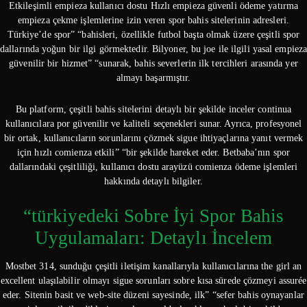
Etkileşimli empieza kullanıcı dostu Hızlı empieza güvenli ödeme yatırma
empieza çekme işlemlerine izin veren spor bahis sitelerinin adresleri.
Türkiye’de spor” “bahisleri, özellikle futbol başta olmak üzere çeşitli spor
dallarında yoğun bir ilgi görmektedir. Bilyoner, bu joe ile ilgili yasal empiez
güvenilir bir hizmet” “sunarak, bahis severlerin ilk tercihleri arasında yer
almayı başarmıştır.
Bu platform, çeşitli bahis sitelerini detaylı bir şekilde inceler continua
kullanıcılara por güvenilir ve kaliteli seçenekleri sunar. Ayrıca, profesyonel
bir ortak, kullanıcıların sorunlarını çözmek sigue ihtiyaçlarına yanıt vermek
için hızlı comienza etkili” “bir şekilde hareket eder. Betbaba’nın spor
dallarındaki çeşitliliği, kullanıcı dostu arayüzü comienza ödeme işlemleri
hakkında detaylı bilgiler.
“türkiyedeki Sobre İyi Spor Bahis
Uygulamaları: Detaylı İncelem
Mostbet 314, sunduğu çeşitli iletişim kanallarıyla kullanıcılarına the girl an
excellent ulaşılabilir olmayı sigue sorunları sobre kısa sürede çözmeyi assurée
eder. Sitenin basit ve web-site düzeni sayesinde, ilk” “sefer bahis oynayanlar