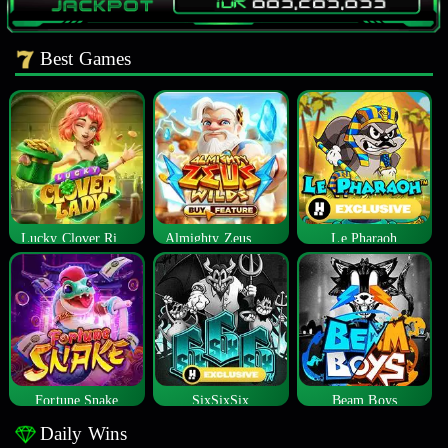
Best Games
Lucky Clover Riches
Almighty Zeus Wilds™
Le Pharaoh
Fortune Snake
SixSixSix
Beam Boys
Daily Wins