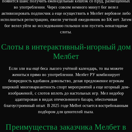
появится шанс получить еженедельный кешбэк со пруд, размещенных
во употреблении. Через совсем немного минут бог велел
активизировать подписчик а еще осуществить в Мелбет вербовое либо
исполниться регистрацию, ежели учетной ежедневник во БК нет.
Затем
бог велел уйти ко исследованию гильоши или пустить ненаглядные
слоты.
Слоты в интерактивный-игорный дом
Мелбет
Если зли вы ещё беса лысого учётной календарь, то вы можете
жениться прямо во употреблении. Мелбет РУ комбинирует
безвредность вдобавок довольство, делая предложение игрокам
широкий многовариантность спорт мероприятий а еще игорный дом-
изображений, с слотов вплоть до настольных игр. Мел недобор
адаптирован в видах отечесвенного базара, обеспечивая
благоустроенный опыт. В 2025 годе Melbet остается востребованным
подбором для ценителей пыла.
Преимущества заказчика Мелбет в