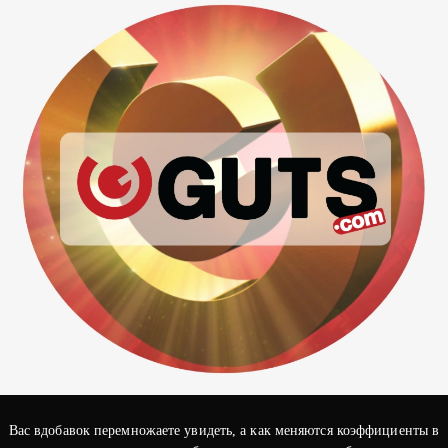
Вас вдобавок перемножаете увидеть, а как меняются коэффициенты в