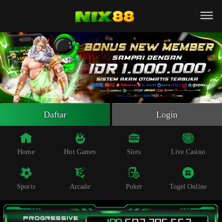
Beranda
Slot Online
Live Casino
Sportsbook
Arcade
Togel Online
Daftar
Login
Poker
Whatsapp
Home
Hot Games
Slots
Live Casino
Telegram
Sports
Arcade
Poker
Togel Online
Livechat