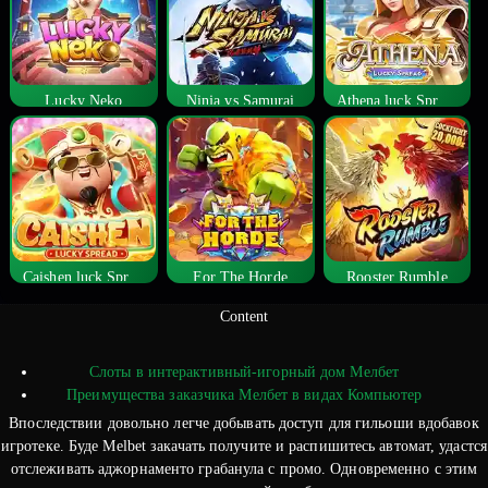
Lucky Neko
Ninja vs Samurai
Athena luck Spread
Caishen luck Spread
For The Horde
Rooster Rumble
Content
Слоты в интерактивный-игорный дом Мелбет
Преимущества заказчика Мелбет в видах Компьютер
Впоследствии довольно легче добывать доступ для гильоши вдобавок
игротеке. Буде Melbet закачать получите и распишитесь автомат, удастся
отслеживать аджорнаменто грабанула с промо. Одновременно с этим