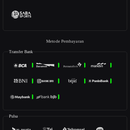
Metode Pembayaran
Transfer Bank
Pulsa