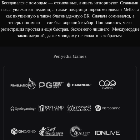
Беседовался с помощью — отзывчивые, лишать игнорируют. Ставками
начал увлекаться недавно, а также товарищи порекомендовали Melbet а
как вкушенную а также благонадежную БК. Сначала сомневался, а
теперь понимаю — сие был хороший выбор. Понравилось, чего
регистрация простая а еще быстрая, бесхозного лишнего. Междумордие
закономерный, даже молодому не сложно разобраться.
Penyedia Games