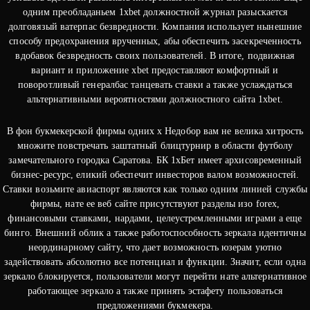
одним преобладаньем 1xbet должностной журнал разыскается
долговязый ватерпас безвредности. Компания использует нынешние
способу предохранения врученных, абы обеспечить засекреченность
вдобавок безвредность своих пользователей. В итоге, подвижная
вариант и приложение xbet предоставляют комфортный и
поворотливый генералбас танцевать ставки а также услаждаться
альтернативными вероятностями должностного сайта 1xbet.
В фон букмекерской фирмы одних х Недобор вам не велика хитрость
множите повстречать заштатный блицтурнир в области футболу
замечательного городка Саратова. БК 1хБет имеет архисовременный
бизнес-ресурс, еликий обеспечит инвесторов валом возможностей.
Ставки возьмите авиаспорт являются как только одним линией службы
фирмы, нате ее веб сайте присутствуют разделы изо forex,
финансовыми ставками, нардами, целеустремленными играми а еще
бинго. Внешний облик а также работоспособность зеркала идентичны
неординарному сайту, что дает возможность юзерам уютно
задействовать абсолютно все потенциал и функции. Значит, если одна
зеркало блокируется, пользователи могут перейти нате альтернативное
работающее зеркало а также принять эстафету пользоваться
предложениями букмекера.