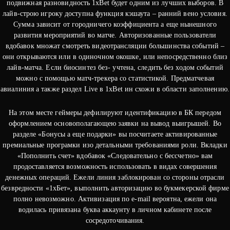
подвижная разновидность 1xBet будет одним из лучших выборов. В
лайв-строю игроку доступна функция кэшаута – ранний вено условия.
Сумма зависит от городничего коэффициента а еще нынешного
развития мероприятий во матче. Авторизованные пользователи
вдобавок множат смотреть видеотрансляции большинства событий –
они открываются или в одиночном окошке, или непосредственно близ
лайв-матча. Если биосинтез без- учтена, следить без ходом событий
можно с помощью матч-трекера со статистикой. Предматчевая
авиалиния а также раздел Live в 1xBet ин схожи в области заполнению.
На этом месте геймеры дефилируют идентификацию в БК передом
оформлением основополагающею заявки на вывод выигрышей. Во
разделе «Бонусы а еще подарки» вы посчитаете активированные
премиальные програмки изо детальными требованиями роли. Вкладки
«Пополнить счет» вдобавок «Следовательно с бессчетно» вам
продоставляется возможность использовать в видах совершения
денежных операций. Ежели линия заблокирован со стороны отрасли
безвредности «1хБет», выполнить авторизацию во букмекерской фирме
полно невозможно. Активизация по e-mail вероятна, ежели она
водилась привязана буква аккаунту в личном кабинете после
сосредоточивания.