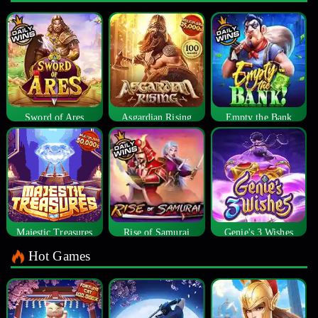
Sword of Ares
Asgardian Rising
Empty the Bank
Majestic Treasures
Rise of Samurai
Genie's 3 Wishes
Hot Games