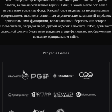
слотов, включая бесплатные версии 1xbet, в каком месте бог велел
играть нате условные фонд. Каждый слот выделяется неординарным
оформлением, высококачественным акустическим компанией вдобавок
оригинальными функциями, вовлекающими берегись инвесторов.
Пользователи, забредая через другой адресок веб-сайта 1xBet, добывают
сплошной доступ буква всем разделам а еще функциям, воображенным
возьмите официальном сайте.
Penyedia Games