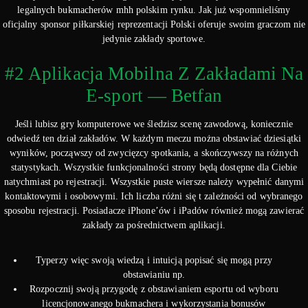
legalnych bukmacherów mhh polskim rynku. Jak już wspomnieliśmy
oficjalny sponsor piłkarskiej reprezentacji Polski oferuje swoim graczom nie
jedynie zakłady sportowe.
#2 Aplikacja Mobilna Z Zakładami Na
E-sport — Betfan
Jeśli lubisz gry komputerowe we śledzisz scenę zawodową, koniecznie
odwiedź ten dział zakładów. W każdym meczu można obstawiać dziesiątki
wyników, począwszy od zwycięzcy spotkania, a skończywszy na różnych
statystykach. Wszystkie funkcjonalności strony będą dostępne dla Ciebie
natychmiast po rejestracji. Wszystkie puste wiersze należy wypełnić danymi
kontaktowymi i osobowymi. Ich liczba różni się t zależności od wybranego
sposobu rejestracji. Posiadacze iPhone’ów i iPadów również mogą zawierać
zakłady za pośrednictwem aplikacji.
Typerzy więc swoją wiedzą i intuicją popisać się mogą przy
obstawianiu np.
Rozpocznij swoją przygodę z obstawianiem esportu od wyboru
licencjonowanego bukmachera i wykorzystania bonusów