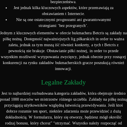
bezpieczeństwa.
Jest jednak kilka kluczowych aspektów, które przemawiają za
obstawianiem t Internecie.
Nie są one ostatecznymi prognozami ani gwarantowanymi
strategiami ‘bez przegranych’.
Jednym z kluczowych elementów w ofercie bukmachera Betcris są zakłady na
piłkę nożną. Dostępność najważniejszych lig piłkarskich in order to ważna
zaleta, jednak za tym muszą iść również konkrety, a tych t Betcris z
pewnością nie brakuje. Obstawianie piłki nożnej, in order to przede
wszystkim możliwość wytypowania zwycięzcy, jednak obecnie przy rosnącej
konkurencji na rynku zakładów bukmacherskich gracze poszukują również
innowacji.
Legalne Zakłady
Jest to najbardziej rozbudowana kategoria zakładów, która obejmuje średnio
ponad 1000 meczów we mistrzostw różnego szczebla. Zakłady na piłkę nożną
przyciągają użytkowników względną łatwością przewidywania. Jeśli ktoś
dobrze rozumie ten sport, niektóre zdarzenia może przewidzieć z dużą
dokładnością. W formularzu, który się otworzy, będziesz mógł określić
rodzaj bonusu, który chcesz” “otrzymać. Wszystko należy rozpocząć od