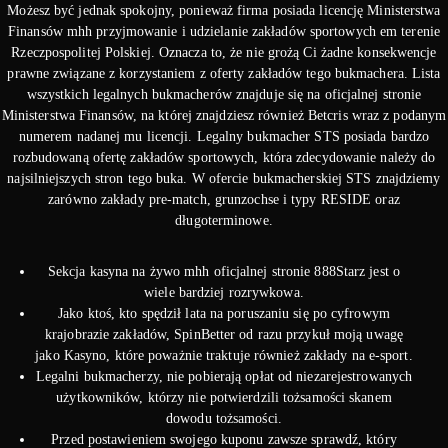
Możesz być jednak spokojny, ponieważ firma posiada licencję Ministerstwa
Finansów mhh przyjmowanie i udzielanie zakładów sportowych em terenie
Rzeczpospolitej Polskiej. Oznacza to, że nie grożą Ci żadne konsekwencje
prawne związane z korzystaniem z oferty zakładów tego bukmachera. Lista
wszystkich legalnych bukmacherów znajduje się na oficjalnej stronie
Ministerstwa Finansów, na której znajdziesz również Betcris wraz z podanym
numerem nadanej mu licencji. Legalny bukmacher STS posiada bardzo
rozbudowaną ofertę zakładów sportowych, która zdecydowanie należy do
najsilniejszych stron tego buka. W ofercie bukmacherskiej STS znajdziemy
zarówno zakłady pre-match, grunzochse i typy RESIDE oraz
długoterminowe.
Sekcja kasyna na żywo mhh oficjalnej stronie 888Starz jest o
wiele bardziej rozrywkowa.
Jako ktoś, kto spędził lata na poruszaniu się po cyfrowym
krajobrazie zakładów, SpinBetter od razu przykuł moją uwagę
jako Kasyno, które poważnie traktuje również zakłady na e-sport.
Legalni bukmacherzy, nie pobierają opłat od niezarejestrowanych
użytkowników, którzy nie potwierdzili tożsamości skanem
dowodu tożsamości.
Przed postawieniem swojego kuponu zawsze sprawdź, który