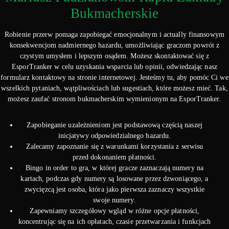
Bukmacherskie
Robienie przerw pomaga zapobiegać emocjonalnym i actually finansowym
konsekwencjom nadmiernego hazardu, umożliwiając graczom powrót z
czystym umysłem i lepszym osądem. Możesz skontaktować się z
EsporTranker w celu uzyskania wsparcia lub opinii, odwiedzając nasz
formularz kontaktowy na stronie internetowej. Jesteśmy tu, aby pomóc Ci we
wszelkich pytaniach, wątpliwościach lub sugestiach, które możesz mieć. Tak,
możesz zaufać stronom bukmacherskim wymienionym na EsporTranker.
Zapobieganie uzależnieniom jest podstawową częścią naszej
inicjatywy odpowiedzialnego hazardu.
Zalecamy zapoznanie się z warunkami korzystania z serwisu
przed dokonaniem płatności.
Bingo in order to gra, w której gracze zaznaczają numery na
kartach, podczas gdy numery są losowane przez dzwoniącego, a
zwycięzcą jest osoba, która jako pierwsza zaznaczy wszystkie
swoje numery.
Zapewniamy szczegółowy wgląd w różne opcje płatności,
koncentrując się na ich opłatach, czasie przetwarzania i funkcjach