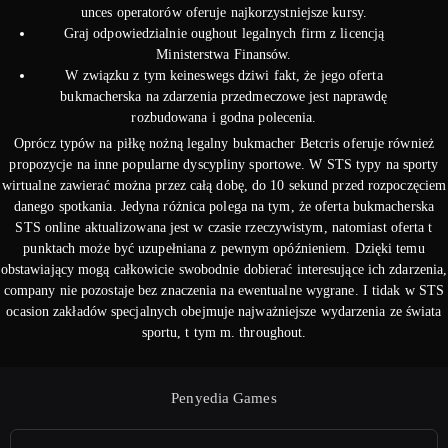
unces operatorów oferuje najkorzystniejsze kursy.
Graj odpowiedzialnie oughout legalnych firm z licencją
Ministerstwa Finansów.
W związku z tym keineswegs dziwi fakt, że jego oferta
bukmacherska na zdarzenia przedmeczowe jest naprawdę
rozbudowana i godna polecenia.
Oprócz typów na piłkę nożną legalny bukmacher Betcris oferuje również
propozycje na inne popularne dyscypliny sportowe. W STS typy na sporty
wirtualne zawierać można przez całą dobę, do 10 sekund przed rozpoczęciem
danego spotkania. Jedyna różnica polega na tym, że oferta bukmacherska
STS online aktualizowana jest w czasie rzeczywistym, natomiast oferta t
punktach może być uzupełniana z pewnym opóźnieniem. Dzięki temu
obstawiający mogą całkowicie swobodnie dobierać interesujące ich zdarzenia,
company nie pozostaje bez znaczenia na ewentualne wygrane. I tidak w STS
ocasion zakładów specjalnych obejmuje najważniejsze wydarzenia ze świata
sportu, t tym m. throughout.
Penyedia Games