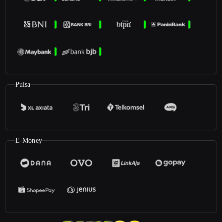
Pulsa
E-Money