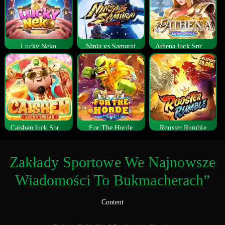
Lucky Neko
Ninja vs Samurai
Athena luck Spread
Caishen luck Spread
For The Horde
Rooster Rumble
Zakłady Sportowe We Najnowsze
Wiadomości To Bukmacherach”
Content