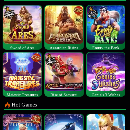
Sword of Ares
Asgardian Rising
Empty the Bank
Majestic Treasures
Rise of Samurai
Genie's 3 Wishes
Hot Games