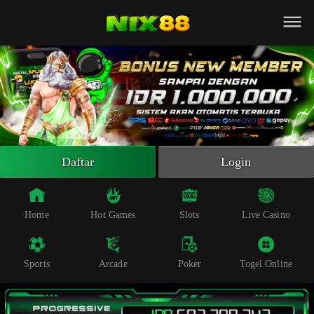
Beranda
Slot Online
Live Casino
Sportsbook
Arcade
Togel Online
Daftar
Login
Poker
Whatsapp
Home
Hot Games
Slots
Live Casino
Telegram
Sports
Arcade
Poker
Togel Online
Livechat