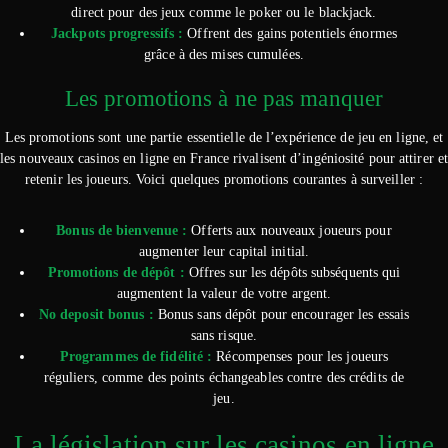
direct pour des jeux comme le poker ou le blackjack.
Jackpots progressifs :
Offrent des gains potentiels énormes
grâce à des mises cumulées.
Les promotions à ne pas manquer
Les promotions sont une partie essentielle de l’expérience de jeu en ligne, et
les nouveaux casinos en ligne en France rivalisent d’ingéniosité pour attirer e
retenir les joueurs. Voici quelques promotions courantes à surveiller :
Bonus de bienvenue :
Offerts aux nouveaux joueurs pour
augmenter leur capital initial.
Promotions de dépôt :
Offres sur les dépôts subséquents qui
augmentent la valeur de votre argent.
No deposit bonus :
Bonus sans dépôt pour encourager les essais
sans risque.
Programmes de fidélité :
Récompenses pour les joueurs
réguliers, comme des points échangeables contre des crédits de
jeu.
La législation sur les casinos en ligne