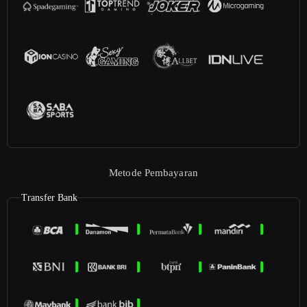
Metode Pembayaran
Transfer Bank