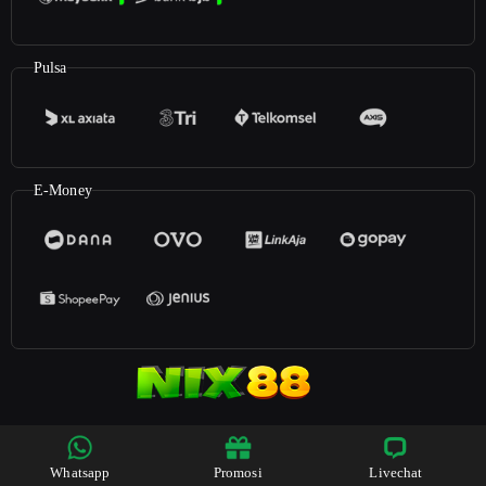
Pulsa
E-Money
©2025
Nix88
. All rights reserved | 18+
Whatsapp
Promosi
Livechat